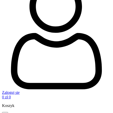
Zaloguj się
0
zł
0
Koszyk