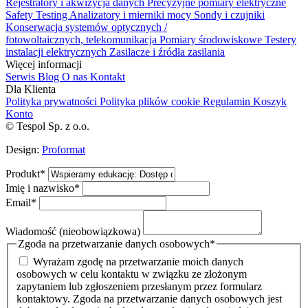
Rejestratory i akwizycja danych
Precyzyjne pomiary elektryczne
Safety Testing
Analizatory i mierniki mocy
Sondy i czujniki
Konserwacja systemów optycznych /
fotowoltaicznych, telekomunikacja
Pomiary środowiskowe
Testery
instalacji elektrycznych
Zasilacze i źródła zasilania
Więcej informacji
Serwis
Blog
O nas
Kontakt
Dla Klienta
Polityka prywatności
Polityka plików cookie
Regulamin
Koszyk
Konto
© Tespol Sp. z o.o.
Design:
Proformat
Produkt
*
Imię i nazwisko
*
Email
*
Wiadomość (nieobowiązkowa)
Zgoda na przetwarzanie danych osobowych
*
Wyrażam zgodę na przetwarzanie moich danych
osobowych w celu kontaktu w związku ze złożonym
zapytaniem lub zgłoszeniem przesłanym przez formularz
kontaktowy. Zgoda na przetwarzanie danych osobowych jest