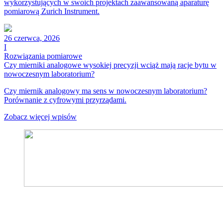
wykorzystujących w swoich projektach zaawansowaną aparaturę
pomiarową Zurich Instrument.
26 czerwca, 2026
I
Rozwiązania pomiarowe
Czy mierniki analogowe wysokiej precyzji wciąż mają racje bytu w
nowoczesnym laboratorium?
Czy miernik analogowy ma sens w nowoczesnym laboratorium?
Porównanie z cyfrowymi przyrządami.
Zobacz więcej wpisów