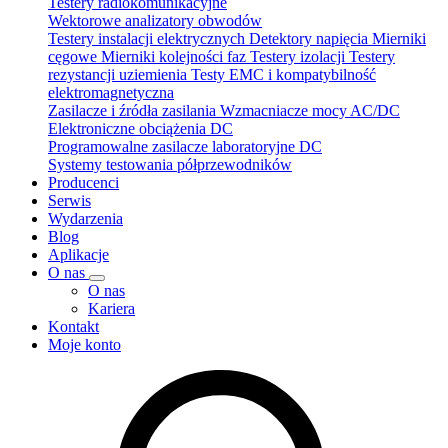
Testery radiokomunikacyjne
Wektorowe analizatory obwodów
Testery instalacji elektrycznych
Detektory napięcia
Mierniki
cęgowe
Mierniki kolejności faz
Testery izolacji
Testery
rezystancji uziemienia
Testy EMC i kompatybilność
elektromagnetyczna
Zasilacze i źródła zasilania
Wzmacniacze mocy AC/DC
Elektroniczne obciążenia DC
Programowalne zasilacze laboratoryjne DC
Systemy testowania półprzewodników
Producenci
Serwis
Wydarzenia
Blog
Aplikacje
O nas
O nas
Kariera
Kontakt
Moje konto