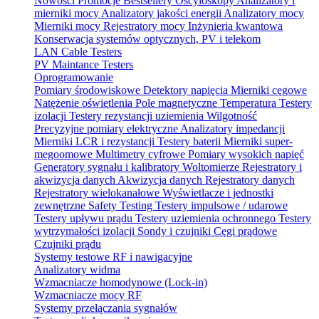
Nowości
Promocje
Bestsellery
Oscyloskopy
Analizatory i
mierniki mocy
Analizatory jakości energii
Analizatory mocy
Mierniki mocy
Rejestratory mocy
Inżynieria kwantowa
Konserwacja systemów optycznych, PV i telekom
LAN Cable Testers
PV Maintance Testers
Oprogramowanie
Pomiary środowiskowe
Detektory napięcia
Mierniki cęgowe
Natężenie oświetlenia
Pole magnetyczne
Temperatura
Testery
izolacji
Testery rezystancji uziemienia
Wilgotność
Precyzyjne pomiary elektryczne
Analizatory impedancji
Mierniki LCR i rezystancji
Testery baterii
Mierniki super-
megoomowe
Multimetry cyfrowe
Pomiary wysokich napięć
Generatory sygnału i kalibratory
Woltomierze
Rejestratory i
akwizycja danych
Akwizycja danych
Rejestratory danych
Rejestratory wielokanałowe
Wyświetlacze i jednostki
zewnętrzne
Safety Testing
Testery impulsowe / udarowe
Testery upływu prądu
Testery uziemienia ochronnego
Testery
wytrzymałości izolacji
Sondy i czujniki
Cęgi prądowe
Czujniki prądu
Systemy testowe RF i nawigacyjne
Analizatory widma
Wzmacniacze homodynowe (Lock‑in)
Wzmacniacze mocy RF
Systemy przełączania sygnałów