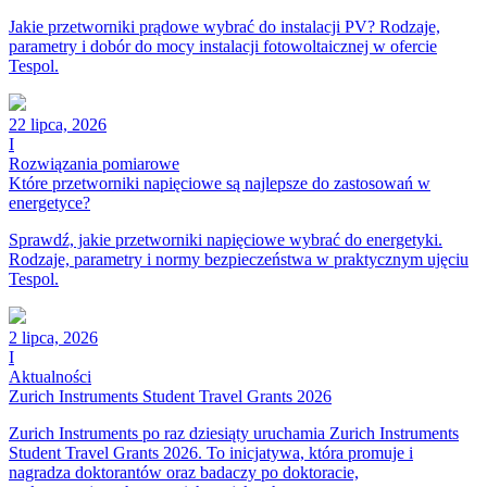
Jakie przetworniki prądowe wybrać do instalacji PV? Rodzaje,
parametry i dobór do mocy instalacji fotowoltaicznej w ofercie
Tespol.
22 lipca, 2026
I
Rozwiązania pomiarowe
Które przetworniki napięciowe są najlepsze do zastosowań w
energetyce?
Sprawdź, jakie przetworniki napięciowe wybrać do energetyki.
Rodzaje, parametry i normy bezpieczeństwa w praktycznym ujęciu
Tespol.
2 lipca, 2026
I
Aktualności
Zurich Instruments Student Travel Grants 2026
Zurich Instruments po raz dziesiąty uruchamia Zurich Instruments
Student Travel Grants 2026. To inicjatywa, która promuje i
nagradza doktorantów oraz badaczy po doktoracie,