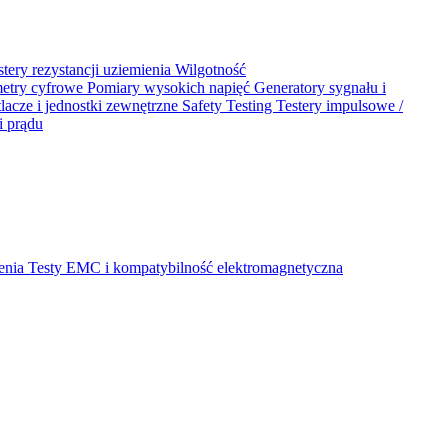
stery rezystancji uziemienia
Wilgotność
metry cyfrowe
Pomiary wysokich napięć
Generatory sygnału i
acze i jednostki zewnętrzne
Safety Testing
Testery impulsowe /
i prądu
ienia
Testy EMC i kompatybilność elektromagnetyczna