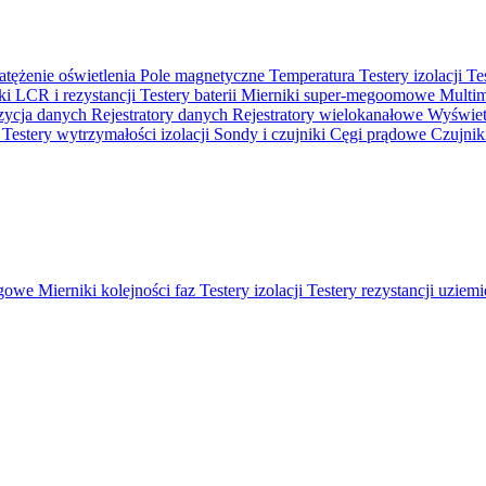
atężenie oświetlenia
Pole magnetyczne
Temperatura
Testery izolacji
Te
ki LCR i rezystancji
Testery baterii
Mierniki super-megoomowe
Multi
ycja danych
Rejestratory danych
Rejestratory wielokanałowe
Wyświetl
o
Testery wytrzymałości izolacji
Sondy i czujniki
Cęgi prądowe
Czujnik
ęgowe
Mierniki kolejności faz
Testery izolacji
Testery rezystancji uziem