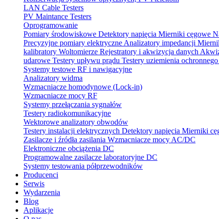
LAN Cable Testers
PV Maintance Testers
Oprogramowanie
Pomiary środowiskowe
Detektory napięcia
Mierniki cęgowe
N
Precyzyjne pomiary elektryczne
Analizatory impedancji
Mierni
kalibratory
Woltomierze
Rejestratory i akwizycja danych
Akwiz
udarowe
Testery upływu prądu
Testery uziemienia ochronneg
Systemy testowe RF i nawigacyjne
Analizatory widma
Wzmacniacze homodynowe (Lock‑in)
Wzmacniacze mocy RF
Systemy przełączania sygnałów
Testery radiokomunikacyjne
Wektorowe analizatory obwodów
Testery instalacji elektrycznych
Detektory napięcia
Mierniki c
Zasilacze i źródła zasilania
Wzmacniacze mocy AC/DC
Elektroniczne obciążenia DC
Programowalne zasilacze laboratoryjne DC
Systemy testowania półprzewodników
Producenci
Serwis
Wydarzenia
Blog
Aplikacje
O nas