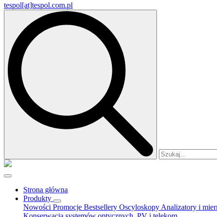
tespol[at]tespol.com.pl
Search
for:
Strona główna
Produkty
Nowości
Promocje
Bestsellery
Oscyloskopy
Analizatory i mie
Konserwacja systemów optycznych, PV i telekom