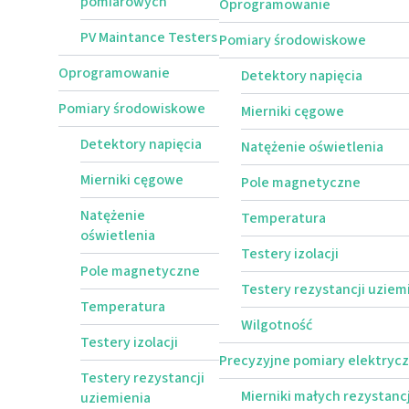
pomiarowych
Oprogramowanie
PV Maintance Testers
Pomiary środowiskowe
Oprogramowanie
Detektory napięcia
Pomiary środowiskowe
Mierniki cęgowe
Detektory napięcia
Natężenie oświetlenia
Mierniki cęgowe
Pole magnetyczne
Natężenie
Temperatura
oświetlenia
Testery izolacji
Pole magnetyczne
Testery rezystancji uziem
Temperatura
Wilgotność
Testery izolacji
Precyzyjne pomiary elektryc
Testery rezystancji
Mierniki małych rezystancj
uziemienia