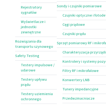
Sondy i czujniki pomiarowe
Rejestratory
sygnałów
Czujniki optyczne i fotod
Wyświetlacze i
Cęgi prądowe
jednostki
zewnętrzne
Czujniki prądu
Rozwiązania dla
Sprzęt pomiarowy RF i mikrof
transportu szynowego
Charakteryzacja przyrzą
Safety Testing
Kontrolery i systemy poz
Testery impulsowe /
udarowe
Filtry RF i mikrofalowe
Testery upływu
Konwertery LNB
prądu
Tunery impedancyjne
Testery uziemienia
Przedwzmacniacze
ochronnego