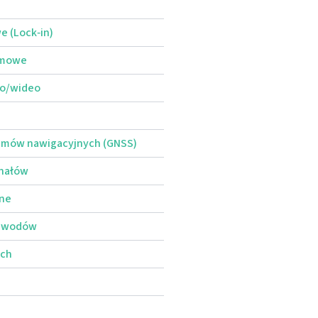
 (Lock‑in)
smowe
io/wideo
temów nawigacyjnych (GNSS)
gnałów
jne
obwodów
ych