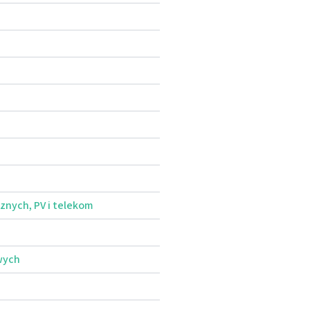
nych, PV i telekom
wych