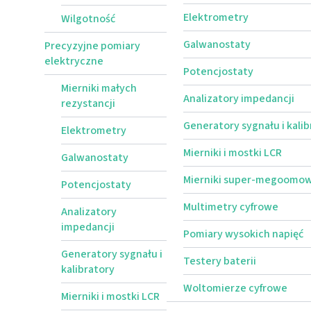
Elektrometry
Wilgotność
Galwanostaty
Precyzyjne pomiary
elektryczne
Potencjostaty
Mierniki małych
Analizatory impedancji
rezystancji
Generatory sygnału i kalib
Elektrometry
Mierniki i mostki LCR
Galwanostaty
Mierniki super-megoomo
Potencjostaty
Multimetry cyfrowe
Analizatory
impedancji
Pomiary wysokich napięć
Generatory sygnału i
Testery baterii
kalibratory
Woltomierze cyfrowe
Mierniki i mostki LCR