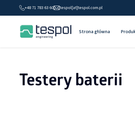
+48 71 783 63 60
tespol[at]tespol.com.pl
Strona główna
Produ
Testery baterii