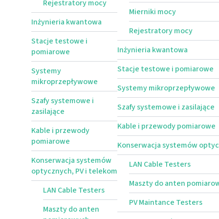
Rejestratory mocy
Mierniki mocy
Inżynieria kwantowa
Rejestratory mocy
Stacje testowe i
Inżynieria kwantowa
pomiarowe
Stacje testowe i pomiarowe
Systemy
mikroprzepływowe
Systemy mikroprzepływowe
Szafy systemowe i
Szafy systemowe i zasilające
zasilające
Kable i przewody pomiarowe
Kable i przewody
pomiarowe
Konserwacja systemów optycz
Konserwacja systemów
LAN Cable Testers
optycznych, PV i telekom
Maszty do anten pomiaro
LAN Cable Testers
PV Maintance Testers
Maszty do anten