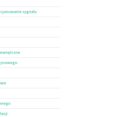
ycjonowanie sygnału
 zewnętrzne
szynowego
rowe
onnego
lacji