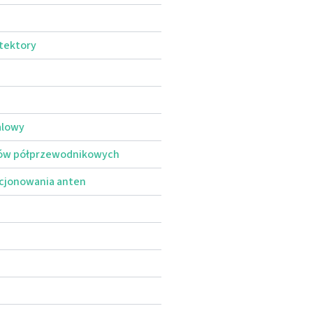
etektory
alowy
dów półprzewodnikowych
ycjonowania anten