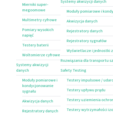
Systemy akwizycji danych
Mierniki super-
megoomowe
Moduły pomiarowe i kond
Multimetry cyfrowe
Akwizycja danych
Pomiary wysokich
Rejestratory danych
napięć
Rejestratory sygnałów
Testery baterii
Wyświetlacze i jednostki
Woltomierze cyfrowe
Rozwiązania dla transportu 
Systemy akwizycji
danych
Safety Testing
Moduły pomiarowe i
Testery impulsowe / uda
kondycjonowanie
Testery upływu prądu
sygnału
Testery uziemienia ochr
Akwizycja danych
Testery wytrzymałości izo
Rejestratory danych