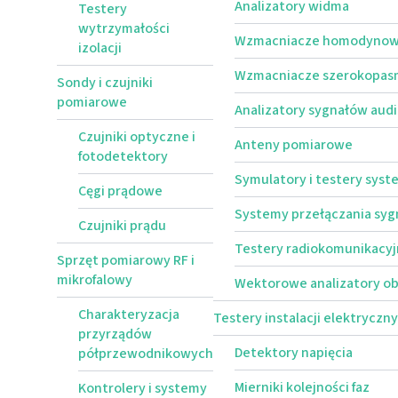
Analizatory widma
Testery
wytrzymałości
Wzmacniacze homodynowe
izolacji
Wzmacniacze szerokopa
Sondy i czujniki
pomiarowe
Analizatory sygnałów aud
Czujniki optyczne i
Anteny pomiarowe
fotodetektory
Symulatory i testery sys
Cęgi prądowe
Systemy przełączania sy
Czujniki prądu
Testery radiokomunikacy
Sprzęt pomiarowy RF i
mikrofalowy
Wektorowe analizatory 
Charakteryzacja
Testery instalacji elektryczn
przyrządów
Detektory napięcia
półprzewodnikowych
Mierniki kolejności faz
Kontrolery i systemy