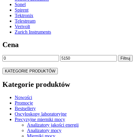
Sonel
Spirent
Tektronix
Telestream
Verivolt
Zurich Instruments
Cena
Cena
Cena
Filtruj
min
max
KATEGORIE PRODUKTÓW
Kategorie produktów
Nowości
Promocje
Bestsellery
Oscyloskopy laboratoryjne
Precyzyjne mierniki mocy
Analizatory jakości energii
Analizatory mocy
Mierniki mocy