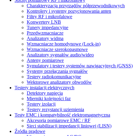
Sprzęt pomiarowy RF i mikrofalowy
Charakteryzacja przyrządów półprzewodnikowych
Kontrolery i systemy pozycjonowania anten
Filtry RF i mikrofalowe
Konwertery LNB
Tunery impedancyjne
Przedwzmacniacze
Analizatory widma
Wzmacniacze homodynowe (Lock‑in)
Wzmacniacze szerokopasmowe
Analizatory sygnałów audio/wideo
Anteny pomiarowe
Symulatory i testery systemów nawigacyjnych (GNSS)
Systemy przełączania sygnałów
Testery radiokomunikacyjne
Wektorowe analizatory obwodów
Testery instalacji elektrycznych
Detektory napięcia
Mierniki kolejności faz
Testery izolacji
Testery rezystancji uziemienia
Testy EMC i kompatybilność elektromagnetyczna
Akcesoria pomiarowe EMC / RF
Sieci stabilizacji impedancji liniowej (LISN)
Źródła prądowe