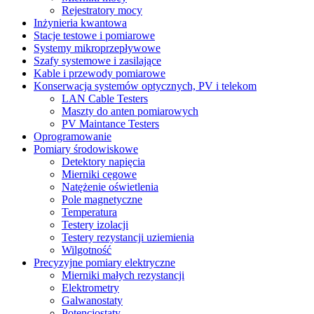
Rejestratory mocy
Inżynieria kwantowa
Stacje testowe i pomiarowe
Systemy mikroprzepływowe
Szafy systemowe i zasilające
Kable i przewody pomiarowe
Konserwacja systemów optycznych, PV i telekom
LAN Cable Testers
Maszty do anten pomiarowych
PV Maintance Testers
Oprogramowanie
Pomiary środowiskowe
Detektory napięcia
Mierniki cęgowe
Natężenie oświetlenia
Pole magnetyczne
Temperatura
Testery izolacji
Testery rezystancji uziemienia
Wilgotność
Precyzyjne pomiary elektryczne
Mierniki małych rezystancji
Elektrometry
Galwanostaty
Potencjostaty