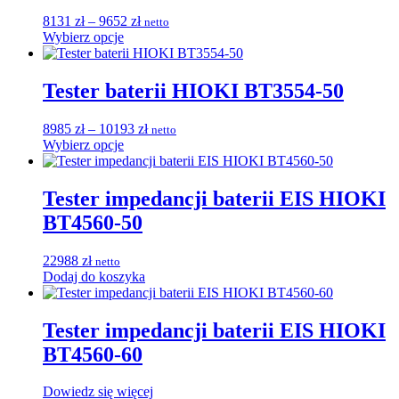
Zakres
8131
zł
–
9652
zł
netto
Ten
cen:
Wybierz opcje
produkt
od
ma
8131 zł
wiele
do
Tester baterii HIOKI BT3554-50
wariantów.
9652 zł
Opcje
Zakres
8985
zł
–
10193
zł
netto
można
Ten
cen:
Wybierz opcje
wybrać
produkt
od
na
ma
8985 zł
stronie
wiele
do
Tester impedancji baterii EIS HIOKI
produktu
wariantów.
10193 zł
BT4560-50
Opcje
można
wybrać
22988
zł
netto
na
Dodaj do koszyka
stronie
produktu
Tester impedancji baterii EIS HIOKI
BT4560-60
Dowiedz się więcej