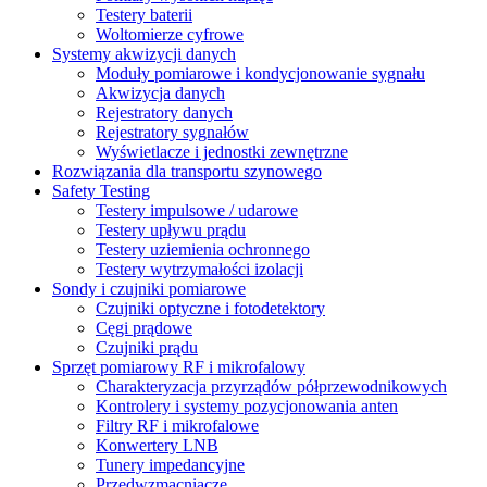
Testery baterii
Woltomierze cyfrowe
Systemy akwizycji danych
Moduły pomiarowe i kondycjonowanie sygnału
Akwizycja danych
Rejestratory danych
Rejestratory sygnałów
Wyświetlacze i jednostki zewnętrzne
Rozwiązania dla transportu szynowego
Safety Testing
Testery impulsowe / udarowe
Testery upływu prądu
Testery uziemienia ochronnego
Testery wytrzymałości izolacji
Sondy i czujniki pomiarowe
Czujniki optyczne i fotodetektory
Cęgi prądowe
Czujniki prądu
Sprzęt pomiarowy RF i mikrofalowy
Charakteryzacja przyrządów półprzewodnikowych
Kontrolery i systemy pozycjonowania anten
Filtry RF i mikrofalowe
Konwertery LNB
Tunery impedancyjne
Przedwzmacniacze