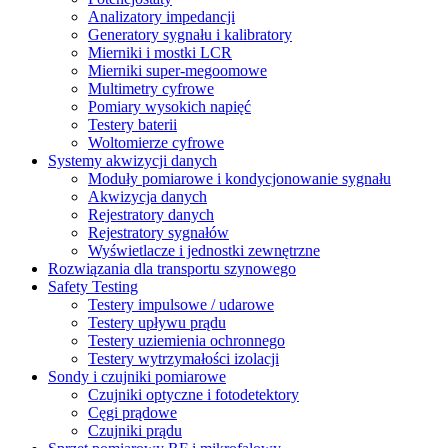
Analizatory impedancji
Generatory sygnału i kalibratory
Mierniki i mostki LCR
Mierniki super-megoomowe
Multimetry cyfrowe
Pomiary wysokich napięć
Testery baterii
Woltomierze cyfrowe
Systemy akwizycji danych
Moduły pomiarowe i kondycjonowanie sygnału
Akwizycja danych
Rejestratory danych
Rejestratory sygnałów
Wyświetlacze i jednostki zewnętrzne
Rozwiązania dla transportu szynowego
Safety Testing
Testery impulsowe / udarowe
Testery upływu prądu
Testery uziemienia ochronnego
Testery wytrzymałości izolacji
Sondy i czujniki pomiarowe
Czujniki optyczne i fotodetektory
Cęgi prądowe
Czujniki prądu