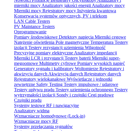
Nowości
Promocje
Bestsellery
Oscyloskopy
Analizatory i
mierniki mocy
Analizatory jakości energii
Analizatory mocy
Mierniki mocy
Rejestratory mocy
Inżynieria kwantowa
Konserwacja systemów optycznych, PV i telekom
LAN Cable Testers
PV Maintance Testers
Oprogramowanie
Pomiary środowiskowe
Detektory napięcia
Mierniki cęgowe
Natężenie oświetlenia
Pole magnetyczne
Temperatura
Testery
izolacji
Testery rezystancji uziemienia
Wilgotność
Precyzyjne pomiary elektryczne
Analizatory impedancji
Mierniki LCR i rezystancji
Testery baterii
Mierniki super-
megoomowe
Multimetry cyfrowe
Pomiary wysokich napięć
Generatory sygnału i kalibratory
Woltomierze
Rejestratory i
akwizycja danych
Akwizycja danych
Rejestratory danych
Rejestratory wielokanałowe
Wyświetlacze i jednostki
zewnętrzne
Safety Testing
Testery impulsowe / udarowe
Testery upływu prądu
Testery uziemienia ochronnego
Testery
wytrzymałości izolacji
Sondy i czujniki
Cęgi prądowe
Czujniki prądu
Systemy testowe RF i nawigacyjne
Analizatory widma
Wzmacniacze homodynowe (Lock‑in)
Wzmacniacze mocy RF
Systemy przełączania sygnałów