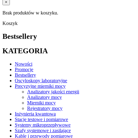
×
Brak produktów w koszyku.
Koszyk
Bestsellery
KATEGORIA
Nowości
Promocje
Bestsellery
Oscyloskopy laboratoryjne
Precyzyjne mierniki mocy
Analizatory jakości energii
Analizatory mocy
Mierniki mocy
Rejestratory mocy
Inżynieria kwantowa
Stacje testowe i pomiarowe
Systemy mikroprzepływowe
Szafy systemowe i zasilające
Kable i przewody pomiarowe