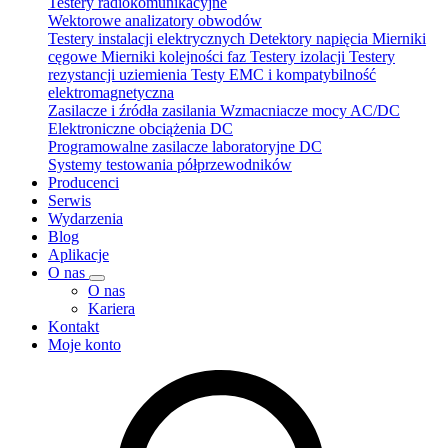
Testery radiokomunikacyjne
Wektorowe analizatory obwodów
Testery instalacji elektrycznych
Detektory napięcia
Mierniki
cęgowe
Mierniki kolejności faz
Testery izolacji
Testery
rezystancji uziemienia
Testy EMC i kompatybilność
elektromagnetyczna
Zasilacze i źródła zasilania
Wzmacniacze mocy AC/DC
Elektroniczne obciążenia DC
Programowalne zasilacze laboratoryjne DC
Systemy testowania półprzewodników
Producenci
Serwis
Wydarzenia
Blog
Aplikacje
O nas
O nas
Kariera
Kontakt
Moje konto