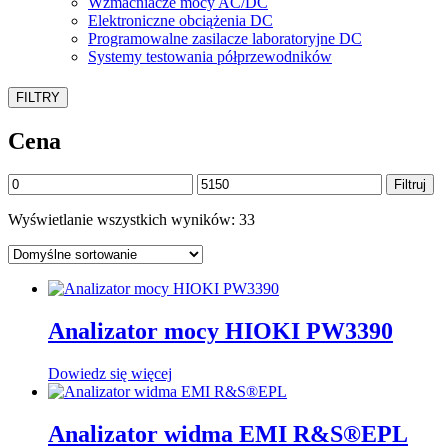
Wzmacniacze mocy AC/DC
Elektroniczne obciążenia DC
Programowalne zasilacze laboratoryjne DC
Systemy testowania półprzewodników
FILTRY
Cena
Cena
Cena
Filtruj
min
max
Wyświetlanie wszystkich wyników: 33
Analizator mocy HIOKI PW3390
Dowiedz się więcej
Analizator widma EMI R&S®EPL