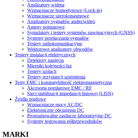
Analizatory widma
Wzmacniacze homodynowe (Lock‑in)
Wzmacniacze szerokopasmowe
Analizatory sygnałów audio/wideo
Anteny pomiarowe
Symulatory i testery systemów nawigacyjnych (GNSS)
Systemy przełączania sygnałów
Testery radiokomunikacyjne
Wektorowe analizatory obwodów
Testery instalacji elektrycznych
Detektory napięcia
Mierniki kolejności faz
Testery izolacji
Testery rezystancji uziemienia
Testy EMC i kompatybilność elektromagnetyczna
Akcesoria pomiarowe EMC / RF
Sieci stabilizacji impedancji liniowej (LISN)
Źródła prądowe
Wzmacniacze mocy AC/DC
Elektroniczne obciążenia DC
Programowalne zasilacze laboratoryjne DC
Systemy testowania półprzewodników
MARKI