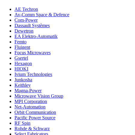
AE Techron
Av-Comm Space & Defence
Com-Power
Dassault Systèmes
Dewetron
EA Elektro-Automatik
Femto
Fluigent
Focus Microwaves
Gsertel
Hexagon
HIOKI
Ivium Technologies
Junkosha
Keithley
Magna-Power
Microwave Vision Group
MPI Corporation
Net-Automation
Orbit Communication
Pacific Power Source
RF Spin
Rohde & Schwarz
Select Fabricators