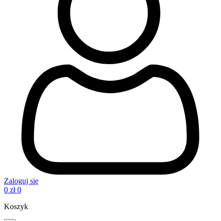
Zaloguj się
0
zł
0
Koszyk