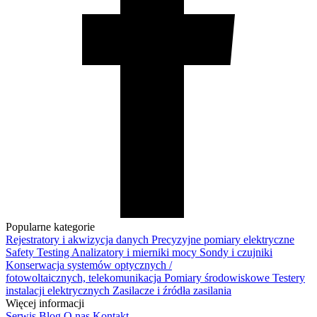
Popularne kategorie
Rejestratory i akwizycja danych
Precyzyjne pomiary elektryczne
Safety Testing
Analizatory i mierniki mocy
Sondy i czujniki
Konserwacja systemów optycznych /
fotowoltaicznych, telekomunikacja
Pomiary środowiskowe
Testery
instalacji elektrycznych
Zasilacze i źródła zasilania
Więcej informacji
Serwis
Blog
O nas
Kontakt