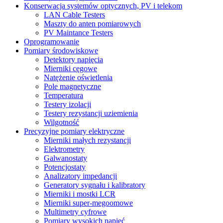
Konserwacja systemów optycznych, PV i telekom
LAN Cable Testers
Maszty do anten pomiarowych
PV Maintance Testers
Oprogramowanie
Pomiary środowiskowe
Detektory napięcia
Mierniki cęgowe
Natężenie oświetlenia
Pole magnetyczne
Temperatura
Testery izolacji
Testery rezystancji uziemienia
Wilgotność
Precyzyjne pomiary elektryczne
Mierniki małych rezystancji
Elektrometry
Galwanostaty
Potencjostaty
Analizatory impedancji
Generatory sygnału i kalibratory
Mierniki i mostki LCR
Mierniki super-megoomowe
Multimetry cyfrowe
Pomiary wysokich napięć