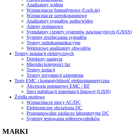
Analizatory widma
Wzmacniacze homodynowe (Lock‑in)
Wzmacniacze szerokopasmowe
Analizatory sygnałów audio/wideo
Anteny pomiarowe
Symulatory i testery systemów nawigacyjnych (GNSS)
Systemy przełączania sygnałów
Testery radiokomunikacyjne
Wektorowe analizatory obwodów
Testery instalacji elektrycznych
Detektory napięcia
Mierniki kolejności faz
Testery izolacji
Testery rezystancji uziemienia
Testy EMC i kompatybilność elektromagnetyczna
Akcesoria pomiarowe EMC / RF
Sieci stabilizacji impedancji liniowej (LISN)
Źródła prądowe
Wzmacniacze mocy AC/DC
Elektroniczne obciążenia DC
Programowalne zasilacze laboratoryjne DC
Systemy testowania półprzewodników
MARKI