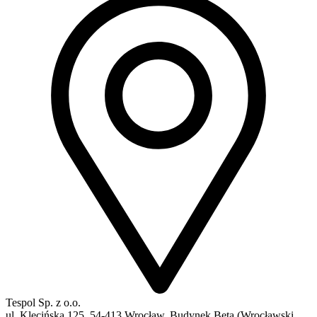
Tespol Sp. z o.o.
ul. Klecińska 125, 54-413 Wrocław, Budynek Beta (Wrocławski