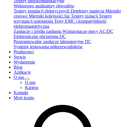
Testery radiokomunikacyjne
Wektorowe analizatory obwodów
Testery instalacji elektrycznych
Detektory napięcia
Mierniki
cęgowe
Mierniki kolejności faz
Testery izolacji
Testery
rezystancji uziemienia
Testy EMC i kompatybilność
elektromagnetyczna
Zasilacze i źródła zasilania
Wzmacniacze mocy AC/DC
Elektroniczne obciążenia DC
Programowalne zasilacze laboratoryjne DC
Systemy testowania półprzewodników
Producenci
Serwis
Wydarzenia
Blog
Aplikacje
O nas
O nas
Kariera
Kontakt
Moje konto