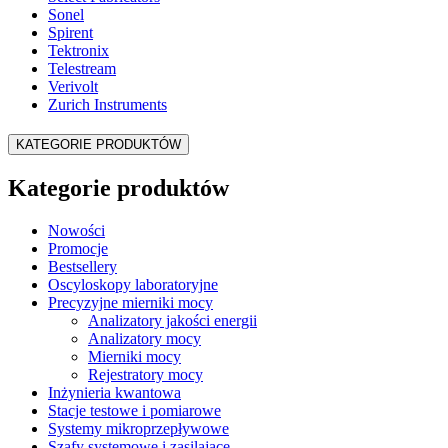
Sonel
Spirent
Tektronix
Telestream
Verivolt
Zurich Instruments
KATEGORIE PRODUKTÓW
Kategorie produktów
Nowości
Promocje
Bestsellery
Oscyloskopy laboratoryjne
Precyzyjne mierniki mocy
Analizatory jakości energii
Analizatory mocy
Mierniki mocy
Rejestratory mocy
Inżynieria kwantowa
Stacje testowe i pomiarowe
Systemy mikroprzepływowe
Szafy systemowe i zasilające