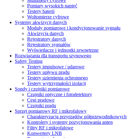
Multimetry cyfrowe
Pomiary wysokich napięć
Testery baterii
Woltomierze cyfrowe
Systemy akwizycji danych
Moduły pomiarowe i kondycjonowanie sygnału
Akwizycja danych
Rejestratory danych
Rejestratory sygnałów
Wyświetlacze i jednostki zewnętrzne
Rozwiązania dla transportu szynowego
Safety Testing
Testery impulsowe / udarowe
Testery upływu prądu
Testery uziemienia ochronnego
Testery wytrzymałości izolacji
Sondy i czujniki pomiarowe
Czujniki optyczne i fotodetektory
Cęgi prądowe
Czujniki prądu
Sprzęt pomiarowy RF i mikrofalowy
Charakteryzacja przyrządów półprzewodnikowych
Kontrolery i systemy pozycjonowania anten
Filtry RF i mikrofalowe
Konwertery LNB