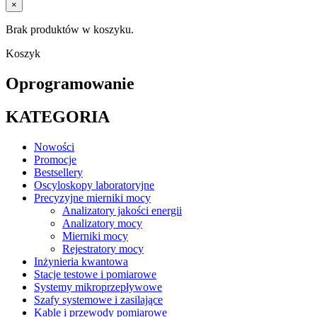
×
Brak produktów w koszyku.
Koszyk
Oprogramowanie
KATEGORIA
Nowości
Promocje
Bestsellery
Oscyloskopy laboratoryjne
Precyzyjne mierniki mocy
Analizatory jakości energii
Analizatory mocy
Mierniki mocy
Rejestratory mocy
Inżynieria kwantowa
Stacje testowe i pomiarowe
Systemy mikroprzepływowe
Szafy systemowe i zasilające
Kable i przewody pomiarowe