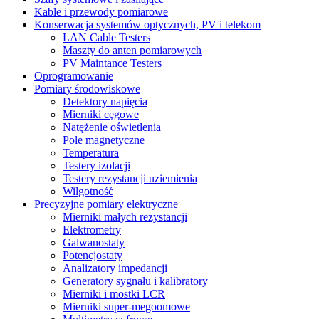
Kable i przewody pomiarowe
Konserwacja systemów optycznych, PV i telekom
LAN Cable Testers
Maszty do anten pomiarowych
PV Maintance Testers
Oprogramowanie
Pomiary środowiskowe
Detektory napięcia
Mierniki cęgowe
Natężenie oświetlenia
Pole magnetyczne
Temperatura
Testery izolacji
Testery rezystancji uziemienia
Wilgotność
Precyzyjne pomiary elektryczne
Mierniki małych rezystancji
Elektrometry
Galwanostaty
Potencjostaty
Analizatory impedancji
Generatory sygnału i kalibratory
Mierniki i mostki LCR
Mierniki super-megoomowe