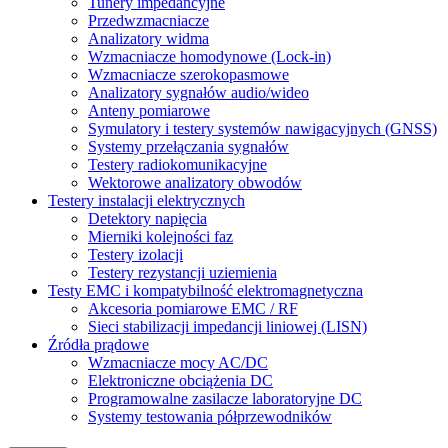
Tunery impedancyjne
Przedwzmacniacze
Analizatory widma
Wzmacniacze homodynowe (Lock‑in)
Wzmacniacze szerokopasmowe
Analizatory sygnałów audio/wideo
Anteny pomiarowe
Symulatory i testery systemów nawigacyjnych (GNSS)
Systemy przełączania sygnałów
Testery radiokomunikacyjne
Wektorowe analizatory obwodów
Testery instalacji elektrycznych
Detektory napięcia
Mierniki kolejności faz
Testery izolacji
Testery rezystancji uziemienia
Testy EMC i kompatybilność elektromagnetyczna
Akcesoria pomiarowe EMC / RF
Sieci stabilizacji impedancji liniowej (LISN)
Źródła prądowe
Wzmacniacze mocy AC/DC
Elektroniczne obciążenia DC
Programowalne zasilacze laboratoryjne DC
Systemy testowania półprzewodników