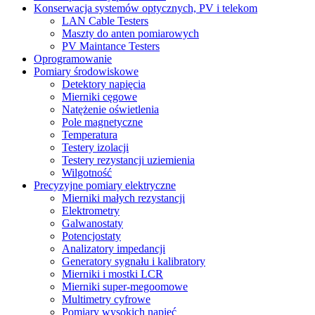
Konserwacja systemów optycznych, PV i telekom
LAN Cable Testers
Maszty do anten pomiarowych
PV Maintance Testers
Oprogramowanie
Pomiary środowiskowe
Detektory napięcia
Mierniki cęgowe
Natężenie oświetlenia
Pole magnetyczne
Temperatura
Testery izolacji
Testery rezystancji uziemienia
Wilgotność
Precyzyjne pomiary elektryczne
Mierniki małych rezystancji
Elektrometry
Galwanostaty
Potencjostaty
Analizatory impedancji
Generatory sygnału i kalibratory
Mierniki i mostki LCR
Mierniki super-megoomowe
Multimetry cyfrowe
Pomiary wysokich napięć