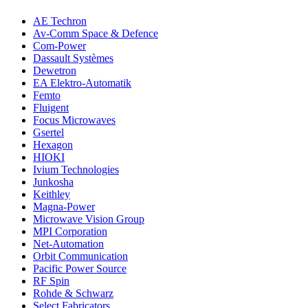
AE Techron
Av-Comm Space & Defence
Com-Power
Dassault Systèmes
Dewetron
EA Elektro-Automatik
Femto
Fluigent
Focus Microwaves
Gsertel
Hexagon
HIOKI
Ivium Technologies
Junkosha
Keithley
Magna-Power
Microwave Vision Group
MPI Corporation
Net-Automation
Orbit Communication
Pacific Power Source
RF Spin
Rohde & Schwarz
Select Fabricators