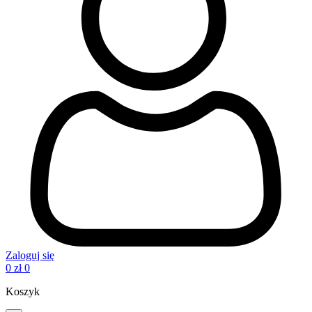
Zaloguj się
0
zł
0
Koszyk