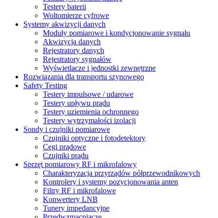
Testery baterii
Woltomierze cyfrowe
Systemy akwizycji danych
Moduły pomiarowe i kondycjonowanie sygnału
Akwizycja danych
Rejestratory danych
Rejestratory sygnałów
Wyświetlacze i jednostki zewnętrzne
Rozwiązania dla transportu szynowego
Safety Testing
Testery impulsowe / udarowe
Testery upływu prądu
Testery uziemienia ochronnego
Testery wytrzymałości izolacji
Sondy i czujniki pomiarowe
Czujniki optyczne i fotodetektory
Cęgi prądowe
Czujniki prądu
Sprzęt pomiarowy RF i mikrofalowy
Charakteryzacja przyrządów półprzewodnikowych
Kontrolery i systemy pozycjonowania anten
Filtry RF i mikrofalowe
Konwertery LNB
Tunery impedancyjne
Przedwzmacniacze