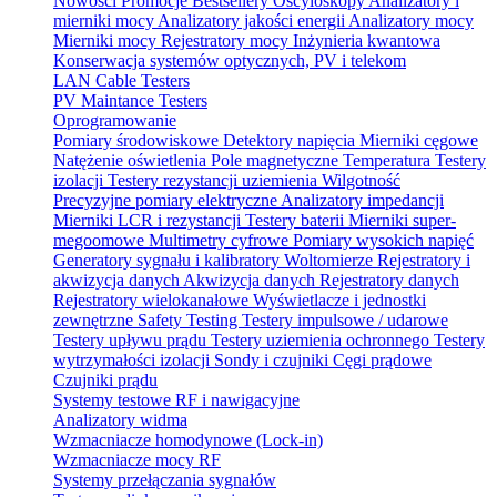
Nowości
Promocje
Bestsellery
Oscyloskopy
Analizatory i
mierniki mocy
Analizatory jakości energii
Analizatory mocy
Mierniki mocy
Rejestratory mocy
Inżynieria kwantowa
Konserwacja systemów optycznych, PV i telekom
LAN Cable Testers
PV Maintance Testers
Oprogramowanie
Pomiary środowiskowe
Detektory napięcia
Mierniki cęgowe
Natężenie oświetlenia
Pole magnetyczne
Temperatura
Testery
izolacji
Testery rezystancji uziemienia
Wilgotność
Precyzyjne pomiary elektryczne
Analizatory impedancji
Mierniki LCR i rezystancji
Testery baterii
Mierniki super-
megoomowe
Multimetry cyfrowe
Pomiary wysokich napięć
Generatory sygnału i kalibratory
Woltomierze
Rejestratory i
akwizycja danych
Akwizycja danych
Rejestratory danych
Rejestratory wielokanałowe
Wyświetlacze i jednostki
zewnętrzne
Safety Testing
Testery impulsowe / udarowe
Testery upływu prądu
Testery uziemienia ochronnego
Testery
wytrzymałości izolacji
Sondy i czujniki
Cęgi prądowe
Czujniki prądu
Systemy testowe RF i nawigacyjne
Analizatory widma
Wzmacniacze homodynowe (Lock‑in)
Wzmacniacze mocy RF
Systemy przełączania sygnałów