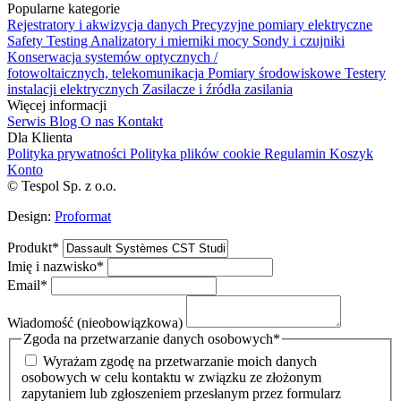
Popularne kategorie
Rejestratory i akwizycja danych
Precyzyjne pomiary elektryczne
Safety Testing
Analizatory i mierniki mocy
Sondy i czujniki
Konserwacja systemów optycznych /
fotowoltaicznych, telekomunikacja
Pomiary środowiskowe
Testery
instalacji elektrycznych
Zasilacze i źródła zasilania
Więcej informacji
Serwis
Blog
O nas
Kontakt
Dla Klienta
Polityka prywatności
Polityka plików cookie
Regulamin
Koszyk
Konto
© Tespol Sp. z o.o.
Design:
Proformat
Produkt
*
Imię i nazwisko
*
Email
*
Wiadomość (nieobowiązkowa)
Zgoda na przetwarzanie danych osobowych
*
Wyrażam zgodę na przetwarzanie moich danych
osobowych w celu kontaktu w związku ze złożonym
zapytaniem lub zgłoszeniem przesłanym przez formularz