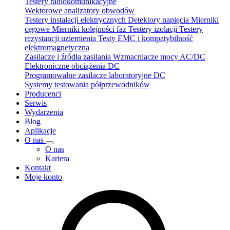
Testery radiokomunikacyjne
Wektorowe analizatory obwodów
Testery instalacji elektrycznych
Detektory napięcia
Mierniki
cęgowe
Mierniki kolejności faz
Testery izolacji
Testery
rezystancji uziemienia
Testy EMC i kompatybilność
elektromagnetyczna
Zasilacze i źródła zasilania
Wzmacniacze mocy AC/DC
Elektroniczne obciążenia DC
Programowalne zasilacze laboratoryjne DC
Systemy testowania półprzewodników
Producenci
Serwis
Wydarzenia
Blog
Aplikacje
O nas
O nas
Kariera
Kontakt
Moje konto