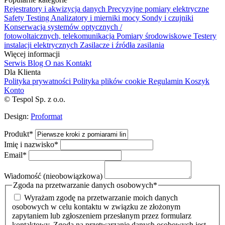
Rejestratory i akwizycja danych
Precyzyjne pomiary elektryczne
Safety Testing
Analizatory i mierniki mocy
Sondy i czujniki
Konserwacja systemów optycznych /
fotowoltaicznych, telekomunikacja
Pomiary środowiskowe
Testery
instalacji elektrycznych
Zasilacze i źródła zasilania
Więcej informacji
Serwis
Blog
O nas
Kontakt
Dla Klienta
Polityka prywatności
Polityka plików cookie
Regulamin
Koszyk
Konto
© Tespol Sp. z o.o.
Design:
Proformat
Produkt
*
Imię i nazwisko
*
Email
*
Wiadomość (nieobowiązkowa)
Zgoda na przetwarzanie danych osobowych
*
Wyrażam zgodę na przetwarzanie moich danych
osobowych w celu kontaktu w związku ze złożonym
zapytaniem lub zgłoszeniem przesłanym przez formularz
kontaktowy. Zgoda na przetwarzanie danych osobowych jest