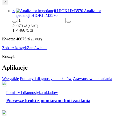
×
×
Analizator
impedancji HIOKI IM3570
ilość
Analizator
46675
zł
(z VAT)
impedancji
1 ×
46675
zł
HIOKI
IM3570
Kwota:
46675
zł
(z VAT)
Zobacz koszyk
Zamówienie
Koszyk
Aplikacje
Wszystkie
Pomiary i diagnostyka układów
Zaawansowane badania
Pomiary i diagnostyka układów
Pierwsze kroki z pomiarami linii zasilania