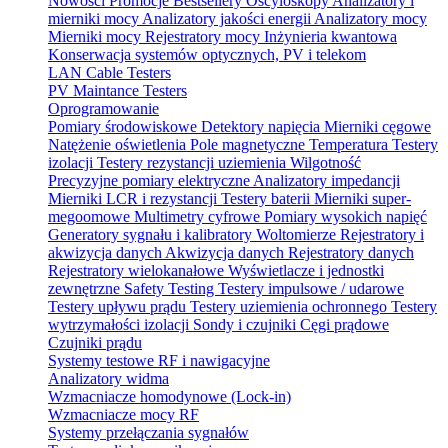
Nowości
Promocje
Bestsellery
Oscyloskopy
Analizatory i
mierniki mocy
Analizatory jakości energii
Analizatory mocy
Mierniki mocy
Rejestratory mocy
Inżynieria kwantowa
Konserwacja systemów optycznych, PV i telekom
LAN Cable Testers
PV Maintance Testers
Oprogramowanie
Pomiary środowiskowe
Detektory napięcia
Mierniki cęgowe
Natężenie oświetlenia
Pole magnetyczne
Temperatura
Testery
izolacji
Testery rezystancji uziemienia
Wilgotność
Precyzyjne pomiary elektryczne
Analizatory impedancji
Mierniki LCR i rezystancji
Testery baterii
Mierniki super-
megoomowe
Multimetry cyfrowe
Pomiary wysokich napięć
Generatory sygnału i kalibratory
Woltomierze
Rejestratory i
akwizycja danych
Akwizycja danych
Rejestratory danych
Rejestratory wielokanałowe
Wyświetlacze i jednostki
zewnętrzne
Safety Testing
Testery impulsowe / udarowe
Testery upływu prądu
Testery uziemienia ochronnego
Testery
wytrzymałości izolacji
Sondy i czujniki
Cęgi prądowe
Czujniki prądu
Systemy testowe RF i nawigacyjne
Analizatory widma
Wzmacniacze homodynowe (Lock‑in)
Wzmacniacze mocy RF
Systemy przełączania sygnałów