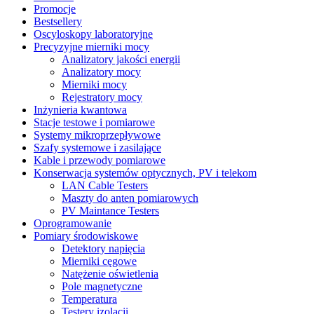
Promocje
Bestsellery
Oscyloskopy laboratoryjne
Precyzyjne mierniki mocy
Analizatory jakości energii
Analizatory mocy
Mierniki mocy
Rejestratory mocy
Inżynieria kwantowa
Stacje testowe i pomiarowe
Systemy mikroprzepływowe
Szafy systemowe i zasilające
Kable i przewody pomiarowe
Konserwacja systemów optycznych, PV i telekom
LAN Cable Testers
Maszty do anten pomiarowych
PV Maintance Testers
Oprogramowanie
Pomiary środowiskowe
Detektory napięcia
Mierniki cęgowe
Natężenie oświetlenia
Pole magnetyczne
Temperatura
Testery izolacji