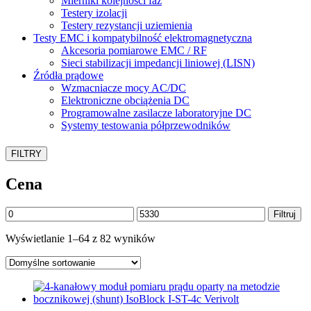
Mierniki kolejności faz
Testery izolacji
Testery rezystancji uziemienia
Testy EMC i kompatybilność elektromagnetyczna
Akcesoria pomiarowe EMC / RF
Sieci stabilizacji impedancji liniowej (LISN)
Źródła prądowe
Wzmacniacze mocy AC/DC
Elektroniczne obciążenia DC
Programowalne zasilacze laboratoryjne DC
Systemy testowania półprzewodników
FILTRY
Cena
Cena
Cena
Filtruj
min
max
Wyświetlanie 1–64 z 82 wyników