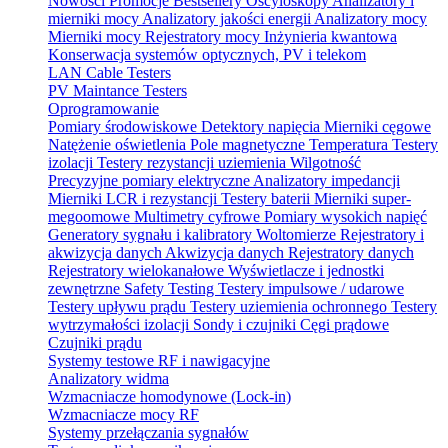
Nowości
Promocje
Bestsellery
Oscyloskopy
Analizatory i
mierniki mocy
Analizatory jakości energii
Analizatory mocy
Mierniki mocy
Rejestratory mocy
Inżynieria kwantowa
Konserwacja systemów optycznych, PV i telekom
LAN Cable Testers
PV Maintance Testers
Oprogramowanie
Pomiary środowiskowe
Detektory napięcia
Mierniki cęgowe
Natężenie oświetlenia
Pole magnetyczne
Temperatura
Testery
izolacji
Testery rezystancji uziemienia
Wilgotność
Precyzyjne pomiary elektryczne
Analizatory impedancji
Mierniki LCR i rezystancji
Testery baterii
Mierniki super-
megoomowe
Multimetry cyfrowe
Pomiary wysokich napięć
Generatory sygnału i kalibratory
Woltomierze
Rejestratory i
akwizycja danych
Akwizycja danych
Rejestratory danych
Rejestratory wielokanałowe
Wyświetlacze i jednostki
zewnętrzne
Safety Testing
Testery impulsowe / udarowe
Testery upływu prądu
Testery uziemienia ochronnego
Testery
wytrzymałości izolacji
Sondy i czujniki
Cęgi prądowe
Czujniki prądu
Systemy testowe RF i nawigacyjne
Analizatory widma
Wzmacniacze homodynowe (Lock‑in)
Wzmacniacze mocy RF
Systemy przełączania sygnałów