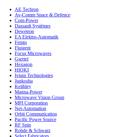
AE Techron
Av-Comm Space & Defence
Com-Power
Dassault Systèmes
Dewetron
EA Elektro-Automatik
Femto
Fluigent
Focus Microwaves
Gsertel
Hexagon
HIOKI
Ivium Technologies
Junkosha
Keithley
Magna-Power
Microwave Vision Group
MPI Corporation
Net-Automation
Orbit Communication
Pacific Power Source
RF Spin
Rohde & Schwarz
Select Fabricators