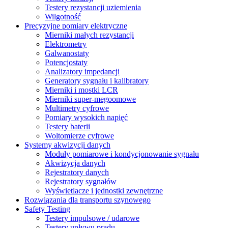
Testery rezystancji uziemienia
Wilgotność
Precyzyjne pomiary elektryczne
Mierniki małych rezystancji
Elektrometry
Galwanostaty
Potencjostaty
Analizatory impedancji
Generatory sygnału i kalibratory
Mierniki i mostki LCR
Mierniki super-megoomowe
Multimetry cyfrowe
Pomiary wysokich napięć
Testery baterii
Woltomierze cyfrowe
Systemy akwizycji danych
Moduły pomiarowe i kondycjonowanie sygnału
Akwizycja danych
Rejestratory danych
Rejestratory sygnałów
Wyświetlacze i jednostki zewnętrzne
Rozwiązania dla transportu szynowego
Safety Testing
Testery impulsowe / udarowe
Testery upływu prądu