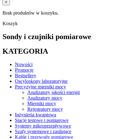
×
Brak produktów w koszyku.
Koszyk
Sondy i czujniki pomiarowe
KATEGORIA
Nowości
Promocje
Bestsellery
Oscyloskopy laboratoryjne
Precyzyjne mierniki mocy
Analizatory jakości energii
Analizatory mocy
Mierniki mocy
Rejestratory mocy
Inżynieria kwantowa
Stacje testowe i pomiarowe
Systemy mikroprzepływowe
Szafy systemowe i zasilające
Kable i przewody pomiarowe