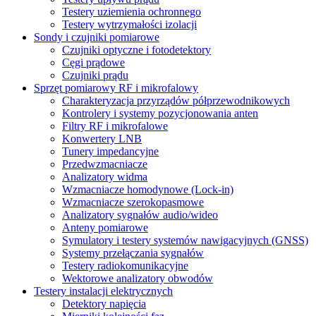
Testery uziemienia ochronnego
Testery wytrzymałości izolacji
Sondy i czujniki pomiarowe
Czujniki optyczne i fotodetektory
Cęgi prądowe
Czujniki prądu
Sprzęt pomiarowy RF i mikrofalowy
Charakteryzacja przyrządów półprzewodnikowych
Kontrolery i systemy pozycjonowania anten
Filtry RF i mikrofalowe
Konwertery LNB
Tunery impedancyjne
Przedwzmacniacze
Analizatory widma
Wzmacniacze homodynowe (Lock‑in)
Wzmacniacze szerokopasmowe
Analizatory sygnałów audio/wideo
Anteny pomiarowe
Symulatory i testery systemów nawigacyjnych (GNSS)
Systemy przełączania sygnałów
Testery radiokomunikacyjne
Wektorowe analizatory obwodów
Testery instalacji elektrycznych
Detektory napięcia