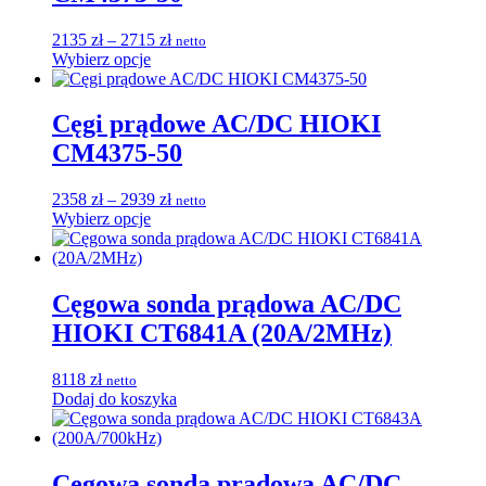
można
wybrać
Zakres
2135
zł
–
2715
zł
netto
na
Ten
cen:
Wybierz opcje
stronie
produkt
od
produktu
ma
2135 zł
wiele
do
Cęgi prądowe AC/DC HIOKI
wariantów.
2715 zł
CM4375-50
Opcje
można
wybrać
Zakres
2358
zł
–
2939
zł
netto
na
Ten
cen:
Wybierz opcje
stronie
produkt
od
produktu
ma
2358 zł
wiele
do
wariantów.
2939 zł
Cęgowa sonda prądowa AC/DC
Opcje
HIOKI CT6841A (20A/2MHz)
można
wybrać
na
8118
zł
netto
stronie
Dodaj do koszyka
produktu
Cęgowa sonda prądowa AC/DC