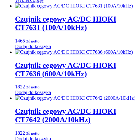
Wybierz opcje
produkt
od
ma
1916 zł
wiele
do
Czujnik cęgowy AC/DC HIOKI
wariantów.
2184 zł
CT7631 (100A/10kHz)
Opcje
można
wybrać
1465
zł
netto
na
Dodaj do koszyka
stronie
produktu
Czujnik cęgowy AC/DC HIOKI
CT7636 (600A/10kHz)
1822
zł
netto
Dodaj do koszyka
Czujnik cęgowy AC/DC HIOKI
CT7642 (2000A/10kHz)
1822
zł
netto
Dodaj do koszyka