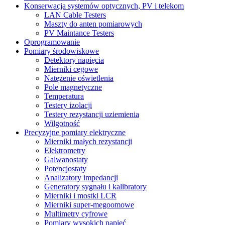
Konserwacja systemów optycznych, PV i telekom
LAN Cable Testers
Maszty do anten pomiarowych
PV Maintance Testers
Oprogramowanie
Pomiary środowiskowe
Detektory napięcia
Mierniki cęgowe
Natężenie oświetlenia
Pole magnetyczne
Temperatura
Testery izolacji
Testery rezystancji uziemienia
Wilgotność
Precyzyjne pomiary elektryczne
Mierniki małych rezystancji
Elektrometry
Galwanostaty
Potencjostaty
Analizatory impedancji
Generatory sygnału i kalibratory
Mierniki i mostki LCR
Mierniki super-megoomowe
Multimetry cyfrowe
Pomiary wysokich napięć