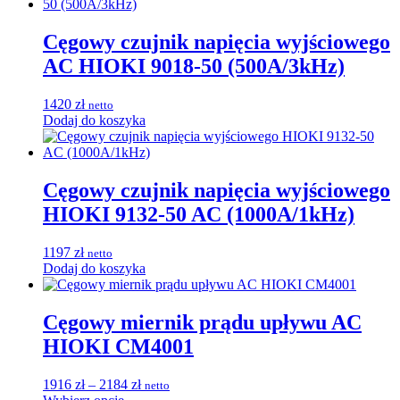
Cęgowy czujnik napięcia wyjściowego
AC HIOKI 9018-50 (500A/3kHz)
1420
zł
netto
Dodaj do koszyka
Cęgowy czujnik napięcia wyjściowego
HIOKI 9132-50 AC (1000A/1kHz)
1197
zł
netto
Dodaj do koszyka
Cęgowy miernik prądu upływu AC
HIOKI CM4001
Zakres
1916
zł
–
2184
zł
netto
Ten
cen: