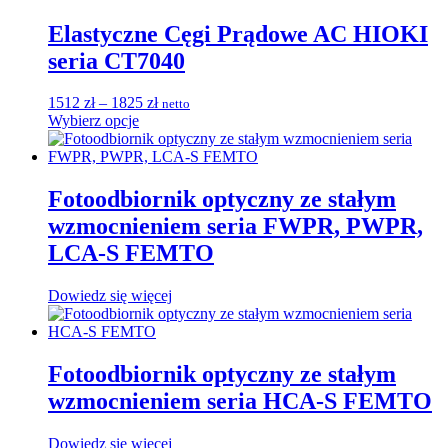
ma
2362 zł
wiele
do
Elastyczne Cęgi Prądowe AC HIOKI
wariantów.
2451 zł
seria CT7040
Opcje
można
wybrać
Zakres
1512
zł
–
1825
zł
netto
na
Ten
cen:
Wybierz opcje
stronie
produkt
od
produktu
ma
1512 zł
wiele
do
wariantów.
1825 zł
Fotoodbiornik optyczny ze stałym
Opcje
wzmocnieniem seria FWPR, PWPR,
można
wybrać
LCA-S FEMTO
na
stronie
Dowiedz się więcej
produktu
Fotoodbiornik optyczny ze stałym
wzmocnieniem seria HCA-S FEMTO
Dowiedz się więcej