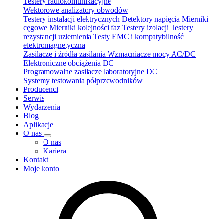
Testery radiokomunikacyjne
Wektorowe analizatory obwodów
Testery instalacji elektrycznych
Detektory napięcia
Mierniki
cęgowe
Mierniki kolejności faz
Testery izolacji
Testery
rezystancji uziemienia
Testy EMC i kompatybilność
elektromagnetyczna
Zasilacze i źródła zasilania
Wzmacniacze mocy AC/DC
Elektroniczne obciążenia DC
Programowalne zasilacze laboratoryjne DC
Systemy testowania półprzewodników
Producenci
Serwis
Wydarzenia
Blog
Aplikacje
O nas
O nas
Kariera
Kontakt
Moje konto