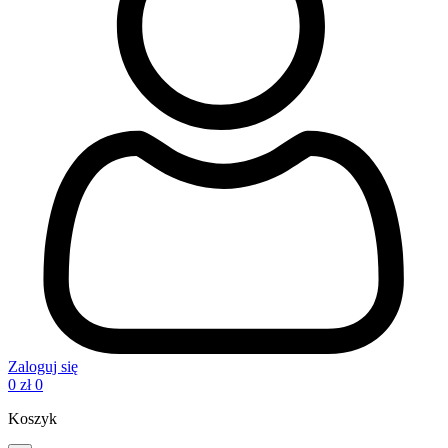
Zaloguj się
0
zł
0
Koszyk