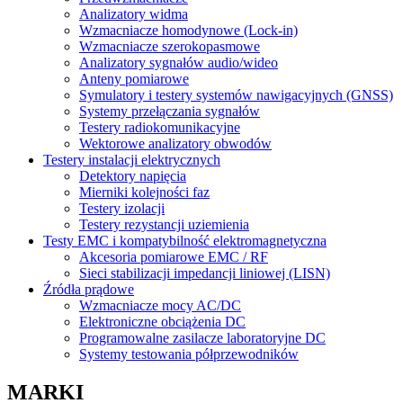
Analizatory widma
Wzmacniacze homodynowe (Lock‑in)
Wzmacniacze szerokopasmowe
Analizatory sygnałów audio/wideo
Anteny pomiarowe
Symulatory i testery systemów nawigacyjnych (GNSS)
Systemy przełączania sygnałów
Testery radiokomunikacyjne
Wektorowe analizatory obwodów
Testery instalacji elektrycznych
Detektory napięcia
Mierniki kolejności faz
Testery izolacji
Testery rezystancji uziemienia
Testy EMC i kompatybilność elektromagnetyczna
Akcesoria pomiarowe EMC / RF
Sieci stabilizacji impedancji liniowej (LISN)
Źródła prądowe
Wzmacniacze mocy AC/DC
Elektroniczne obciążenia DC
Programowalne zasilacze laboratoryjne DC
Systemy testowania półprzewodników
MARKI