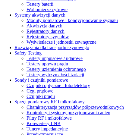
Testery baterii
Woltomierze cyfrowe
Systemy akwizycji danych
Moduły pomiarowe i kondycjonowanie sygnału
Akwizycja danych
Rejestratory danych
Rejestratory sygnałów
Wyświetlacze i jednostki zewnętrzne
Rozwiązania dla transportu szynowego
Safety Testing
Testery impulsowe / udarowe
Testery upływu prądu
Testery uziemienia ochronnego
Testery wytrzymałości izolacji
Sondy i czujniki pomiarowe
Czujniki optyczne i fotodetektory
Cęgi prądowe
Czujniki prądu
Sprzęt pomiarowy RF i mikrofalowy
Charakteryzacja przyrządów półprzewodnikowych
Kontrolery i systemy pozycjonowania anten
Filtry RF i mikrofalowe
Konwertery LNB
Tunery impedancyjne
Przedwzmacniacze