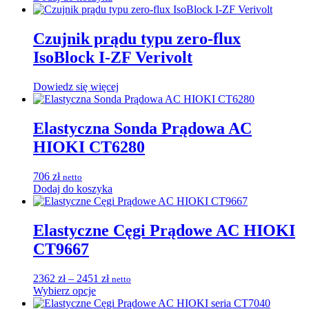
Czujnik prądu typu zero-flux
IsoBlock I-ZF Verivolt
Dowiedz się więcej
Elastyczna Sonda Prądowa AC
HIOKI CT6280
706
zł
netto
Dodaj do koszyka
Elastyczne Cęgi Prądowe AC HIOKI
CT9667
Zakres
2362
zł
–
2451
zł
netto
Ten
cen:
Wybierz opcje
produkt
od