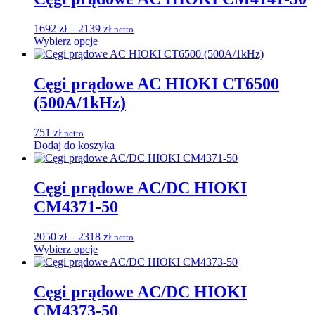
Zakres
1692
zł
–
2139
zł
netto
Ten
cen:
Wybierz opcje
produkt
od
ma
1692 zł
wiele
do
Cęgi prądowe AC HIOKI CT6500
wariantów.
2139 zł
(500A/1kHz)
Opcje
można
wybrać
751
zł
netto
na
Dodaj do koszyka
stronie
produktu
Cęgi prądowe AC/DC HIOKI
CM4371-50
Zakres
2050
zł
–
2318
zł
netto
Ten
cen:
Wybierz opcje
produkt
od
ma
2050 zł
wiele
do
Cęgi prądowe AC/DC HIOKI
wariantów.
2318 zł
CM4373-50
Opcje