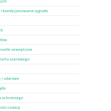
nych
 i kondycjonowanie sygnału
ch
ałów
dnostki zewnętrzne
sportu szynowego
 / udarowe
ądu
ia ochronnego
ści izolacji