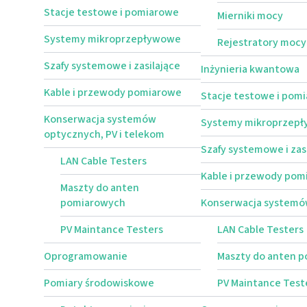
Stacje testowe i pomiarowe
Mierniki mocy
Systemy mikroprzepływowe
Rejestratory mocy
Szafy systemowe i zasilające
Inżynieria kwantowa
Kable i przewody pomiarowe
Stacje testowe i pom
Konserwacja systemów
Systemy mikroprzep
optycznych, PV i telekom
Szafy systemowe i zas
LAN Cable Testers
Kable i przewody pom
Maszty do anten
pomiarowych
Konserwacja systemów
PV Maintance Testers
LAN Cable Testers
Oprogramowanie
Maszty do anten 
Pomiary środowiskowe
PV Maintance Test