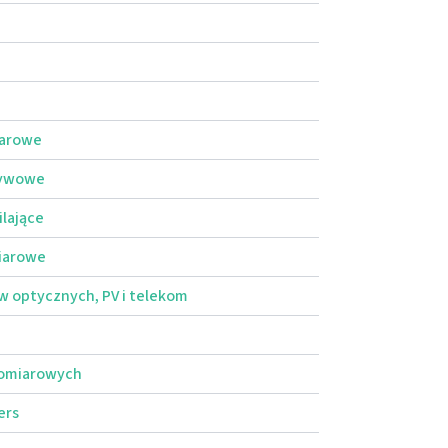
iarowe
ływowe
ilające
iarowe
 optycznych, PV i telekom
pomiarowych
ers