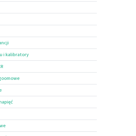
ncji
 i kalibratory
CR
egoomowe
e
napięć
owe