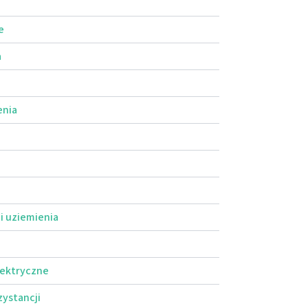
e
a
enia
i uziemienia
lektryczne
zystancji