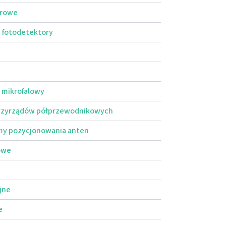
arowe
i fotodetektory
 mikrofalowy
przyrządów półprzewodnikowych
emy pozycjonowania anten
lowe
jne
e