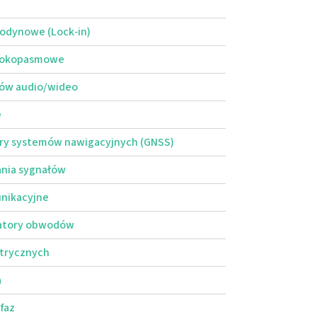
dynowe (Lock‑in)
rokopasmowe
łów audio/wideo
e
ery systemów nawigacyjnych (GNSS)
ania sygnałów
nikacyjne
atory obwodów
ktrycznych
a
 faz