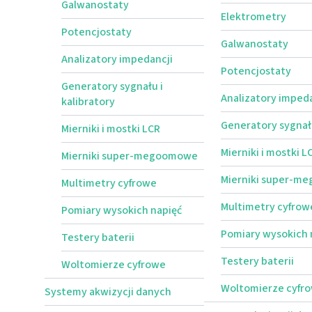
Galwanostaty
Elektrometry
Potencjostaty
Galwanostaty
Analizatory impedancji
Potencjostaty
Generatory sygnału i
Analizatory impeda
kalibratory
Generatory sygnału
Mierniki i mostki LCR
Mierniki i mostki L
Mierniki super-megoomowe
Mierniki super-m
Multimetry cyfrowe
Multimetry cyfrow
Pomiary wysokich napięć
Pomiary wysokich 
Testery baterii
Testery baterii
Woltomierze cyfrowe
Woltomierze cyfr
Systemy akwizycji danych