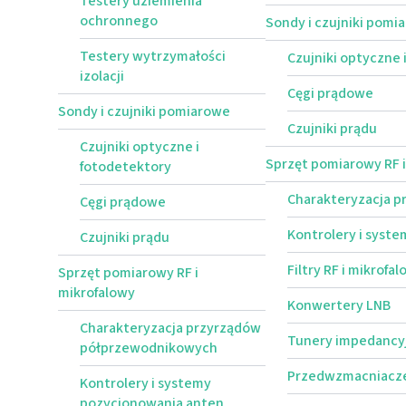
Testery uziemienia
ochronnego
Sondy i czujniki pomi
Testery wytrzymałości
Czujniki optyczne 
izolacji
Cęgi prądowe
Sondy i czujniki pomiarowe
Czujniki prądu
Czujniki optyczne i
Sprzęt pomiarowy RF i
fotodetektory
Charakteryzacja 
Cęgi prądowe
Kontrolery i syst
Czujniki prądu
Filtry RF i mikrofa
Sprzęt pomiarowy RF i
mikrofalowy
Konwertery LNB
Charakteryzacja przyrządów
Tunery impedancy
półprzewodnikowych
Przedwzmacniacz
Kontrolery i systemy
pozycjonowania anten