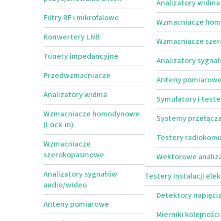
Analizatory widma
Filtry RF i mikrofalowe
Wzmacniacze homo
Konwertery LNB
Wzmacniacze sze
Tunery impedancyjne
Analizatory sygna
Przedwzmacniacze
Anteny pomiarow
Analizatory widma
Symulatory i test
Wzmacniacze homodynowe
Systemy przełącz
(Lock‑in)
Testery radiokomu
Wzmacniacze
szerokopasmowe
Wektorowe analiz
Analizatory sygnałów
Testery instalacji ele
audio/wideo
Detektory napięci
Anteny pomiarowe
Mierniki kolejności