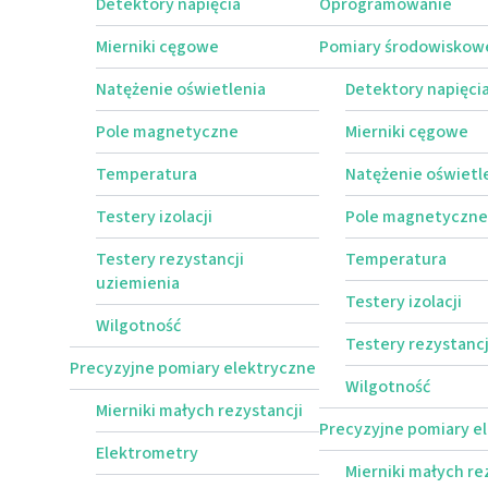
Detektory napięcia
Oprogramowanie
Mierniki cęgowe
Pomiary środowiskow
Natężenie oświetlenia
Detektory napięci
Pole magnetyczne
Mierniki cęgowe
Temperatura
Natężenie oświetl
Testery izolacji
Pole magnetyczne
Testery rezystancji
Temperatura
uziemienia
Testery izolacji
Wilgotność
Testery rezystancj
Precyzyjne pomiary elektryczne
Wilgotność
Mierniki małych rezystancji
Precyzyjne pomiary e
Elektrometry
Mierniki małych re