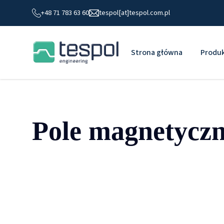
+48 71 783 63 60
tespol[at]tespol.com.pl
Strona główna
Produ
Pole magnetycz