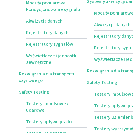
Systemy akwizycji da
Moduły pomiarowe i
kondycjonowanie sygnału
Moduły pomiarowe
Akwizycja danych
Akwizycja danych
Rejestratory danych
Rejestratory dany
Rejestratory sygnałów
Rejestratory sygn
Wyświetlacze i jednostki
Wyświetlacze i je
zewnętrzne
Rozwiązania dla tran
Rozwiązania dla transportu
szynowego
Safety Testing
Safety Testing
Testery impulsowe
Testery impulsowe /
Testery upływu pr
udarowe
Testery uziemien
Testery upływu prądu
Testery wytrzymało