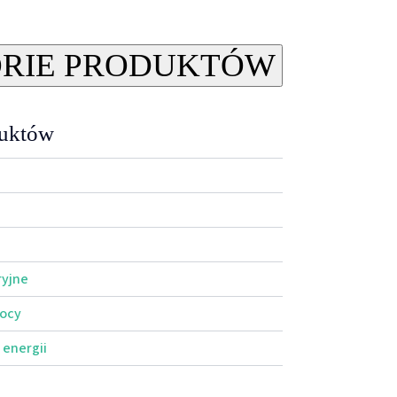
RIE PRODUKTÓW
duktów
ryjne
mocy
 energii