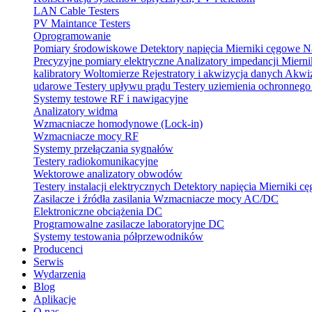
LAN Cable Testers
PV Maintance Testers
Oprogramowanie
Pomiary środowiskowe
Detektory napięcia
Mierniki cęgowe
N
Precyzyjne pomiary elektryczne
Analizatory impedancji
Mierni
kalibratory
Woltomierze
Rejestratory i akwizycja danych
Akwiz
udarowe
Testery upływu prądu
Testery uziemienia ochronneg
Systemy testowe RF i nawigacyjne
Analizatory widma
Wzmacniacze homodynowe (Lock‑in)
Wzmacniacze mocy RF
Systemy przełączania sygnałów
Testery radiokomunikacyjne
Wektorowe analizatory obwodów
Testery instalacji elektrycznych
Detektory napięcia
Mierniki c
Zasilacze i źródła zasilania
Wzmacniacze mocy AC/DC
Elektroniczne obciążenia DC
Programowalne zasilacze laboratoryjne DC
Systemy testowania półprzewodników
Producenci
Serwis
Wydarzenia
Blog
Aplikacje
O nas