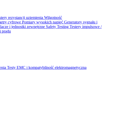
stery rezystancji uziemienia
Wilgotność
metry cyfrowe
Pomiary wysokich napięć
Generatory sygnału i
acze i jednostki zewnętrzne
Safety Testing
Testery impulsowe /
i prądu
ienia
Testy EMC i kompatybilność elektromagnetyczna