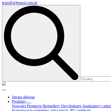
tespol[at]tespol.com.pl
Search
for:
Strona główna
Produkty
Nowości
Promocje
Bestsellery
Oscyloskopy
Analizatory i mie
Konserwacja systemów optycznych, PV i telekom