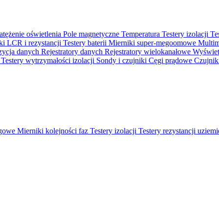
atężenie oświetlenia
Pole magnetyczne
Temperatura
Testery izolacji
Te
ki LCR i rezystancji
Testery baterii
Mierniki super-megoomowe
Multi
ycja danych
Rejestratory danych
Rejestratory wielokanałowe
Wyświetl
o
Testery wytrzymałości izolacji
Sondy i czujniki
Cęgi prądowe
Czujnik
ęgowe
Mierniki kolejności faz
Testery izolacji
Testery rezystancji uziem