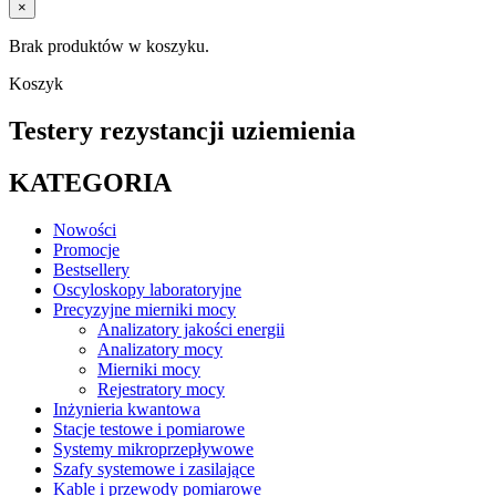
×
Brak produktów w koszyku.
Koszyk
Testery rezystancji uziemienia
KATEGORIA
Nowości
Promocje
Bestsellery
Oscyloskopy laboratoryjne
Precyzyjne mierniki mocy
Analizatory jakości energii
Analizatory mocy
Mierniki mocy
Rejestratory mocy
Inżynieria kwantowa
Stacje testowe i pomiarowe
Systemy mikroprzepływowe
Szafy systemowe i zasilające
Kable i przewody pomiarowe