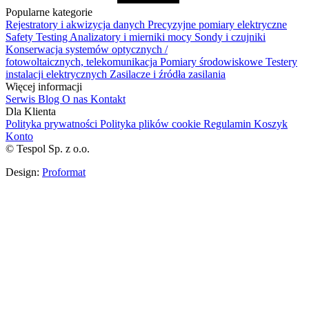
Popularne kategorie
Rejestratory i akwizycja danych
Precyzyjne pomiary elektryczne
Safety Testing
Analizatory i mierniki mocy
Sondy i czujniki
Konserwacja systemów optycznych /
fotowoltaicznych, telekomunikacja
Pomiary środowiskowe
Testery
instalacji elektrycznych
Zasilacze i źródła zasilania
Więcej informacji
Serwis
Blog
O nas
Kontakt
Dla Klienta
Polityka prywatności
Polityka plików cookie
Regulamin
Koszyk
Konto
© Tespol Sp. z o.o.
Design:
Proformat