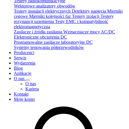
Testery radiokomunikacyjne
Wektorowe analizatory obwodów
Testery instalacji elektrycznych
Detektory napięcia
Mierniki
cęgowe
Mierniki kolejności faz
Testery izolacji
Testery
rezystancji uziemienia
Testy EMC i kompatybilność
elektromagnetyczna
Zasilacze i źródła zasilania
Wzmacniacze mocy AC/DC
Elektroniczne obciążenia DC
Programowalne zasilacze laboratoryjne DC
Systemy testowania półprzewodników
Producenci
Serwis
Wydarzenia
Blog
Aplikacje
O nas
O nas
Kariera
Kontakt
Moje konto