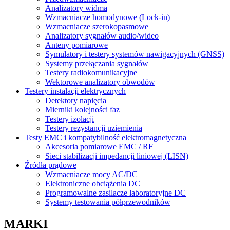
Analizatory widma
Wzmacniacze homodynowe (Lock‑in)
Wzmacniacze szerokopasmowe
Analizatory sygnałów audio/wideo
Anteny pomiarowe
Symulatory i testery systemów nawigacyjnych (GNSS)
Systemy przełączania sygnałów
Testery radiokomunikacyjne
Wektorowe analizatory obwodów
Testery instalacji elektrycznych
Detektory napięcia
Mierniki kolejności faz
Testery izolacji
Testery rezystancji uziemienia
Testy EMC i kompatybilność elektromagnetyczna
Akcesoria pomiarowe EMC / RF
Sieci stabilizacji impedancji liniowej (LISN)
Źródła prądowe
Wzmacniacze mocy AC/DC
Elektroniczne obciążenia DC
Programowalne zasilacze laboratoryjne DC
Systemy testowania półprzewodników
MARKI