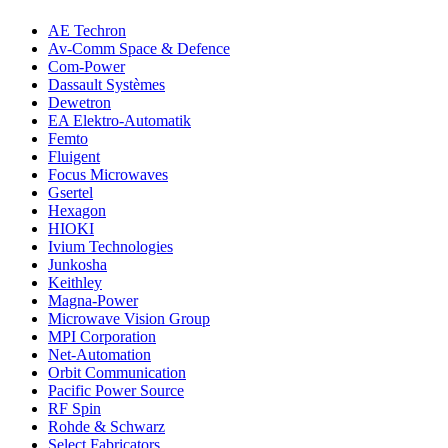
AE Techron
Av-Comm Space & Defence
Com-Power
Dassault Systèmes
Dewetron
EA Elektro-Automatik
Femto
Fluigent
Focus Microwaves
Gsertel
Hexagon
HIOKI
Ivium Technologies
Junkosha
Keithley
Magna-Power
Microwave Vision Group
MPI Corporation
Net-Automation
Orbit Communication
Pacific Power Source
RF Spin
Rohde & Schwarz
Select Fabricators