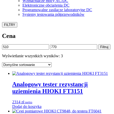
Wzmacniacze mocy AC/DC
Elektroniczne obciążenia DC
Programowalne zasilacze laboratoryjne DC
Systemy testowania półprzewodników
FILTRY
Cena
Cena
Cena
Filtruj
min
max
Wyświetlanie wszystkich wyników: 3
Analogowy tester rezystancji
uziemienia HIOKI FT3151
2314
zł
netto
Dodaj do koszyka