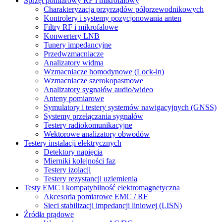
Sprzęt pomiarowy RF i mikrofalowy
Charakteryzacja przyrządów półprzewodnikowych
Kontrolery i systemy pozycjonowania anten
Filtry RF i mikrofalowe
Konwertery LNB
Tunery impedancyjne
Przedwzmacniacze
Analizatory widma
Wzmacniacze homodynowe (Lock‑in)
Wzmacniacze szerokopasmowe
Analizatory sygnałów audio/wideo
Anteny pomiarowe
Symulatory i testery systemów nawigacyjnych (GNSS)
Systemy przełączania sygnałów
Testery radiokomunikacyjne
Wektorowe analizatory obwodów
Testery instalacji elektrycznych
Detektory napięcia
Mierniki kolejności faz
Testery izolacji
Testery rezystancji uziemienia
Testy EMC i kompatybilność elektromagnetyczna
Akcesoria pomiarowe EMC / RF
Sieci stabilizacji impedancji liniowej (LISN)
Źródła prądowe