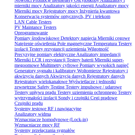
Nowości
Promocje
Bestsellery
Oscyloskopy
Analizatory i
mierniki mocy
Analizatory jakości energii
Analizatory mocy
Mierniki mocy
Rejestratory mocy
Inżynieria kwantowa
Konserwacja systemów optycznych, PV i telekom
LAN Cable Testers
PV Maintance Testers
Oprogramowanie
Pomiary środowiskowe
Detektory napięcia
Mierniki cęgowe
Natężenie oświetlenia
Pole magnetyczne
Temperatura
Testery
izolacji
Testery rezystancji uziemienia
Wilgotność
Precyzyjne pomiary elektryczne
Analizatory impedancji
Mierniki LCR i rezystancji
Testery baterii
Mierniki super-
megoomowe
Multimetry cyfrowe
Pomiary wysokich napięć
Generatory sygnału i kalibratory
Woltomierze
Rejestratory i
akwizycja danych
Akwizycja danych
Rejestratory danych
Rejestratory wielokanałowe
Wyświetlacze i jednostki
zewnętrzne
Safety Testing
Testery impulsowe / udarowe
Testery upływu prądu
Testery uziemienia ochronnego
Testery
wytrzymałości izolacji
Sondy i czujniki
Cęgi prądowe
Czujniki prądu
Systemy testowe RF i nawigacyjne
Analizatory widma
Wzmacniacze homodynowe (Lock‑in)
Wzmacniacze mocy RF
Systemy przełączania sygnałów