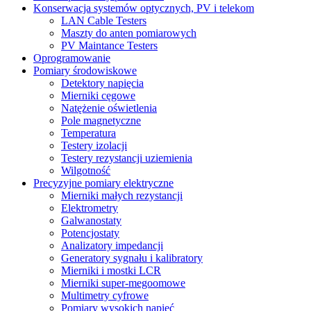
Konserwacja systemów optycznych, PV i telekom
LAN Cable Testers
Maszty do anten pomiarowych
PV Maintance Testers
Oprogramowanie
Pomiary środowiskowe
Detektory napięcia
Mierniki cęgowe
Natężenie oświetlenia
Pole magnetyczne
Temperatura
Testery izolacji
Testery rezystancji uziemienia
Wilgotność
Precyzyjne pomiary elektryczne
Mierniki małych rezystancji
Elektrometry
Galwanostaty
Potencjostaty
Analizatory impedancji
Generatory sygnału i kalibratory
Mierniki i mostki LCR
Mierniki super-megoomowe
Multimetry cyfrowe
Pomiary wysokich napięć