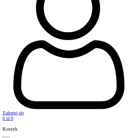
Zaloguj się
0
zł
0
Koszyk