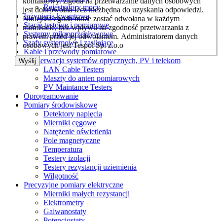
kontaktowy. Zgoda na przetwarzanie danych osobowych
Rejestratory mocy
jest dobrowolna lecz niezbędna do uzyskania odpowiedzi.
Inżynieria kwantowa
Niniejsza zgoda może zostać odwołana w każdym
Stacje testowe i pomiarowe
momencie, bez wpływu na zgodność przetwarzania z
Systemy mikroprzepływowe
prawem przed jej odwołaniem. Administratorem danych
Szafy systemowe i zasilające
osobowych jest Tespol Sp. z.o.o
Kable i przewody pomiarowe
Konserwacja systemów optycznych, PV i telekom
Wyślij
LAN Cable Testers
Maszty do anten pomiarowych
PV Maintance Testers
Oprogramowanie
Pomiary środowiskowe
Detektory napięcia
Mierniki cęgowe
Natężenie oświetlenia
Pole magnetyczne
Temperatura
Testery izolacji
Testery rezystancji uziemienia
Wilgotność
Precyzyjne pomiary elektryczne
Mierniki małych rezystancji
Elektrometry
Galwanostaty
Potencjostaty