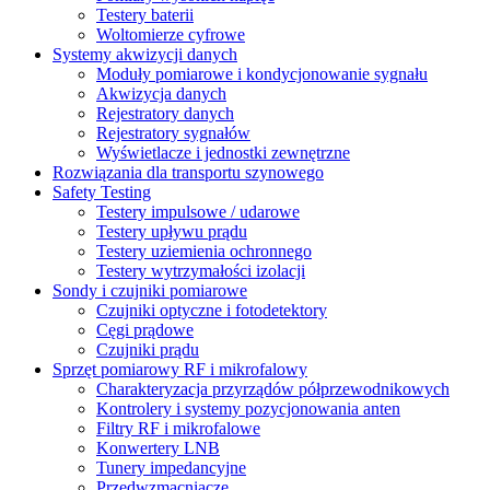
Testery baterii
Woltomierze cyfrowe
Systemy akwizycji danych
Moduły pomiarowe i kondycjonowanie sygnału
Akwizycja danych
Rejestratory danych
Rejestratory sygnałów
Wyświetlacze i jednostki zewnętrzne
Rozwiązania dla transportu szynowego
Safety Testing
Testery impulsowe / udarowe
Testery upływu prądu
Testery uziemienia ochronnego
Testery wytrzymałości izolacji
Sondy i czujniki pomiarowe
Czujniki optyczne i fotodetektory
Cęgi prądowe
Czujniki prądu
Sprzęt pomiarowy RF i mikrofalowy
Charakteryzacja przyrządów półprzewodnikowych
Kontrolery i systemy pozycjonowania anten
Filtry RF i mikrofalowe
Konwertery LNB
Tunery impedancyjne
Przedwzmacniacze