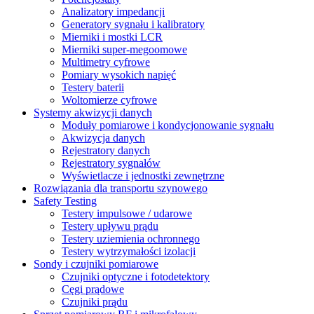
Analizatory impedancji
Generatory sygnału i kalibratory
Mierniki i mostki LCR
Mierniki super-megoomowe
Multimetry cyfrowe
Pomiary wysokich napięć
Testery baterii
Woltomierze cyfrowe
Systemy akwizycji danych
Moduły pomiarowe i kondycjonowanie sygnału
Akwizycja danych
Rejestratory danych
Rejestratory sygnałów
Wyświetlacze i jednostki zewnętrzne
Rozwiązania dla transportu szynowego
Safety Testing
Testery impulsowe / udarowe
Testery upływu prądu
Testery uziemienia ochronnego
Testery wytrzymałości izolacji
Sondy i czujniki pomiarowe
Czujniki optyczne i fotodetektory
Cęgi prądowe
Czujniki prądu