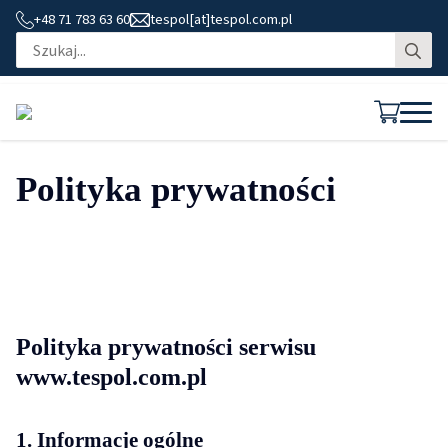
+48 71 783 63 60
tespol[at]tespol.com.pl
Se
for
Polityka prywatności
Polityka prywatności serwisu
www.tespol.com.pl
1. Informacje ogólne