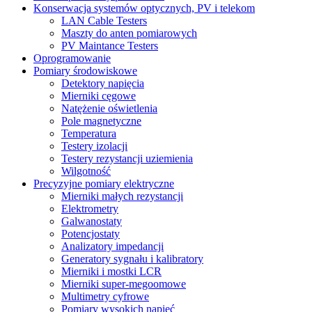
Konserwacja systemów optycznych, PV i telekom
LAN Cable Testers
Maszty do anten pomiarowych
PV Maintance Testers
Oprogramowanie
Pomiary środowiskowe
Detektory napięcia
Mierniki cęgowe
Natężenie oświetlenia
Pole magnetyczne
Temperatura
Testery izolacji
Testery rezystancji uziemienia
Wilgotność
Precyzyjne pomiary elektryczne
Mierniki małych rezystancji
Elektrometry
Galwanostaty
Potencjostaty
Analizatory impedancji
Generatory sygnału i kalibratory
Mierniki i mostki LCR
Mierniki super-megoomowe
Multimetry cyfrowe
Pomiary wysokich napięć