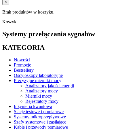
×
Brak produktów w koszyku.
Koszyk
Systemy przełączania sygnałów
KATEGORIA
Nowości
Promocje
Bestsellery
Oscyloskopy laboratoryjne
Precyzyjne mierniki mocy
Analizatory jakości energii
Analizatory mocy
Mierniki mocy
Rejestratory mocy
Inżynieria kwantowa
Stacje testowe i pomiarowe
Systemy mikroprzepływowe
Szafy systemowe i zasilające
Kable i przewody pomiarowe