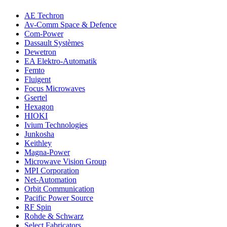
AE Techron
Av-Comm Space & Defence
Com-Power
Dassault Systèmes
Dewetron
EA Elektro-Automatik
Femto
Fluigent
Focus Microwaves
Gsertel
Hexagon
HIOKI
Ivium Technologies
Junkosha
Keithley
Magna-Power
Microwave Vision Group
MPI Corporation
Net-Automation
Orbit Communication
Pacific Power Source
RF Spin
Rohde & Schwarz
Select Fabricators