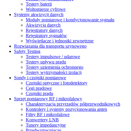
Testery baterii
Woltomierze cyfrowe
Systemy akwizycji danych
Moduły pomiarowe i kondycjonowanie sygnału
Akwizycja danych
Rejestratory danych
Rejestratory sygnałów
Wyświetlacze i jednostki zewnętrzne
Rozwiązania dla transportu szynowego
Safety Testing
Testery impulsowe / udarowe
Testery upływu prądu
Testery uziemienia ochronnego
Testery wytrzymałości izolacji
Sondy i czujniki pomiarowe
Czujniki optyczne i fotodetektory
Cęgi prądowe
Czujniki prądu
Sprzęt pomiarowy RF i mikrofalowy
Charakteryzacja przyrządów półprzewodnikowych
Kontrolery i systemy pozycjonowania anten
Filtry RF i mikrofalowe
Konwertery LNB
Tunery impedancyjne
Przedwzmacniacze