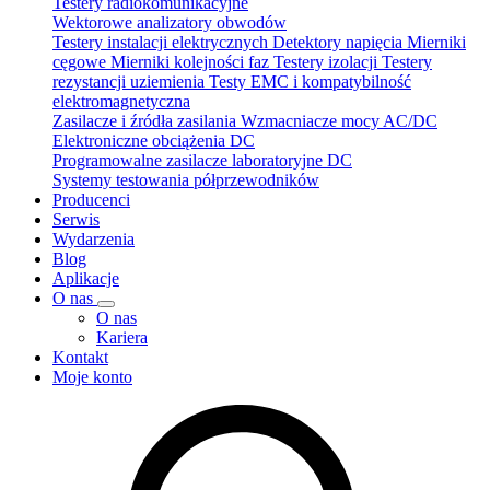
Testery radiokomunikacyjne
Wektorowe analizatory obwodów
Testery instalacji elektrycznych
Detektory napięcia
Mierniki
cęgowe
Mierniki kolejności faz
Testery izolacji
Testery
rezystancji uziemienia
Testy EMC i kompatybilność
elektromagnetyczna
Zasilacze i źródła zasilania
Wzmacniacze mocy AC/DC
Elektroniczne obciążenia DC
Programowalne zasilacze laboratoryjne DC
Systemy testowania półprzewodników
Producenci
Serwis
Wydarzenia
Blog
Aplikacje
O nas
O nas
Kariera
Kontakt
Moje konto