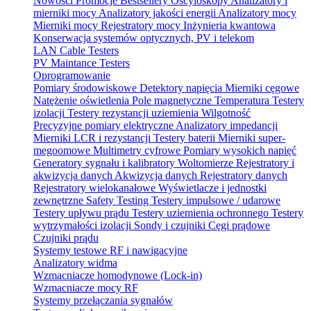
Nowości
Promocje
Bestsellery
Oscyloskopy
Analizatory i
mierniki mocy
Analizatory jakości energii
Analizatory mocy
Mierniki mocy
Rejestratory mocy
Inżynieria kwantowa
Konserwacja systemów optycznych, PV i telekom
LAN Cable Testers
PV Maintance Testers
Oprogramowanie
Pomiary środowiskowe
Detektory napięcia
Mierniki cęgowe
Natężenie oświetlenia
Pole magnetyczne
Temperatura
Testery
izolacji
Testery rezystancji uziemienia
Wilgotność
Precyzyjne pomiary elektryczne
Analizatory impedancji
Mierniki LCR i rezystancji
Testery baterii
Mierniki super-
megoomowe
Multimetry cyfrowe
Pomiary wysokich napięć
Generatory sygnału i kalibratory
Woltomierze
Rejestratory i
akwizycja danych
Akwizycja danych
Rejestratory danych
Rejestratory wielokanałowe
Wyświetlacze i jednostki
zewnętrzne
Safety Testing
Testery impulsowe / udarowe
Testery upływu prądu
Testery uziemienia ochronnego
Testery
wytrzymałości izolacji
Sondy i czujniki
Cęgi prądowe
Czujniki prądu
Systemy testowe RF i nawigacyjne
Analizatory widma
Wzmacniacze homodynowe (Lock‑in)
Wzmacniacze mocy RF
Systemy przełączania sygnałów