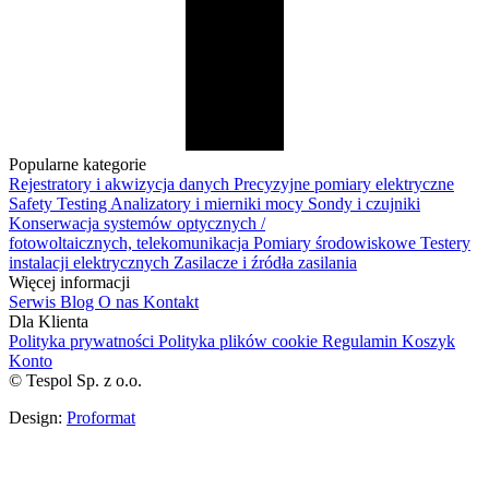
Popularne kategorie
Rejestratory i akwizycja danych
Precyzyjne pomiary elektryczne
Safety Testing
Analizatory i mierniki mocy
Sondy i czujniki
Konserwacja systemów optycznych /
fotowoltaicznych, telekomunikacja
Pomiary środowiskowe
Testery
instalacji elektrycznych
Zasilacze i źródła zasilania
Więcej informacji
Serwis
Blog
O nas
Kontakt
Dla Klienta
Polityka prywatności
Polityka plików cookie
Regulamin
Koszyk
Konto
© Tespol Sp. z o.o.
Design:
Proformat