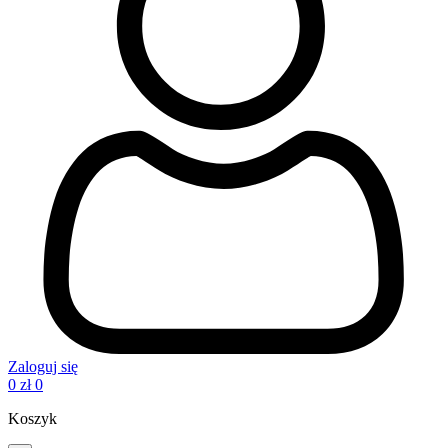
Zaloguj się
0
zł
0
Koszyk