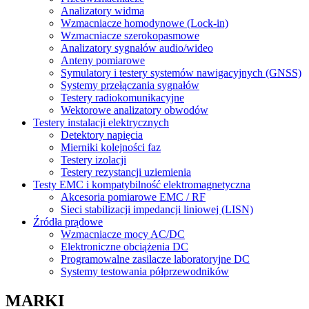
Analizatory widma
Wzmacniacze homodynowe (Lock‑in)
Wzmacniacze szerokopasmowe
Analizatory sygnałów audio/wideo
Anteny pomiarowe
Symulatory i testery systemów nawigacyjnych (GNSS)
Systemy przełączania sygnałów
Testery radiokomunikacyjne
Wektorowe analizatory obwodów
Testery instalacji elektrycznych
Detektory napięcia
Mierniki kolejności faz
Testery izolacji
Testery rezystancji uziemienia
Testy EMC i kompatybilność elektromagnetyczna
Akcesoria pomiarowe EMC / RF
Sieci stabilizacji impedancji liniowej (LISN)
Źródła prądowe
Wzmacniacze mocy AC/DC
Elektroniczne obciążenia DC
Programowalne zasilacze laboratoryjne DC
Systemy testowania półprzewodników
MARKI