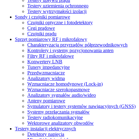
Testery upływu prądu
Testery uziemienia ochronnego
Testery wytrzymałości izolacji
Sondy i czujniki pomiarowe
Czujniki optyczne i fotodetektory
Cęgi prądowe
Czujniki prądu
Sprzęt pomiarowy RF i mikrofalowy
Charakteryzacja przyrządów półprzewodnikowych
Kontrolery i systemy pozycjonowania anten
Filtry RF i mikrofalowe
Konwertery LNB
Tunery impedancyjne
Przedwzmacniacze
Analizatory widma
Wzmacniacze homodynowe (Lock‑in)
Wzmacniacze szerokopasmowe
Analizatory sygnałów audio/wideo
Anteny pomiarowe
Symulatory i testery systemów nawigacyjnych (GNSS)
Systemy przełączania sygnałów
Testery radiokomunikacyjne
Wektorowe analizatory obwodów
Testery instalacji elektrycznych
Detektory napięcia