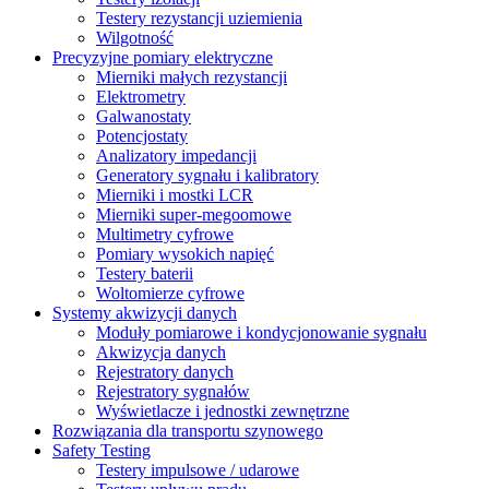
Testery rezystancji uziemienia
Wilgotność
Precyzyjne pomiary elektryczne
Mierniki małych rezystancji
Elektrometry
Galwanostaty
Potencjostaty
Analizatory impedancji
Generatory sygnału i kalibratory
Mierniki i mostki LCR
Mierniki super-megoomowe
Multimetry cyfrowe
Pomiary wysokich napięć
Testery baterii
Woltomierze cyfrowe
Systemy akwizycji danych
Moduły pomiarowe i kondycjonowanie sygnału
Akwizycja danych
Rejestratory danych
Rejestratory sygnałów
Wyświetlacze i jednostki zewnętrzne
Rozwiązania dla transportu szynowego
Safety Testing
Testery impulsowe / udarowe