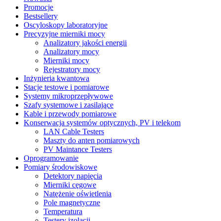
Promocje
Bestsellery
Oscyloskopy laboratoryjne
Precyzyjne mierniki mocy
Analizatory jakości energii
Analizatory mocy
Mierniki mocy
Rejestratory mocy
Inżynieria kwantowa
Stacje testowe i pomiarowe
Systemy mikroprzepływowe
Szafy systemowe i zasilające
Kable i przewody pomiarowe
Konserwacja systemów optycznych, PV i telekom
LAN Cable Testers
Maszty do anten pomiarowych
PV Maintance Testers
Oprogramowanie
Pomiary środowiskowe
Detektory napięcia
Mierniki cęgowe
Natężenie oświetlenia
Pole magnetyczne
Temperatura
Testery izolacji