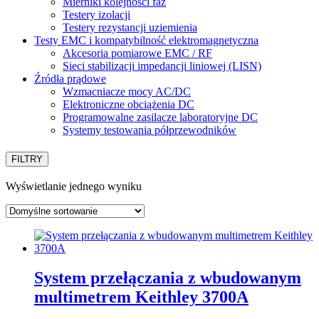
Mierniki kolejności faz
Testery izolacji
Testery rezystancji uziemienia
Testy EMC i kompatybilność elektromagnetyczna
Akcesoria pomiarowe EMC / RF
Sieci stabilizacji impedancji liniowej (LISN)
Źródła prądowe
Wzmacniacze mocy AC/DC
Elektroniczne obciążenia DC
Programowalne zasilacze laboratoryjne DC
Systemy testowania półprzewodników
FILTRY
Wyświetlanie jednego wyniku
System przełączania z wbudowanym
multimetrem Keithley 3700A