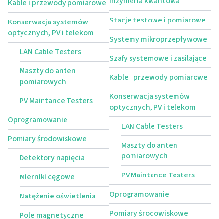
Inżynieria kwantowa
Kable i przewody pomiarowe
Stacje testowe i pomiarowe
Konserwacja systemów
optycznych, PV i telekom
Systemy mikroprzepływowe
LAN Cable Testers
Szafy systemowe i zasilające
Maszty do anten
Kable i przewody pomiarowe
pomiarowych
Konserwacja systemów
PV Maintance Testers
optycznych, PV i telekom
Oprogramowanie
LAN Cable Testers
Pomiary środowiskowe
Maszty do anten
pomiarowych
Detektory napięcia
PV Maintance Testers
Mierniki cęgowe
Oprogramowanie
Natężenie oświetlenia
Pomiary środowiskowe
Pole magnetyczne