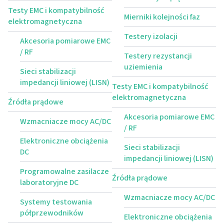
Testy EMC i kompatybilność
Mierniki kolejności faz
elektromagnetyczna
Testery izolacji
Akcesoria pomiarowe EMC
/ RF
Testery rezystancji
uziemienia
Sieci stabilizacji
impedancji liniowej (LISN)
Testy EMC i kompatybilność
elektromagnetyczna
Źródła prądowe
Akcesoria pomiarowe EMC
Wzmacniacze mocy AC/DC
/ RF
Elektroniczne obciążenia
Sieci stabilizacji
DC
impedancji liniowej (LISN)
Programowalne zasilacze
Źródła prądowe
laboratoryjne DC
Wzmacniacze mocy AC/DC
Systemy testowania
półprzewodników
Elektroniczne obciążenia