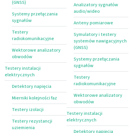
(GNSS)
Analizatory sygnałów
audio/wideo
Systemy przełączania
sygnałów
Anteny pomiarowe
Testery
Symulatory i testery
radiokomunikacyjne
systemów nawigacyjnych
(GNSS)
Wektorowe analizatory
obwodów
Systemy przełączania
sygnałów
Testery instalacji
elektrycznych
Testery
radiokomunikacyjne
Detektory napięcia
Wektorowe analizatory
Mierniki kolejności faz
obwodów
Testery izolacji
Testery instalacji
elektrycznych
Testery rezystancji
uziemienia
Detektory napięcia