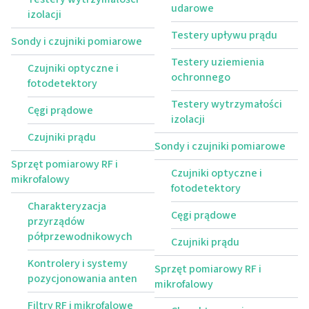
udarowe
izolacji
Testery upływu prądu
Sondy i czujniki pomiarowe
Testery uziemienia
Czujniki optyczne i
ochronnego
fotodetektory
Testery wytrzymałości
Cęgi prądowe
izolacji
Czujniki prądu
Sondy i czujniki pomiarowe
Sprzęt pomiarowy RF i
Czujniki optyczne i
mikrofalowy
fotodetektory
Charakteryzacja
Cęgi prądowe
przyrządów
półprzewodnikowych
Czujniki prądu
Kontrolery i systemy
Sprzęt pomiarowy RF i
pozycjonowania anten
mikrofalowy
Filtry RF i mikrofalowe