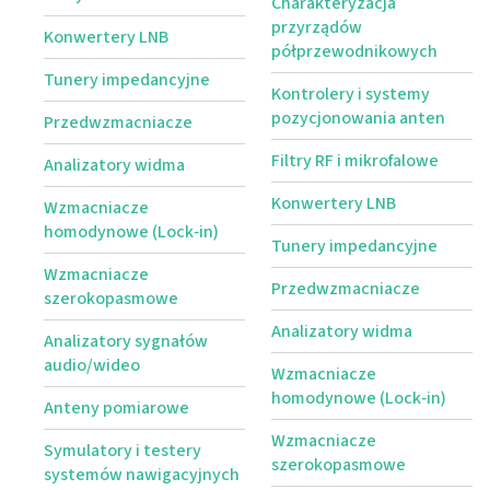
Charakteryzacja
przyrządów
Konwertery LNB
półprzewodnikowych
Tunery impedancyjne
Kontrolery i systemy
pozycjonowania anten
Przedwzmacniacze
Filtry RF i mikrofalowe
Analizatory widma
Konwertery LNB
Wzmacniacze
homodynowe (Lock‑in)
Tunery impedancyjne
Wzmacniacze
Przedwzmacniacze
szerokopasmowe
Analizatory widma
Analizatory sygnałów
audio/wideo
Wzmacniacze
homodynowe (Lock‑in)
Anteny pomiarowe
Wzmacniacze
Symulatory i testery
szerokopasmowe
systemów nawigacyjnych