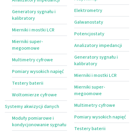
Elektrometry
Generatory sygnału i
kalibratory
Galwanostaty
Mierniki i mostki LCR
Potencjostaty
Mierniki super-
Analizatory impedancji
megoomowe
Generatory sygnału i
Multimetry cyfrowe
kalibratory
Pomiary wysokich napięć
Mierniki i mostki LCR
Testery baterii
Mierniki super-
megoomowe
Woltomierze cyfrowe
Multimetry cyfrowe
Systemy akwizycji danych
Pomiary wysokich napięć
Moduły pomiarowe i
kondycjonowanie sygnału
Testery baterii