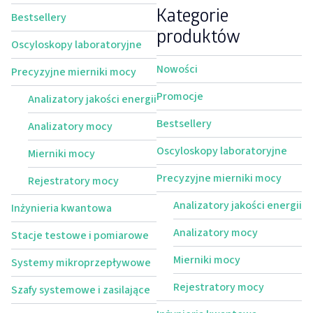
Kategorie
Bestsellery
produktów
Oscyloskopy laboratoryjne
Nowości
Precyzyjne mierniki mocy
Promocje
Analizatory jakości energii
Bestsellery
Analizatory mocy
Oscyloskopy laboratoryjne
Mierniki mocy
Precyzyjne mierniki mocy
Rejestratory mocy
Analizatory jakości energii
Inżynieria kwantowa
Analizatory mocy
Stacje testowe i pomiarowe
Mierniki mocy
Systemy mikroprzepływowe
Rejestratory mocy
Szafy systemowe i zasilające