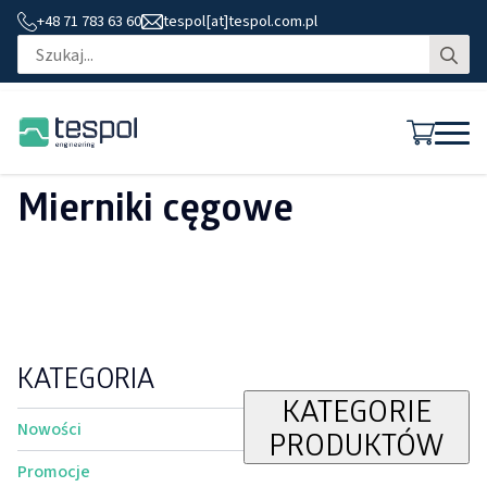
+48 71 783 63 60
tespol[at]tespol.com.pl
Se
for
Mierniki cęgowe
KATEGORIA
KATEGORIE
Nowości
PRODUKTÓW
Promocje