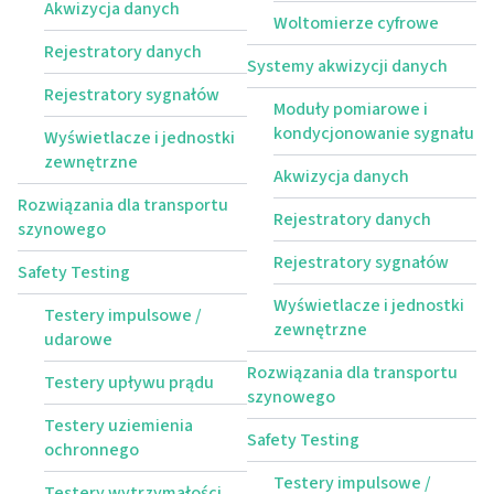
Akwizycja danych
Woltomierze cyfrowe
Rejestratory danych
Systemy akwizycji danych
Rejestratory sygnałów
Moduły pomiarowe i
kondycjonowanie sygnału
Wyświetlacze i jednostki
zewnętrzne
Akwizycja danych
Rozwiązania dla transportu
Rejestratory danych
szynowego
Rejestratory sygnałów
Safety Testing
Wyświetlacze i jednostki
Testery impulsowe /
zewnętrzne
udarowe
Rozwiązania dla transportu
Testery upływu prądu
szynowego
Testery uziemienia
Safety Testing
ochronnego
Testery impulsowe /
Testery wytrzymałości