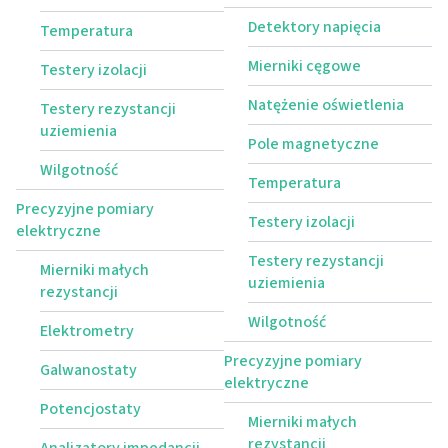
Detektory napięcia
Temperatura
Mierniki cęgowe
Testery izolacji
Natężenie oświetlenia
Testery rezystancji
uziemienia
Pole magnetyczne
Wilgotność
Temperatura
Precyzyjne pomiary
Testery izolacji
elektryczne
Testery rezystancji
Mierniki małych
uziemienia
rezystancji
Wilgotność
Elektrometry
Precyzyjne pomiary
Galwanostaty
elektryczne
Potencjostaty
Mierniki małych
rezystancji
Analizatory impedancji