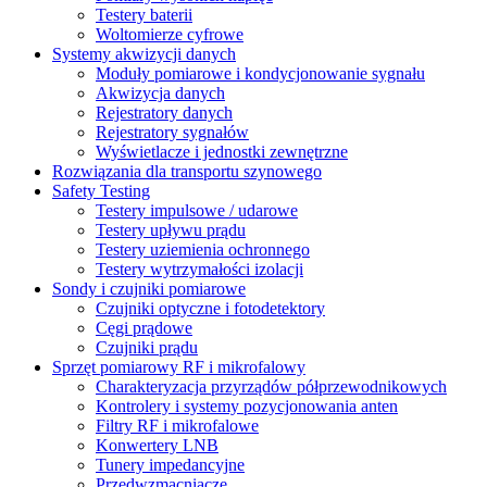
Testery baterii
Woltomierze cyfrowe
Systemy akwizycji danych
Moduły pomiarowe i kondycjonowanie sygnału
Akwizycja danych
Rejestratory danych
Rejestratory sygnałów
Wyświetlacze i jednostki zewnętrzne
Rozwiązania dla transportu szynowego
Safety Testing
Testery impulsowe / udarowe
Testery upływu prądu
Testery uziemienia ochronnego
Testery wytrzymałości izolacji
Sondy i czujniki pomiarowe
Czujniki optyczne i fotodetektory
Cęgi prądowe
Czujniki prądu
Sprzęt pomiarowy RF i mikrofalowy
Charakteryzacja przyrządów półprzewodnikowych
Kontrolery i systemy pozycjonowania anten
Filtry RF i mikrofalowe
Konwertery LNB
Tunery impedancyjne
Przedwzmacniacze