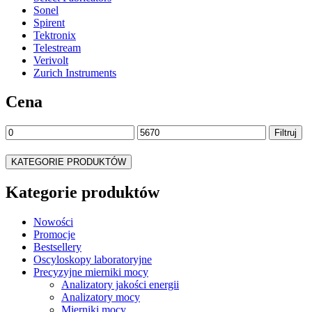
Sonel
Spirent
Tektronix
Telestream
Verivolt
Zurich Instruments
Cena
Cena
Cena
Filtruj
min
max
KATEGORIE PRODUKTÓW
Kategorie produktów
Nowości
Promocje
Bestsellery
Oscyloskopy laboratoryjne
Precyzyjne mierniki mocy
Analizatory jakości energii
Analizatory mocy
Mierniki mocy