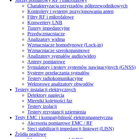
Sprzęt pomiarowy RF i mikrofalowy
Charakteryzacja przyrządów półprzewodnikowych
Kontrolery i systemy pozycjonowania anten
Filtry RF i mikrofalowe
Konwertery LNB
Tunery impedancyjne
Przedwzmacniacze
Analizatory widma
Wzmacniacze homodynowe (Lock‑in)
Wzmacniacze szerokopasmowe
Analizatory sygnałów audio/wideo
Anteny pomiarowe
Symulatory i testery systemów nawigacyjnych (GNSS)
Systemy przełączania sygnałów
Testery radiokomunikacyjne
Wektorowe analizatory obwodów
Testery instalacji elektrycznych
Detektory napięcia
Mierniki kolejności faz
Testery izolacji
Testery rezystancji uziemienia
Testy EMC i kompatybilność elektromagnetyczna
Akcesoria pomiarowe EMC / RF
Sieci stabilizacji impedancji liniowej (LISN)
Źródła prądowe