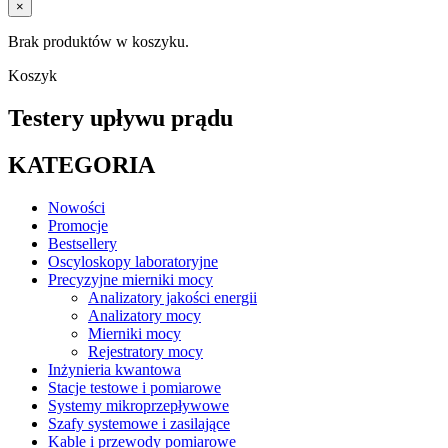
×
Brak produktów w koszyku.
Koszyk
Testery upływu prądu
KATEGORIA
Nowości
Promocje
Bestsellery
Oscyloskopy laboratoryjne
Precyzyjne mierniki mocy
Analizatory jakości energii
Analizatory mocy
Mierniki mocy
Rejestratory mocy
Inżynieria kwantowa
Stacje testowe i pomiarowe
Systemy mikroprzepływowe
Szafy systemowe i zasilające
Kable i przewody pomiarowe