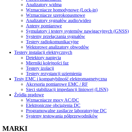
Analizatory widma
Wzmacniacze homodynowe (Lock‑in)
Wzmacniacze szerokopasmowe
Analizatory sygnałów audio/wideo
Anteny pomiarowe
Symulatory i testery systemów nawigacyjnych (GNSS)
Systemy przełączania sygnałów
Testery radiokomunikacyjne
Wektorowe analizatory obwodów
Testery instalacji elektrycznych
Detektory napięcia
Mierniki kolejności faz
Testery izolacji
Testery rezystancji uziemienia
Testy EMC i kompatybilność elektromagnetyczna
Akcesoria pomiarowe EMC / RF
Sieci stabilizacji impedancji liniowej (LISN)
Źródła prądowe
Wzmacniacze mocy AC/DC
Elektroniczne obciążenia DC
Programowalne zasilacze laboratoryjne DC
Systemy testowania półprzewodników
MARKI