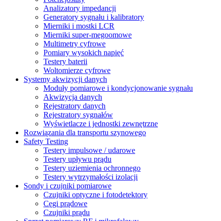
Analizatory impedancji
Generatory sygnału i kalibratory
Mierniki i mostki LCR
Mierniki super-megoomowe
Multimetry cyfrowe
Pomiary wysokich napięć
Testery baterii
Woltomierze cyfrowe
Systemy akwizycji danych
Moduły pomiarowe i kondycjonowanie sygnału
Akwizycja danych
Rejestratory danych
Rejestratory sygnałów
Wyświetlacze i jednostki zewnętrzne
Rozwiązania dla transportu szynowego
Safety Testing
Testery impulsowe / udarowe
Testery upływu prądu
Testery uziemienia ochronnego
Testery wytrzymałości izolacji
Sondy i czujniki pomiarowe
Czujniki optyczne i fotodetektory
Cęgi prądowe
Czujniki prądu