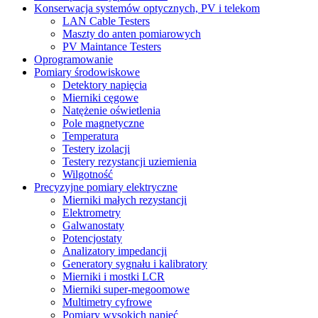
Konserwacja systemów optycznych, PV i telekom
LAN Cable Testers
Maszty do anten pomiarowych
PV Maintance Testers
Oprogramowanie
Pomiary środowiskowe
Detektory napięcia
Mierniki cęgowe
Natężenie oświetlenia
Pole magnetyczne
Temperatura
Testery izolacji
Testery rezystancji uziemienia
Wilgotność
Precyzyjne pomiary elektryczne
Mierniki małych rezystancji
Elektrometry
Galwanostaty
Potencjostaty
Analizatory impedancji
Generatory sygnału i kalibratory
Mierniki i mostki LCR
Mierniki super-megoomowe
Multimetry cyfrowe
Pomiary wysokich napięć