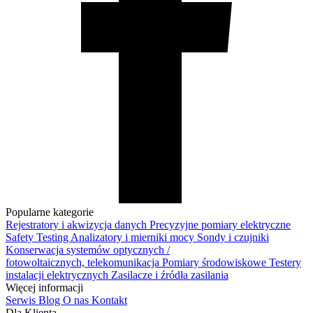
Popularne kategorie
Rejestratory i akwizycja danych
Precyzyjne pomiary elektryczne
Safety Testing
Analizatory i mierniki mocy
Sondy i czujniki
Konserwacja systemów optycznych /
fotowoltaicznych, telekomunikacja
Pomiary środowiskowe
Testery
instalacji elektrycznych
Zasilacze i źródła zasilania
Więcej informacji
Serwis
Blog
O nas
Kontakt
Dla Klienta