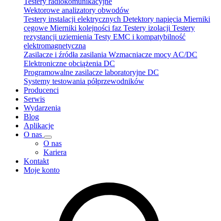
Testery radiokomunikacyjne
Wektorowe analizatory obwodów
Testery instalacji elektrycznych
Detektory napięcia
Mierniki
cęgowe
Mierniki kolejności faz
Testery izolacji
Testery
rezystancji uziemienia
Testy EMC i kompatybilność
elektromagnetyczna
Zasilacze i źródła zasilania
Wzmacniacze mocy AC/DC
Elektroniczne obciążenia DC
Programowalne zasilacze laboratoryjne DC
Systemy testowania półprzewodników
Producenci
Serwis
Wydarzenia
Blog
Aplikacje
O nas
O nas
Kariera
Kontakt
Moje konto