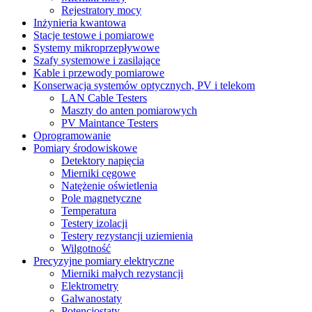
Rejestratory mocy
Inżynieria kwantowa
Stacje testowe i pomiarowe
Systemy mikroprzepływowe
Szafy systemowe i zasilające
Kable i przewody pomiarowe
Konserwacja systemów optycznych, PV i telekom
LAN Cable Testers
Maszty do anten pomiarowych
PV Maintance Testers
Oprogramowanie
Pomiary środowiskowe
Detektory napięcia
Mierniki cęgowe
Natężenie oświetlenia
Pole magnetyczne
Temperatura
Testery izolacji
Testery rezystancji uziemienia
Wilgotność
Precyzyjne pomiary elektryczne
Mierniki małych rezystancji
Elektrometry
Galwanostaty
Potencjostaty