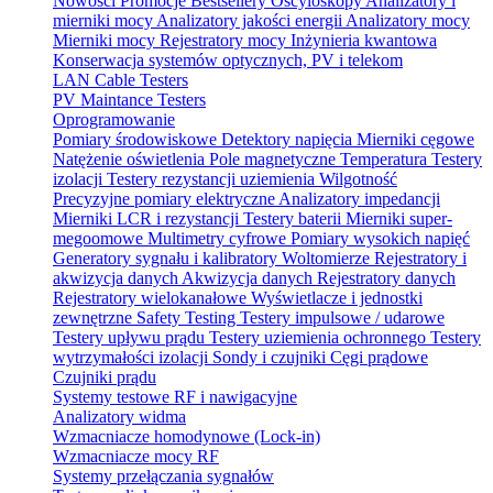
Nowości
Promocje
Bestsellery
Oscyloskopy
Analizatory i
mierniki mocy
Analizatory jakości energii
Analizatory mocy
Mierniki mocy
Rejestratory mocy
Inżynieria kwantowa
Konserwacja systemów optycznych, PV i telekom
LAN Cable Testers
PV Maintance Testers
Oprogramowanie
Pomiary środowiskowe
Detektory napięcia
Mierniki cęgowe
Natężenie oświetlenia
Pole magnetyczne
Temperatura
Testery
izolacji
Testery rezystancji uziemienia
Wilgotność
Precyzyjne pomiary elektryczne
Analizatory impedancji
Mierniki LCR i rezystancji
Testery baterii
Mierniki super-
megoomowe
Multimetry cyfrowe
Pomiary wysokich napięć
Generatory sygnału i kalibratory
Woltomierze
Rejestratory i
akwizycja danych
Akwizycja danych
Rejestratory danych
Rejestratory wielokanałowe
Wyświetlacze i jednostki
zewnętrzne
Safety Testing
Testery impulsowe / udarowe
Testery upływu prądu
Testery uziemienia ochronnego
Testery
wytrzymałości izolacji
Sondy i czujniki
Cęgi prądowe
Czujniki prądu
Systemy testowe RF i nawigacyjne
Analizatory widma
Wzmacniacze homodynowe (Lock‑in)
Wzmacniacze mocy RF
Systemy przełączania sygnałów