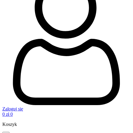
Zaloguj się
0
zł
0
Koszyk