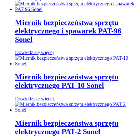
stronie
produkt
od
produktu
ma
3034 zł
wiele
do
wariantów.
3303 zł
Miernik bezpieczeństwa sprzętu
Opcje
elektrycznego i spawarek PAT-96
można
wybrać
Sonel
na
stronie
Dowiedz się więcej
produktu
Miernik bezpieczeństwa sprzętu
elektrycznego PAT-10 Sonel
Dowiedz się więcej
Miernik bezpieczeństwa sprzętu
elektrycznego PAT-2 Sonel