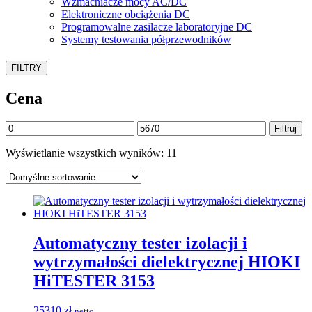
Wzmacniacze mocy AC/DC
Elektroniczne obciążenia DC
Programowalne zasilacze laboratoryjne DC
Systemy testowania półprzewodników
FILTRY
Cena
Cena
Cena
Filtruj
min
max
Wyświetlanie wszystkich wyników: 11
Automatyczny tester izolacji i
wytrzymałości dielektrycznej HIOKI
HiTESTER 3153
25310
zł
netto