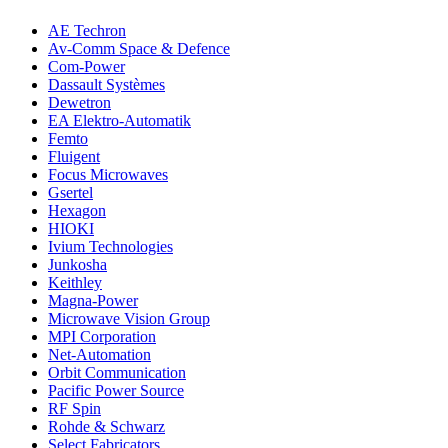
AE Techron
Av-Comm Space & Defence
Com-Power
Dassault Systèmes
Dewetron
EA Elektro-Automatik
Femto
Fluigent
Focus Microwaves
Gsertel
Hexagon
HIOKI
Ivium Technologies
Junkosha
Keithley
Magna-Power
Microwave Vision Group
MPI Corporation
Net-Automation
Orbit Communication
Pacific Power Source
RF Spin
Rohde & Schwarz
Select Fabricators