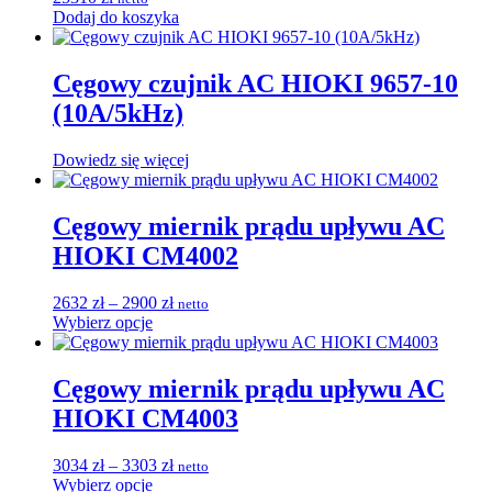
Dodaj do koszyka
Cęgowy czujnik AC HIOKI 9657-10
(10A/5kHz)
Dowiedz się więcej
Cęgowy miernik prądu upływu AC
HIOKI CM4002
Zakres
2632
zł
–
2900
zł
netto
Ten
cen:
Wybierz opcje
produkt
od
ma
2632 zł
wiele
do
Cęgowy miernik prądu upływu AC
wariantów.
2900 zł
HIOKI CM4003
Opcje
można
wybrać
Zakres
3034
zł
–
3303
zł
netto
na
Ten
cen:
Wybierz opcje