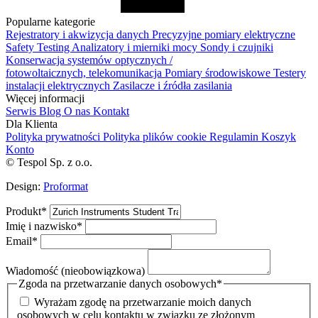
Popularne kategorie
Rejestratory i akwizycja danych
Precyzyjne pomiary elektryczne
Safety Testing
Analizatory i mierniki mocy
Sondy i czujniki
Konserwacja systemów optycznych /
fotowoltaicznych, telekomunikacja
Pomiary środowiskowe
Testery
instalacji elektrycznych
Zasilacze i źródła zasilania
Więcej informacji
Serwis
Blog
O nas
Kontakt
Dla Klienta
Polityka prywatności
Polityka plików cookie
Regulamin
Koszyk
Konto
© Tespol Sp. z o.o.
Design:
Proformat
Produkt
*
Imię i nazwisko
*
Email
*
Wiadomość (nieobowiązkowa)
Zgoda na przetwarzanie danych osobowych
*
Wyrażam zgodę na przetwarzanie moich danych
osobowych w celu kontaktu w związku ze złożonym