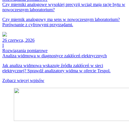
Czy mierniki analogowe wysokiej precyzji wciąż mają racje bytu w
nowoczesnym laboratorium?
Czy miernik analogowy ma sens w nowoczesnym laboratorium?
Porównanie z cyfrowymi przyrządami.
26 czerwca, 2026
I
Rozwiązania pomiarowe
Analiza widmowa w diagnostyce zakłóceń elektrycznych
Jak analiza widmowa wskazuje źródła zakłóceń w sieci
elektrycznej? Sprawdź analizatory widma w ofercie Tespol.
Zobacz więcej wpisów