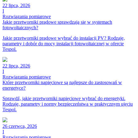
22 lipca, 2026
I
Rozwiązania pomiarowe
Jakie przetworniki prądowe sprawdzają się w systemach
fotowoltaicznych?
Jakie przetworniki prądowe wybrać do instalacji PV? Rodzaje,
parametry i dobór do mocy instalacji fotowoltaicznej w ofercie
Tespol.
22 lipca, 2026
I
Rozwiązania pomiarowe
Które przetworniki napięciowe są najlepsze do zastosowań w
energetyce?
Sprawdź, jakie przetworniki napięciowe wybrać do energetyki.
Rodzaje, parametry i normy bezpieczeństwa w praktycznym ujęciu
Tespol.
26 czerwca, 2026
I
Rozwiązania pomiarowe