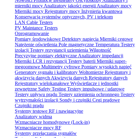
Nowości
Promocje
Bestsellery
Oscyloskopy
Analizatory i
mierniki mocy
Analizatory jakości energii
Analizatory mocy
Mierniki mocy
Rejestratory mocy
Inżynieria kwantowa
Konserwacja systemów optycznych, PV i telekom
LAN Cable Testers
PV Maintance Testers
Oprogramowanie
Pomiary środowiskowe
Detektory napięcia
Mierniki cęgowe
Natężenie oświetlenia
Pole magnetyczne
Temperatura
Testery
izolacji
Testery rezystancji uziemienia
Wilgotność
Precyzyjne pomiary elektryczne
Analizatory impedancji
Mierniki LCR i rezystancji
Testery baterii
Mierniki super-
megoomowe
Multimetry cyfrowe
Pomiary wysokich napięć
Generatory sygnału i kalibratory
Woltomierze
Rejestratory i
akwizycja danych
Akwizycja danych
Rejestratory danych
Rejestratory wielokanałowe
Wyświetlacze i jednostki
zewnętrzne
Safety Testing
Testery impulsowe / udarowe
Testery upływu prądu
Testery uziemienia ochronnego
Testery
wytrzymałości izolacji
Sondy i czujniki
Cęgi prądowe
Czujniki prądu
Systemy testowe RF i nawigacyjne
Analizatory widma
Wzmacniacze homodynowe (Lock‑in)
Wzmacniacze mocy RF
Systemy przełączania sygnałów