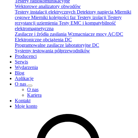
Testery radiokomunikacyjne
Wektorowe analizatory obwodów
Testery instalacji elektrycznych
Detektory napięcia
Mierniki
cęgowe
Mierniki kolejności faz
Testery izolacji
Testery
rezystancji uziemienia
Testy EMC i kompatybilność
elektromagnetyczna
Zasilacze i źródła zasilania
Wzmacniacze mocy AC/DC
Elektroniczne obciążenia DC
Programowalne zasilacze laboratoryjne DC
Systemy testowania półprzewodników
Producenci
Serwis
Wydarzenia
Blog
Aplikacje
O nas
O nas
Kariera
Kontakt
Moje konto