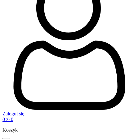
Zaloguj się
0
zł
0
Koszyk