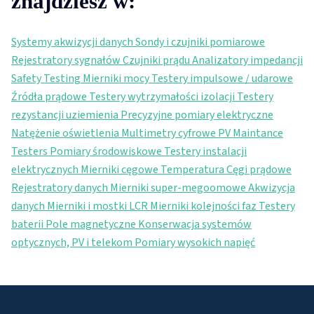
znajdziesz w:
Systemy akwizycji danych
Sondy i czujniki pomiarowe
Rejestratory sygnałów
Czujniki prądu
Analizatory impedancji
Safety Testing
Mierniki mocy
Testery impulsowe / udarowe
Źródła prądowe
Testery wytrzymałości izolacji
Testery
rezystancji uziemienia
Precyzyjne pomiary elektryczne
Natężenie oświetlenia
Multimetry cyfrowe
PV Maintance
Testers
Pomiary środowiskowe
Testery instalacji
elektrycznych
Mierniki cęgowe
Temperatura
Cęgi prądowe
Rejestratory danych
Mierniki super-megoomowe
Akwizycja
danych
Mierniki i mostki LCR
Mierniki kolejności faz
Testery
baterii
Pole magnetyczne
Konserwacja systemów
optycznych, PV i telekom
Pomiary wysokich napięć