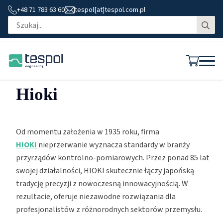
+48 71 783 63 60
tespol[at]tespol.com.pl
Se
for
Hioki
Od momentu założenia w 1935 roku, firma
HIOKI
nieprzerwanie wyznacza standardy w branży
przyrządów kontrolno-pomiarowych. Przez ponad 85 lat
swojej działalności, HIOKI skutecznie łączy japońską
tradycję precyzji z nowoczesną innowacyjnością. W
rezultacie, oferuje niezawodne rozwiązania dla
profesjonalistów z różnorodnych sektorów przemysłu.