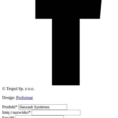
© Tespol Sp. z o.o.
Design:
Proformat
Produkt
*
Imię i nazwisko
*
Email
*