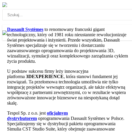
+48 71 783 63 60
tespol[at]tespol.com.pl
Dassault Systèmes
Dassault Systèmes
to renomowany francuski gigant
technologiczny, który od 1981 roku nieustannie rewolucjonizuje
świat projektowania i inżynierii. Przede wszystkim, Dassault
Systèmes specjalizuje się w tworzeniu i dostarczaniu
zaawansowanego oprogramowania do projektowania 3D,
wizualizacji, symulacji oraz kompleksowego zarządzania cyklem
życia produktu.
U podstaw sukcesu firmy leży innowacyjna
platforma
3DEXPERIENCE
, która stanowi fundament jej
rozwiązań. Ta przełomowa technologia umożliwia nie tylko
integrację projektów wewnątrz organizacji, ale także efektywną
współpracę z partnerami zewnętrznymi, co w rezultacie wspiera
zrównoważone innowacje biznesowe na niespotykaną dotąd
skalę.
Tespol Sp. z o.o. jest
oficjalnym
dystrybutorem
oprogramowania Dassault Systèmes w Polsce.
Specjalizujemy się w dystrybucji pakietu oprogramowania
Simulia CST Studio Suite, który obejmuje zaawansowane