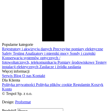
Popularne kategorie
Rejestratory i akwizycja danych
Precyzyjne pomiary elektryczne
Safety Testing
Analizatory i mierniki mocy
Sondy i czujniki
Konserwacja systemów optycznych /
fotowoltaicznych, telekomunikacja
Pomiary środowiskowe
Testery
instalacji elektrycznych
Zasilacze i źródła zasilania
Więcej informacji
Serwis
Blog
O nas
Kontakt
Dla Klienta
Polityka prywatności
Polityka plików cookie
Regulamin
Koszyk
Konto
© Tespol Sp. z o.o.
Design:
Proformat
Produkt
*