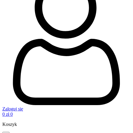
Zaloguj się
0
zł
0
Koszyk