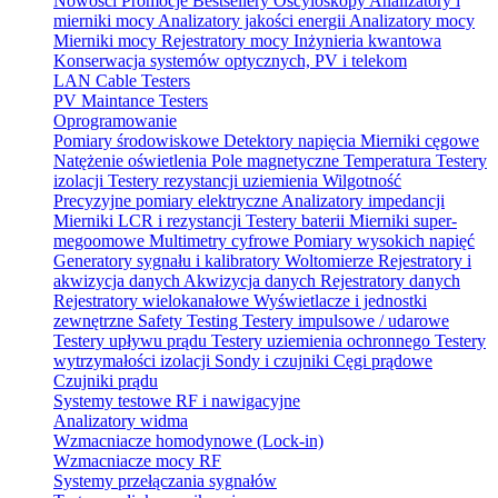
Nowości
Promocje
Bestsellery
Oscyloskopy
Analizatory i
mierniki mocy
Analizatory jakości energii
Analizatory mocy
Mierniki mocy
Rejestratory mocy
Inżynieria kwantowa
Konserwacja systemów optycznych, PV i telekom
LAN Cable Testers
PV Maintance Testers
Oprogramowanie
Pomiary środowiskowe
Detektory napięcia
Mierniki cęgowe
Natężenie oświetlenia
Pole magnetyczne
Temperatura
Testery
izolacji
Testery rezystancji uziemienia
Wilgotność
Precyzyjne pomiary elektryczne
Analizatory impedancji
Mierniki LCR i rezystancji
Testery baterii
Mierniki super-
megoomowe
Multimetry cyfrowe
Pomiary wysokich napięć
Generatory sygnału i kalibratory
Woltomierze
Rejestratory i
akwizycja danych
Akwizycja danych
Rejestratory danych
Rejestratory wielokanałowe
Wyświetlacze i jednostki
zewnętrzne
Safety Testing
Testery impulsowe / udarowe
Testery upływu prądu
Testery uziemienia ochronnego
Testery
wytrzymałości izolacji
Sondy i czujniki
Cęgi prądowe
Czujniki prądu
Systemy testowe RF i nawigacyjne
Analizatory widma
Wzmacniacze homodynowe (Lock‑in)
Wzmacniacze mocy RF
Systemy przełączania sygnałów