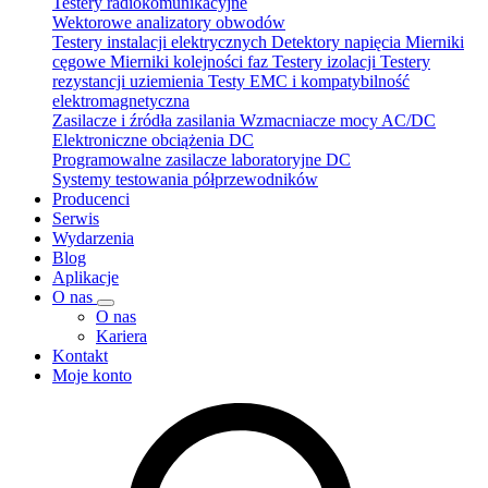
Testery radiokomunikacyjne
Wektorowe analizatory obwodów
Testery instalacji elektrycznych
Detektory napięcia
Mierniki
cęgowe
Mierniki kolejności faz
Testery izolacji
Testery
rezystancji uziemienia
Testy EMC i kompatybilność
elektromagnetyczna
Zasilacze i źródła zasilania
Wzmacniacze mocy AC/DC
Elektroniczne obciążenia DC
Programowalne zasilacze laboratoryjne DC
Systemy testowania półprzewodników
Producenci
Serwis
Wydarzenia
Blog
Aplikacje
O nas
O nas
Kariera
Kontakt
Moje konto