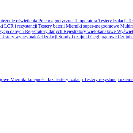
atężenie oświetlenia
Pole magnetyczne
Temperatura
Testery izolacji
Te
ki LCR i rezystancji
Testery baterii
Mierniki super-megoomowe
Multi
ycja danych
Rejestratory danych
Rejestratory wielokanałowe
Wyświetl
o
Testery wytrzymałości izolacji
Sondy i czujniki
Cęgi prądowe
Czujnik
ęgowe
Mierniki kolejności faz
Testery izolacji
Testery rezystancji uziem