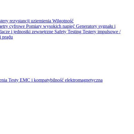
stery rezystancji uziemienia
Wilgotność
metry cyfrowe
Pomiary wysokich napięć
Generatory sygnału i
acze i jednostki zewnętrzne
Safety Testing
Testery impulsowe /
i prądu
ienia
Testy EMC i kompatybilność elektromagnetyczna