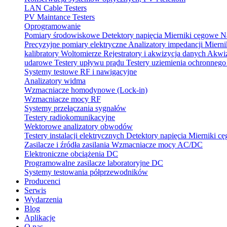
LAN Cable Testers
PV Maintance Testers
Oprogramowanie
Pomiary środowiskowe
Detektory napięcia
Mierniki cęgowe
N
Precyzyjne pomiary elektryczne
Analizatory impedancji
Mierni
kalibratory
Woltomierze
Rejestratory i akwizycja danych
Akwiz
udarowe
Testery upływu prądu
Testery uziemienia ochronneg
Systemy testowe RF i nawigacyjne
Analizatory widma
Wzmacniacze homodynowe (Lock‑in)
Wzmacniacze mocy RF
Systemy przełączania sygnałów
Testery radiokomunikacyjne
Wektorowe analizatory obwodów
Testery instalacji elektrycznych
Detektory napięcia
Mierniki c
Zasilacze i źródła zasilania
Wzmacniacze mocy AC/DC
Elektroniczne obciążenia DC
Programowalne zasilacze laboratoryjne DC
Systemy testowania półprzewodników
Producenci
Serwis
Wydarzenia
Blog
Aplikacje
O nas