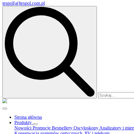
tespol[at]tespol.com.pl
Search
for:
Strona główna
Produkty
Nowości
Promocje
Bestsellery
Oscyloskopy
Analizatory i mie
Konserwacja systemów optycznych, PV i telekom