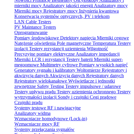
Nowości
Promocje
Bestsellery
Oscyloskopy
Analizatory i
mierniki mocy
Analizatory jakości energii
Analizatory mocy
Mierniki mocy
Rejestratory mocy
Inżynieria kwantowa
Konserwacja systemów optycznych, PV i telekom
LAN Cable Testers
PV Maintance Testers
Oprogramowanie
Pomiary środowiskowe
Detektory napięcia
Mierniki cęgowe
Natężenie oświetlenia
Pole magnetyczne
Temperatura
Testery
izolacji
Testery rezystancji uziemienia
Wilgotność
Precyzyjne pomiary elektryczne
Analizatory impedancji
Mierniki LCR i rezystancji
Testery baterii
Mierniki super-
megoomowe
Multimetry cyfrowe
Pomiary wysokich napięć
Generatory sygnału i kalibratory
Woltomierze
Rejestratory i
akwizycja danych
Akwizycja danych
Rejestratory danych
Rejestratory wielokanałowe
Wyświetlacze i jednostki
zewnętrzne
Safety Testing
Testery impulsowe / udarowe
Testery upływu prądu
Testery uziemienia ochronnego
Testery
wytrzymałości izolacji
Sondy i czujniki
Cęgi prądowe
Czujniki prądu
Systemy testowe RF i nawigacyjne
Analizatory widma
Wzmacniacze homodynowe (Lock‑in)
Wzmacniacze mocy RF
Systemy przełączania sygnałów