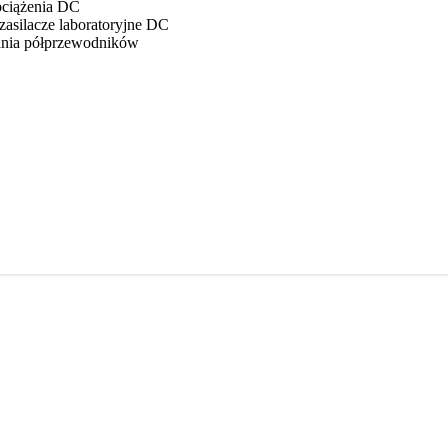
bciążenia DC
asilacze laboratoryjne DC
ania półprzewodników