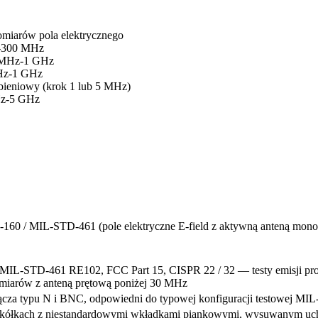
miarów pola elektrycznego
-300 MHz
 MHz-1 GHz
Hz-1 GHz
ieniowy (krok 1 lub 5 MHz)
Hz-5 GHz
60 / MIL-STD-461 (pole elektryczne E-field z aktywną anteną mono
IL-STD-461 RE102, FCC Part 15, CISPR 22 / 32 — testy emisji pr
miarów z anteną prętową poniżej 30 MHz
cza typu N i BNC, odpowiedni do typowej konfiguracji testowej MI
 kółkach z niestandardowymi wkładkami piankowymi, wysuwanym uc