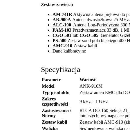
Zestaw zawiera:
AM-741R
Aktywna antena prętowa do po
AB-900A
Antena dwustożkowa 25 MHz
ALC-100
Antena Log-Periodyczna 300
PAM-103
Przedwzmacniacz 33 dB, 1 M
CGO-501
lub
CGO-505
Generator Grzeb
PS-500
Zestaw sond pola bliskiego 400 
AMC-910
Zestaw kabli
Dane kalibracyjne
Specyfikacja
Parametr
Wartość
Model
ANK-910M
Typ produktu
Zestaw anten EMC dla DO-1
Zakres
9 kHz – 1 GHz
częstotliwości
Zastosowania /
RTCA DO-160 Sekcja 21, M
Normy
lotniczych, wymagające po
Zestaw kabli
Zestaw kabli AMC-910 (złą
Walizka
Segmentowana walizka na