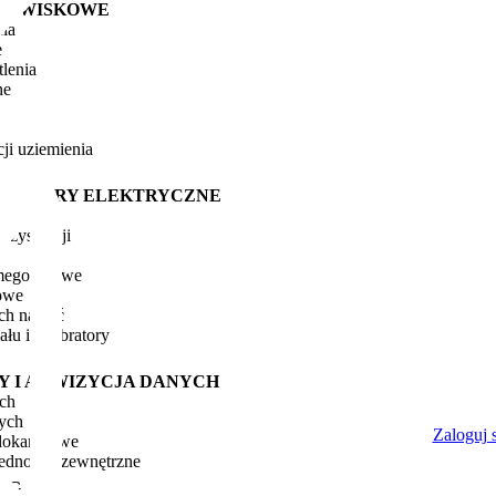
DOWISKOWE
cia
e
lenia
ne
cji uziemienia
POMIARY ELEKTRYCZNE
edancji
ezystancji
-megoomowe
owe
ch napięć
łu i kalibratory
Y I AKWIZYCJA DANYCH
ch
nych
Zaloguj s
elokanałowe
jednostki zewnętrzne
NG