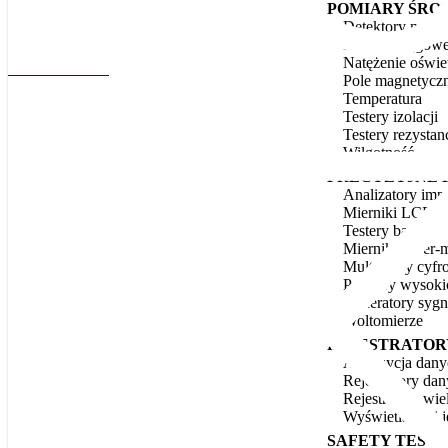
POMIARY ŚRO
Detektory napię
Mierniki cęgow
Natężenie oświet
+48 71 783 63 60
Pole magnetycz
Temperatura
Testery izolacji
Testery rezystan
Wilgotność
PRECYZYJNE 
Analizatory imp
Mierniki LCR i r
Testery baterii
Mierniki super
Multimetry cyfr
Pomiary wysoki
Generatory sygna
Woltomierze
REJESTRATOR
Akwizycja dany
Rejestratory da
Rejestratory wi
Wyświetlacze i 
SAFETY TESTI