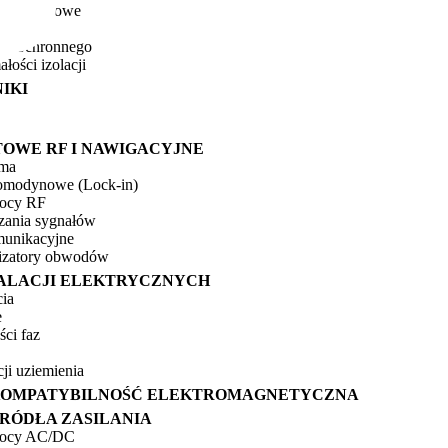
we / udarowe
prądu
nia ochronnego
łości izolacji
IKI
TOWE RF I NAWIGACYJNE
dma
omodynowe (Lock‑in)
ocy RF
zania sygnałów
munikacyjne
izatory obwodów
TALACJI ELEKTRYCZNYCH
cia
e
ści faz
cji uziemienia
 KOMPATYBILNOŚĆ ELEKTROMAGNETYCZNA
ŹRÓDŁA ZASILANIA
mocy AC/DC