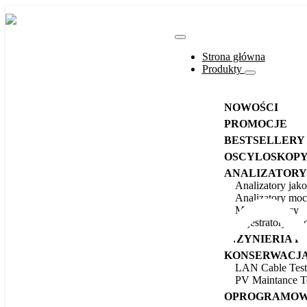
Strona główna
Produkty
NOWOŚCI
PROMOCJE
BESTSELLERY
OSCYLOSKOP
ANALIZATORY 
Analizatory jako
Analizatory mo
Mierniki mocy
Rejestratory mo
INŻYNIERIA 
KONSERWACJA
LAN Cable Test
PV Maintance Te
OPROGRAMOW