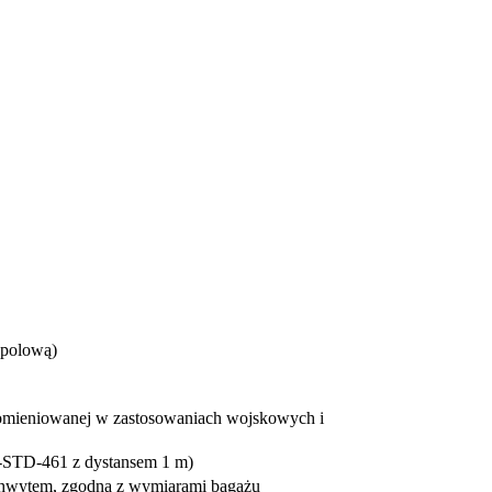
polo­wą)
omieniowanej w zastosowaniach wojskowych i
L-STD-461 z dystansem 1 m)
hwytem, zgodna z wymiarami bagażu