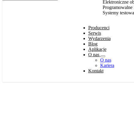
for:
Elektroniczne o
Programowalne z
Systemy testow
Producenci
Serwis
Wydarzenia
Blog
Aplikacje
O nas
O nas
Kariera
Kontakt