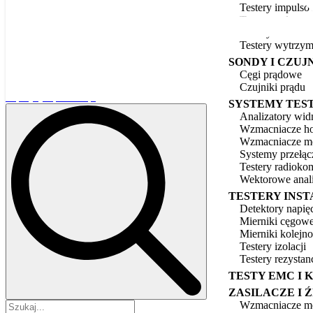
Testery impulso
Testery upływu 
Testery uziemie
Testery wytrzyma
SONDY I CZUJN
Cęgi prądowe
Czujniki prądu
tespol[at]tespol.com.pl
SYSTEMY TES
Analizatory wi
Wzmacniacze h
Wzmacniacze m
Systemy przełąc
Testery radioko
Wektorowe anal
TESTERY INS
Detektory napię
Mierniki cęgow
Mierniki kolejno
Testery izolacji
Testery rezystan
TESTY EMC I
ZASILACZE I 
Search
Wzmacniacze 