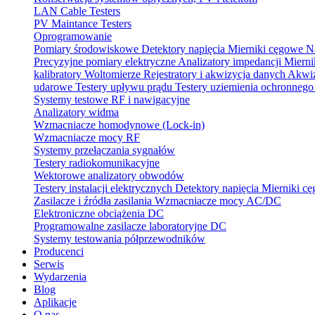
LAN Cable Testers
PV Maintance Testers
Oprogramowanie
Pomiary środowiskowe
Detektory napięcia
Mierniki cęgowe
N
Precyzyjne pomiary elektryczne
Analizatory impedancji
Mierni
kalibratory
Woltomierze
Rejestratory i akwizycja danych
Akwiz
udarowe
Testery upływu prądu
Testery uziemienia ochronneg
Systemy testowe RF i nawigacyjne
Analizatory widma
Wzmacniacze homodynowe (Lock‑in)
Wzmacniacze mocy RF
Systemy przełączania sygnałów
Testery radiokomunikacyjne
Wektorowe analizatory obwodów
Testery instalacji elektrycznych
Detektory napięcia
Mierniki c
Zasilacze i źródła zasilania
Wzmacniacze mocy AC/DC
Elektroniczne obciążenia DC
Programowalne zasilacze laboratoryjne DC
Systemy testowania półprzewodników
Producenci
Serwis
Wydarzenia
Blog
Aplikacje
O nas