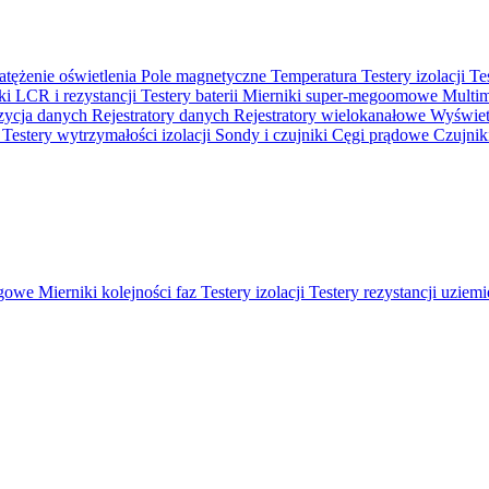
atężenie oświetlenia
Pole magnetyczne
Temperatura
Testery izolacji
Te
ki LCR i rezystancji
Testery baterii
Mierniki super-megoomowe
Multi
ycja danych
Rejestratory danych
Rejestratory wielokanałowe
Wyświetl
o
Testery wytrzymałości izolacji
Sondy i czujniki
Cęgi prądowe
Czujnik
ęgowe
Mierniki kolejności faz
Testery izolacji
Testery rezystancji uziem