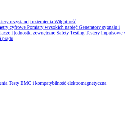
stery rezystancji uziemienia
Wilgotność
metry cyfrowe
Pomiary wysokich napięć
Generatory sygnału i
acze i jednostki zewnętrzne
Safety Testing
Testery impulsowe /
i prądu
ienia
Testy EMC i kompatybilność elektromagnetyczna