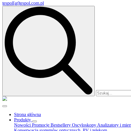
tespol[at]tespol.com.pl
Search
for:
Strona główna
Produkty
Nowości
Promocje
Bestsellery
Oscyloskopy
Analizatory i mie
Konserwacja systemów optycznych, PV i telekom