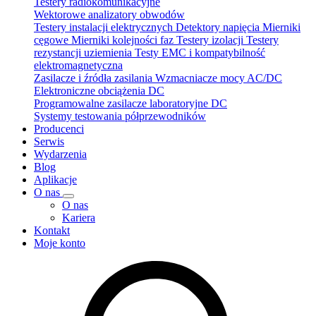
Testery radiokomunikacyjne
Wektorowe analizatory obwodów
Testery instalacji elektrycznych
Detektory napięcia
Mierniki
cęgowe
Mierniki kolejności faz
Testery izolacji
Testery
rezystancji uziemienia
Testy EMC i kompatybilność
elektromagnetyczna
Zasilacze i źródła zasilania
Wzmacniacze mocy AC/DC
Elektroniczne obciążenia DC
Programowalne zasilacze laboratoryjne DC
Systemy testowania półprzewodników
Producenci
Serwis
Wydarzenia
Blog
Aplikacje
O nas
O nas
Kariera
Kontakt
Moje konto