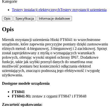
Kategorie
Testery instalacji elektrycznych
Testery rezystancji uziemienia
Opis
Specyfikacja
Informacje dodatkowe
Opis
Miernik rezystancji uziemienia Hioki FT6041 to wszechstronne
urządzenie, które zapewnia precyzyjne pomiary dzięki zastosowaniu
różnych metod: 4-biegunowej, 3-biegunowej i 2-zaciskowej. Sprzęt
został zaprojektowany z myślą o wymagających warunkach
polowych, oferując wysoki stopień ochrony IP67. Dodatkowe
funkcje, takie jak szybki przesył danych do smartfona oraz
możliwość pomiaru bez konieczności odłączania elektrod
uziemiających, znacząco podnoszą jego efektywność i wygodę
użytkowania.
Dostępne modele urządzenia
FT6041
FT6041-91:
zestaw z cęgami FT9847 i FT9848
Zawartość opakowania: