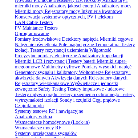
Nowości
Promocje
Bestsellery
Oscyloskopy
Analizatory i
mierniki mocy
Analizatory jakości energii
Analizatory mocy
Mierniki mocy
Rejestratory mocy
Inżynieria kwantowa
Konserwacja systemów optycznych, PV i telekom
LAN Cable Testers
PV Maintance Testers
Oprogramowanie
Pomiary środowiskowe
Detektory napięcia
Mierniki cęgowe
Natężenie oświetlenia
Pole magnetyczne
Temperatura
Testery
izolacji
Testery rezystancji uziemienia
Wilgotność
Precyzyjne pomiary elektryczne
Analizatory impedancji
Mierniki LCR i rezystancji
Testery baterii
Mierniki super-
megoomowe
Multimetry cyfrowe
Pomiary wysokich napięć
Generatory sygnału i kalibratory
Woltomierze
Rejestratory i
akwizycja danych
Akwizycja danych
Rejestratory danych
Rejestratory wielokanałowe
Wyświetlacze i jednostki
zewnętrzne
Safety Testing
Testery impulsowe / udarowe
Testery upływu prądu
Testery uziemienia ochronnego
Testery
wytrzymałości izolacji
Sondy i czujniki
Cęgi prądowe
Czujniki prądu
Systemy testowe RF i nawigacyjne
Analizatory widma
Wzmacniacze homodynowe (Lock‑in)
Wzmacniacze mocy RF
Systemy przełączania sygnałów