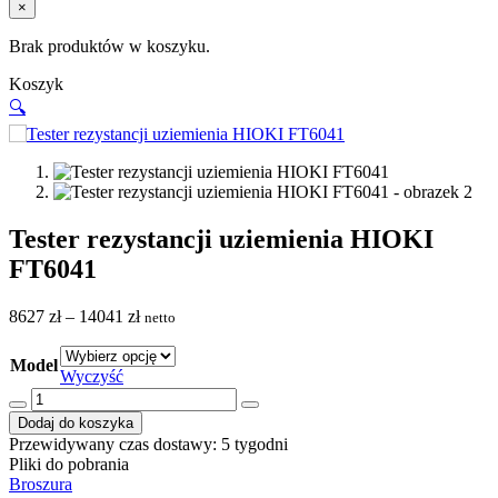
×
Brak produktów w koszyku.
Koszyk
🔍
Tester rezystancji uziemienia HIOKI
FT6041
Zakres
8627
zł
–
14041
zł
netto
cen:
od
Model
8627 zł
Wyczyść
do
ilość
14041 zł
Tester
Dodaj do koszyka
rezystancji
Przewidywany czas dostawy: 5 tygodni
uziemienia
Pliki do pobrania
HIOKI
Broszura
FT6041