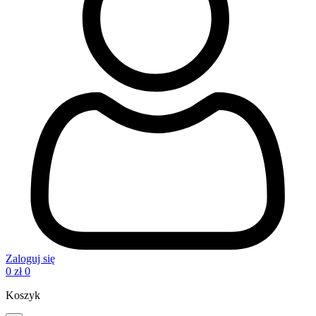
Zaloguj się
0
zł
0
Koszyk