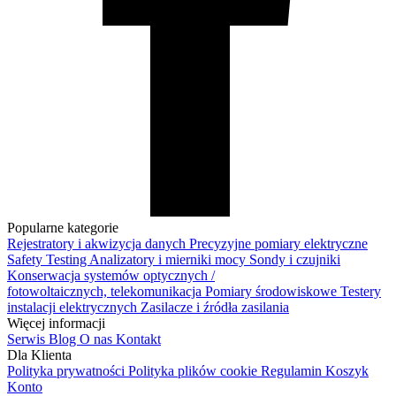
Popularne kategorie
Rejestratory i akwizycja danych
Precyzyjne pomiary elektryczne
Safety Testing
Analizatory i mierniki mocy
Sondy i czujniki
Konserwacja systemów optycznych /
fotowoltaicznych, telekomunikacja
Pomiary środowiskowe
Testery
instalacji elektrycznych
Zasilacze i źródła zasilania
Więcej informacji
Serwis
Blog
O nas
Kontakt
Dla Klienta
Polityka prywatności
Polityka plików cookie
Regulamin
Koszyk
Konto