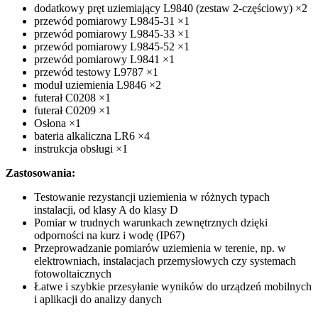
dodatkowy pręt uziemiający L9840 (zestaw 2-częściowy) ×2
przewód pomiarowy L9845-31 ×1
przewód pomiarowy L9845-33 ×1
przewód pomiarowy L9845-52 ×1
przewód pomiarowy L9841 ×1
przewód testowy L9787 ×1
moduł uziemienia L9846 ×2
futerał C0208 ×1
futerał C0209 ×1
Osłona ×1
bateria alkaliczna LR6 ×4
instrukcja obsługi ×1
Zastosowania:
Testowanie rezystancji uziemienia w różnych typach
instalacji, od klasy A do klasy D
Pomiar w trudnych warunkach zewnętrznych dzięki
odporności na kurz i wodę (IP67)
Przeprowadzanie pomiarów uziemienia w terenie, np. w
elektrowniach, instalacjach przemysłowych czy systemach
fotowoltaicznych
Łatwe i szybkie przesyłanie wyników do urządzeń mobilnych
i aplikacji do analizy danych