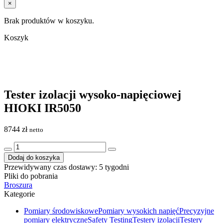
×
Brak produktów w koszyku.
Koszyk
Tester izolacji wysoko-napięciowej
HIOKI IR5050
8744
zł
netto
ilość
Tester
Dodaj do koszyka
izolacji
Przewidywany czas dostawy: 5 tygodni
wysoko-
Pliki do pobrania
napięciowej
Broszura
HIOKI
Kategorie
IR5050
Pomiary środowiskowe
Pomiary wysokich napięć
Precyzyjne
pomiary elektryczne
Safety Testing
Testery izolacji
Testery