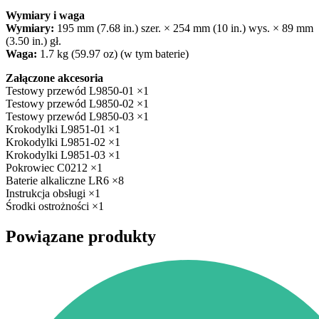
Wymiary i waga
Wymiary:
195 mm (7.68 in.) szer. × 254 mm (10 in.) wys. × 89 mm
(3.50 in.) gł.
Waga:
1.7 kg (59.97 oz) (w tym baterie)
Załączone akcesoria
Testowy przewód L9850-01 ×1
Testowy przewód L9850-02 ×1
Testowy przewód L9850-03 ×1
Krokodylki L9851-01 ×1
Krokodylki L9851-02 ×1
Krokodylki L9851-03 ×1
Pokrowiec C0212 ×1
Baterie alkaliczne LR6 ×8
Instrukcja obsługi ×1
Środki ostrożności ×1
Powiązane produkty