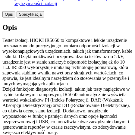
wytrzymałości izolacji
Opis
Specyfikacja
Opis
Tester izolacji HIOKI IR5050 to kompaktowe i lekkie urządzenie
przeznaczone do precyzyjnego pomiaru odporności izolacji w
wysokonapięciowych urządzeniach, takich jak transformatory, kable
i silniki. Dzięki możliwości przeprowadzania testów aż do 5 kV,
urządzenie jest w stanie zmierzyć odporność izolacyjną aż do 10
TΩ. IR5050 wykorzystuje unikalną technologię pomiarową, która
zapewnia stabilne wyniki nawet przy skrajnych wartościach, co
sprawia, że jest idealnym narzędziem do stosowania w przemyśle i
innych wymagających aplikacjach.
Dzięki funkcjom diagnostyki izolacji, takim jak testy napięciowe w
trybie krokowym i rampowym, IR5050 automatycznie wyświetla
wartości wskaźników PI (Indeks Polaryzacji), DAR (Wskaźnik
Absorpcji Dielektrycznej) oraz DD (Rozładowanie Dielektryczne),
co ułatwia ocenę stanu izolacji. Dodatkowo, urządzenie
wyposażono w funkcje pamięci danych oraz opcje łączności
bezprzewodowej i USB, co umożliwia łatwe zarządzanie danymi i
generowanie raportów w czasie rzeczywistym, co zdecydowanie
zwiększa efektywność pracy.