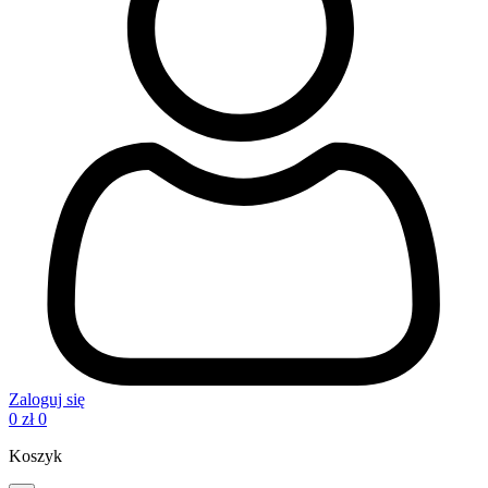
Zaloguj się
0
zł
0
Koszyk