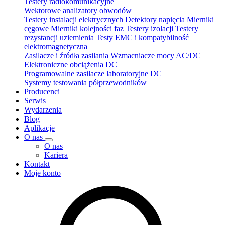
Testery radiokomunikacyjne
Wektorowe analizatory obwodów
Testery instalacji elektrycznych
Detektory napięcia
Mierniki
cęgowe
Mierniki kolejności faz
Testery izolacji
Testery
rezystancji uziemienia
Testy EMC i kompatybilność
elektromagnetyczna
Zasilacze i źródła zasilania
Wzmacniacze mocy AC/DC
Elektroniczne obciążenia DC
Programowalne zasilacze laboratoryjne DC
Systemy testowania półprzewodników
Producenci
Serwis
Wydarzenia
Blog
Aplikacje
O nas
O nas
Kariera
Kontakt
Moje konto