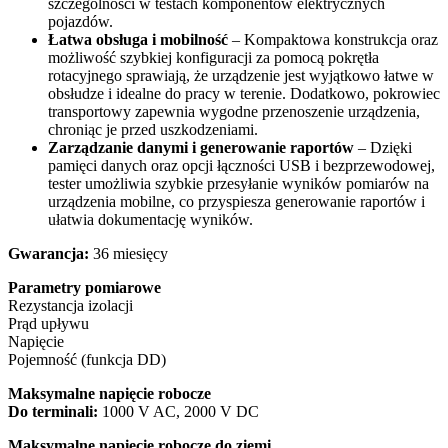
szczególności w testach komponentów elektrycznych
pojazdów.
Łatwa obsługa i mobilność
– Kompaktowa konstrukcja oraz
możliwość szybkiej konfiguracji za pomocą pokrętła
rotacyjnego sprawiają, że urządzenie jest wyjątkowo łatwe w
obsłudze i idealne do pracy w terenie. Dodatkowo, pokrowiec
transportowy zapewnia wygodne przenoszenie urządzenia,
chroniąc je przed uszkodzeniami.
Zarządzanie danymi i generowanie raportów
– Dzięki
pamięci danych oraz opcji łączności USB i bezprzewodowej,
tester umożliwia szybkie przesyłanie wyników pomiarów na
urządzenia mobilne, co przyspiesza generowanie raportów i
ułatwia dokumentację wyników.
Gwarancja:
36 miesięcy
Parametry pomiarowe
Rezystancja izolacji
Prąd upływu
Napięcie
Pojemność (funkcja DD)
Maksymalne napięcie robocze
Do terminali:
1000 V AC, 2000 V DC
Maksymalne napięcie robocze do ziemi