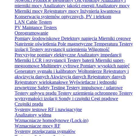
Nowości
Promocje
Bestsellery
Oscyloskopy
Analizatory i
mierniki mocy
Analizatory jakości energii
Analizatory mocy
Mierniki mocy
Rejestratory mocy
Inżynieria kwantowa
Konserwacja systemów optycznych, PV i telekom
LAN Cable Testers
PV Maintance Testers
Oprogramowanie
Pomiary środowiskowe
Detektory napięcia
Mierniki cęgowe
Natężenie oświetlenia
Pole magnetyczne
Temperatura
Testery
izolacji
Testery rezystancji uziemienia
Wilgotność
Precyzyjne pomiary elektryczne
Analizatory impedancji
Mierniki LCR i rezystancji
Testery baterii
Mierniki super-
megoomowe
Multimetry cyfrowe
Pomiary wysokich napięć
Generatory sygnału i kalibratory
Woltomierze
Rejestratory i
akwizycja danych
Akwizycja danych
Rejestratory danych
Rejestratory wielokanałowe
Wyświetlacze i jednostki
zewnętrzne
Safety Testing
Testery impulsowe / udarowe
Testery upływu prądu
Testery uziemienia ochronnego
Testery
wytrzymałości izolacji
Sondy i czujniki
Cęgi prądowe
Czujniki prądu
Systemy testowe RF i nawigacyjne
Analizatory widma
Wzmacniacze homodynowe (Lock‑in)
Wzmacniacze mocy RF
Systemy przełączania sygnałów