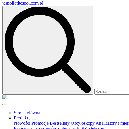
tespol[at]tespol.com.pl
Search
for:
Strona główna
Produkty
Nowości
Promocje
Bestsellery
Oscyloskopy
Analizatory i mie
Konserwacja systemów optycznych, PV i telekom