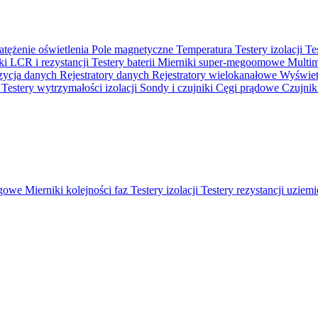
atężenie oświetlenia
Pole magnetyczne
Temperatura
Testery izolacji
Te
ki LCR i rezystancji
Testery baterii
Mierniki super-megoomowe
Multi
ycja danych
Rejestratory danych
Rejestratory wielokanałowe
Wyświetl
o
Testery wytrzymałości izolacji
Sondy i czujniki
Cęgi prądowe
Czujnik
ęgowe
Mierniki kolejności faz
Testery izolacji
Testery rezystancji uziem