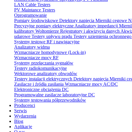
LAN Cable Testers
PV Maintance Testers
Oprogramowanie
Pomiary środowiskowe
Detektory napięcia
Mierniki cęgowe
N
Precyzyjne pomiary elektryczne
Analizatory impedancji
Mierni
kalibratory
Woltomierze
Rejestratory i akwizycja danych
Akwiz
udarowe
Testery upływu prądu
Testery uziemienia ochronneg
Systemy testowe RF i nawigacyjne
Analizatory widma
Wzmacniacze homodynowe (Lock‑in)
Wzmacniacze mocy RF
Systemy przełączania sygnałów
Testery radiokomunikacyjne
Wektorowe analizatory obwodów
Testery instalacji elektrycznych
Detektory napięcia
Mierniki c
Zasilacze i źródła zasilania
Wzmacniacze mocy AC/DC
Elektroniczne obciążenia DC
Programowalne zasilacze laboratoryjne DC
Systemy testowania półprzewodników
Producenci
Serwis
Wydarzenia
Blog
Aplikacje
O nas