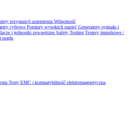
stery rezystancji uziemienia
Wilgotność
metry cyfrowe
Pomiary wysokich napięć
Generatory sygnału i
acze i jednostki zewnętrzne
Safety Testing
Testery impulsowe /
i prądu
ienia
Testy EMC i kompatybilność elektromagnetyczna