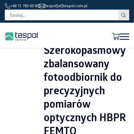
+48 71 783 63 60
tespol[at]tespol.com.pl
Se
for
Szerokopasmowy
zbalansowany
fotoodbiornik do
precyzyjnych
pomiarów
optycznych HBPR
FEMTO