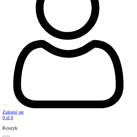
Zaloguj się
0
zł
0
Koszyk