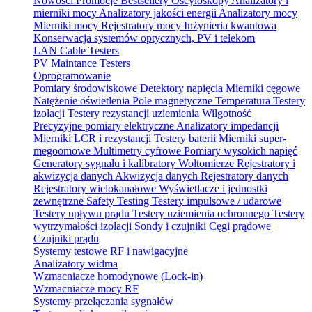
Nowości
Promocje
Bestsellery
Oscyloskopy
Analizatory i
mierniki mocy
Analizatory jakości energii
Analizatory mocy
Mierniki mocy
Rejestratory mocy
Inżynieria kwantowa
Konserwacja systemów optycznych, PV i telekom
LAN Cable Testers
PV Maintance Testers
Oprogramowanie
Pomiary środowiskowe
Detektory napięcia
Mierniki cęgowe
Natężenie oświetlenia
Pole magnetyczne
Temperatura
Testery
izolacji
Testery rezystancji uziemienia
Wilgotność
Precyzyjne pomiary elektryczne
Analizatory impedancji
Mierniki LCR i rezystancji
Testery baterii
Mierniki super-
megoomowe
Multimetry cyfrowe
Pomiary wysokich napięć
Generatory sygnału i kalibratory
Woltomierze
Rejestratory i
akwizycja danych
Akwizycja danych
Rejestratory danych
Rejestratory wielokanałowe
Wyświetlacze i jednostki
zewnętrzne
Safety Testing
Testery impulsowe / udarowe
Testery upływu prądu
Testery uziemienia ochronnego
Testery
wytrzymałości izolacji
Sondy i czujniki
Cęgi prądowe
Czujniki prądu
Systemy testowe RF i nawigacyjne
Analizatory widma
Wzmacniacze homodynowe (Lock‑in)
Wzmacniacze mocy RF
Systemy przełączania sygnałów