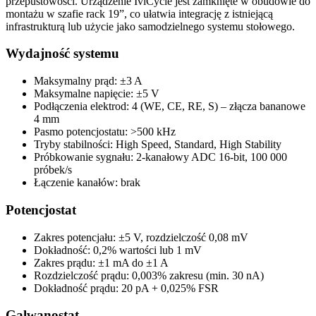
przepustowości. Urządzenie IviCycle jest zamknięte w obudowie do
montażu w szafie rack 19”, co ułatwia integrację z istniejącą
infrastrukturą lub użycie jako samodzielnego systemu stołowego.
Wydajność systemu
Maksymalny prąd: ±3 A
Maksymalne napięcie: ±5 V
Podłączenia elektrod: 4 (WE, CE, RE, S) – złącza bananowe
4 mm
Pasmo potencjostatu: >500 kHz
Tryby stabilności: High Speed, Standard, High Stability
Próbkowanie sygnału: 2-kanałowy ADC 16-bit, 100 000
próbek/s
Łączenie kanałów: brak
Potencjostat
Zakres potencjału: ±5 V, rozdzielczość 0,08 mV
Dokładność: 0,2% wartości lub 1 mV
Zakres prądu: ±1 mA do ±1 A
Rozdzielczość prądu: 0,003% zakresu (min. 30 nA)
Dokładność prądu: 20 pA + 0,025% FSR
Galwanostat