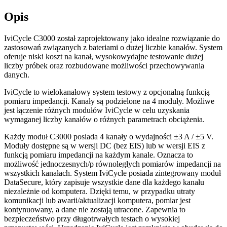
Opis
IviCycle C3000 został zaprojektowany jako idealne rozwiązanie do
zastosowań związanych z bateriami o dużej liczbie kanałów. System
oferuje niski koszt na kanał, wysokowydajne testowanie dużej
liczby próbek oraz rozbudowane możliwości przechowywania
danych.
IviCycle to wielokanałowy system testowy z opcjonalną funkcją
pomiaru impedancji. Kanały są podzielone na 4 moduły. Możliwe
jest łączenie różnych modułów IviCycle w celu uzyskania
wymaganej liczby kanałów o różnych parametrach obciążenia.
Każdy moduł C3000 posiada 4 kanały o wydajności ±3 A / ±5 V.
Moduły dostępne są w wersji DC (bez EIS) lub w wersji EIS z
funkcją pomiaru impedancji na każdym kanale. Oznacza to
możliwość jednoczesnych/p równoległych pomiarów impedancji na
wszystkich kanałach. System IviCycle posiada zintegrowany moduł
DataSecure, który zapisuje wszystkie dane dla każdego kanału
niezależnie od komputera. Dzięki temu, w przypadku utraty
komunikacji lub awarii/aktualizacji komputera, pomiar jest
kontynuowany, a dane nie zostają utracone. Zapewnia to
bezpieczeństwo przy długotrwałych testach o wysokiej