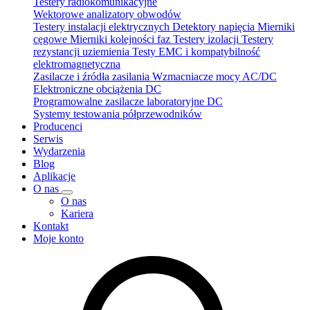
Testery radiokomunikacyjne
Wektorowe analizatory obwodów
Testery instalacji elektrycznych
Detektory napięcia
Mierniki
cęgowe
Mierniki kolejności faz
Testery izolacji
Testery
rezystancji uziemienia
Testy EMC i kompatybilność
elektromagnetyczna
Zasilacze i źródła zasilania
Wzmacniacze mocy AC/DC
Elektroniczne obciążenia DC
Programowalne zasilacze laboratoryjne DC
Systemy testowania półprzewodników
Producenci
Serwis
Wydarzenia
Blog
Aplikacje
O nas
O nas
Kariera
Kontakt
Moje konto