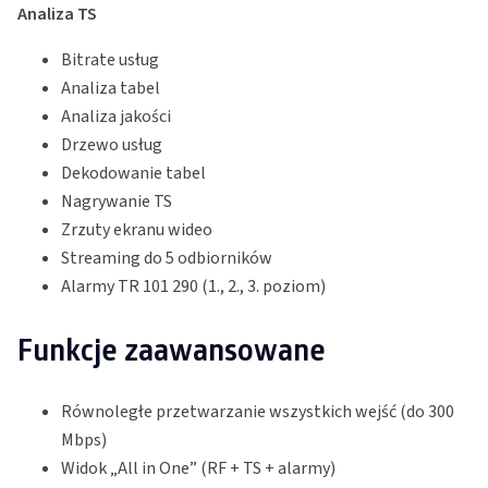
Analiza TS
Bitrate usług
Analiza tabel
Analiza jakości
Drzewo usług
Dekodowanie tabel
Nagrywanie TS
Zrzuty ekranu wideo
Streaming do 5 odbiorników
Alarmy TR 101 290 (1., 2., 3. poziom)
Funkcje zaawansowane
Równoległe przetwarzanie wszystkich wejść (do 300
Mbps)
Widok „All in One” (RF + TS + alarmy)