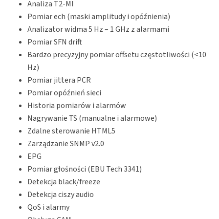
Analiza T2-MI
Pomiar ech (maski amplitudy i opóźnienia)
Analizator widma 5 Hz – 1 GHz z alarmami
Pomiar SFN drift
Bardzo precyzyjny pomiar offsetu częstotliwości (<10
Hz)
Pomiar jittera PCR
Pomiar opóźnień sieci
Historia pomiarów i alarmów
Nagrywanie TS (manualne i alarmowe)
Zdalne sterowanie HTML5
Zarządzanie SNMP v2.0
EPG
Pomiar głośności (EBU Tech 3341)
Detekcja black/freeze
Detekcja ciszy audio
QoS i alarmy