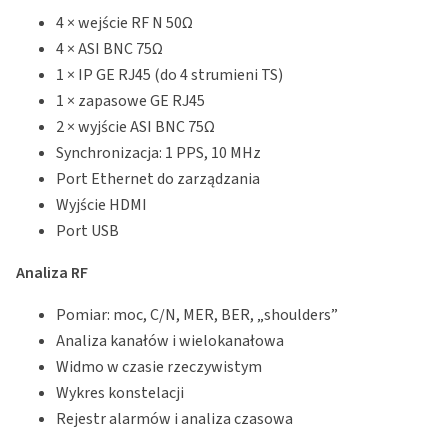
4 × wejście RF N 50Ω
4 × ASI BNC 75Ω
1 × IP GE RJ45 (do 4 strumieni TS)
1 × zapasowe GE RJ45
2 × wyjście ASI BNC 75Ω
Synchronizacja: 1 PPS, 10 MHz
Port Ethernet do zarządzania
Wyjście HDMI
Port USB
Analiza RF
Pomiar: moc, C/N, MER, BER, „shoulders”
Analiza kanałów i wielokanałowa
Widmo w czasie rzeczywistym
Wykres konstelacji
Rejestr alarmów i analiza czasowa