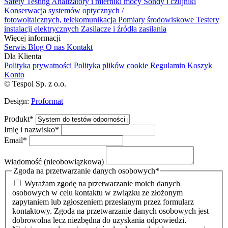
Safety Testing
Analizatory i mierniki mocy
Sondy i czujniki
Konserwacja systemów optycznych /
fotowoltaicznych, telekomunikacja
Pomiary środowiskowe
Testery
instalacji elektrycznych
Zasilacze i źródła zasilania
Więcej informacji
Serwis
Blog
O nas
Kontakt
Dla Klienta
Polityka prywatności
Polityka plików cookie
Regulamin
Koszyk
Konto
© Tespol Sp. z o.o.
Design:
Proformat
Produkt
*
Imię i nazwisko
*
Email
*
Wiadomość (nieobowiązkowa)
Zgoda na przetwarzanie danych osobowych
*
Wyrażam zgodę na przetwarzanie moich danych
osobowych w celu kontaktu w związku ze złożonym
zapytaniem lub zgłoszeniem przesłanym przez formularz
kontaktowy. Zgoda na przetwarzanie danych osobowych jest
dobrowolna lecz niezbędna do uzyskania odpowiedzi.