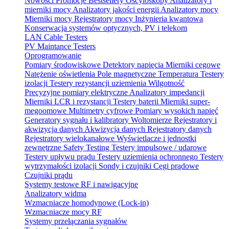
Nowości
Promocje
Bestsellery
Oscyloskopy
Analizatory i
mierniki mocy
Analizatory jakości energii
Analizatory mocy
Mierniki mocy
Rejestratory mocy
Inżynieria kwantowa
Konserwacja systemów optycznych, PV i telekom
LAN Cable Testers
PV Maintance Testers
Oprogramowanie
Pomiary środowiskowe
Detektory napięcia
Mierniki cęgowe
Natężenie oświetlenia
Pole magnetyczne
Temperatura
Testery
izolacji
Testery rezystancji uziemienia
Wilgotność
Precyzyjne pomiary elektryczne
Analizatory impedancji
Mierniki LCR i rezystancji
Testery baterii
Mierniki super-
megoomowe
Multimetry cyfrowe
Pomiary wysokich napięć
Generatory sygnału i kalibratory
Woltomierze
Rejestratory i
akwizycja danych
Akwizycja danych
Rejestratory danych
Rejestratory wielokanałowe
Wyświetlacze i jednostki
zewnętrzne
Safety Testing
Testery impulsowe / udarowe
Testery upływu prądu
Testery uziemienia ochronnego
Testery
wytrzymałości izolacji
Sondy i czujniki
Cęgi prądowe
Czujniki prądu
Systemy testowe RF i nawigacyjne
Analizatory widma
Wzmacniacze homodynowe (Lock‑in)
Wzmacniacze mocy RF
Systemy przełączania sygnałów