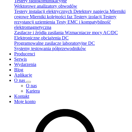
Testery radiokomunikacyjne
Wektorowe analizatory obwodów
Testery instalacji elektrycznych
Detektory napięcia
Mierniki
cęgowe
Mierniki kolejności faz
Testery izolacji
Testery
rezystancji uziemienia
Testy EMC i kompatybilność
elektromagnetyczna
Zasilacze i źródła zasilania
Wzmacniacze mocy AC/DC
Elektroniczne obciążenia DC
Programowalne zasilacze laboratoryjne DC
Systemy testowania półprzewodników
Producenci
Serwis
Wydarzenia
Blog
Aplikacje
O nas
O nas
Kariera
Kontakt
Moje konto