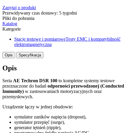
Zapytaj o produkt
Przewidywany czas dostawy: 5 tygodni
Pliki do pobrania
Katalog
Kategorie
Stacje testowe i pomiarowe
Testy EMC i kompatybilność
elektromagnetyczna
Opis
Specyfikacja
Opis
Seria
AE Techron DSR 100
to kompletne systemy testowe
przeznaczone do badań
odporności przewodzonej (Conducted
Immunity)
w zastosowaniach motoryzacyjnych oraz
przemysłowych.
Urządzenie łączy w jednej obudowie:
symulator zaników napięcia (dropout),
symulator przepięć (surge),
generator tętnień (ripple),
programowalne źródło napięcia AC/DC.