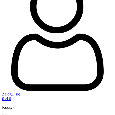
Zaloguj się
0
zł
0
Koszyk