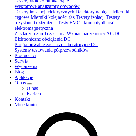
Testery radiokomunikacyjne
Wektorowe analizatory obwodów
Testery instalacji elektrycznych
Detektory napięcia
Mierniki
cęgowe
Mierniki kolejności faz
Testery izolacji
Testery
rezystancji uziemienia
Testy EMC i kompatybilność
elektromagnetyczna
Zasilacze i źródła zasilania
Wzmacniacze mocy AC/DC
Elektroniczne obciążenia DC
Programowalne zasilacze laboratoryjne DC
Systemy testowania półprzewodników
Producenci
Serwis
Wydarzenia
Blog
Aplikacje
O nas
O nas
Kariera
Kontakt
Moje konto