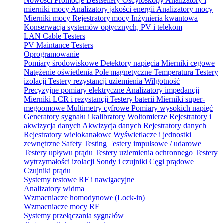
Nowości
Promocje
Bestsellery
Oscyloskopy
Analizatory i
mierniki mocy
Analizatory jakości energii
Analizatory mocy
Mierniki mocy
Rejestratory mocy
Inżynieria kwantowa
Konserwacja systemów optycznych, PV i telekom
LAN Cable Testers
PV Maintance Testers
Oprogramowanie
Pomiary środowiskowe
Detektory napięcia
Mierniki cęgowe
Natężenie oświetlenia
Pole magnetyczne
Temperatura
Testery
izolacji
Testery rezystancji uziemienia
Wilgotność
Precyzyjne pomiary elektryczne
Analizatory impedancji
Mierniki LCR i rezystancji
Testery baterii
Mierniki super-
megoomowe
Multimetry cyfrowe
Pomiary wysokich napięć
Generatory sygnału i kalibratory
Woltomierze
Rejestratory i
akwizycja danych
Akwizycja danych
Rejestratory danych
Rejestratory wielokanałowe
Wyświetlacze i jednostki
zewnętrzne
Safety Testing
Testery impulsowe / udarowe
Testery upływu prądu
Testery uziemienia ochronnego
Testery
wytrzymałości izolacji
Sondy i czujniki
Cęgi prądowe
Czujniki prądu
Systemy testowe RF i nawigacyjne
Analizatory widma
Wzmacniacze homodynowe (Lock‑in)
Wzmacniacze mocy RF
Systemy przełączania sygnałów