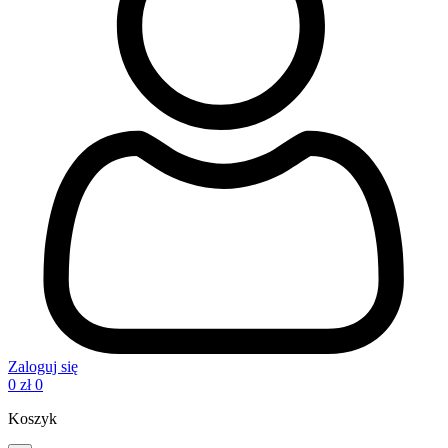
Zaloguj się
0
zł
0
Koszyk