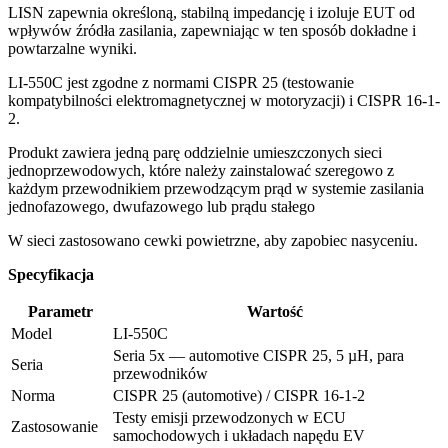
LISN zapewnia określoną, stabilną impedancję i izoluje EUT od
wpływów źródła zasilania, zapewniając w ten sposób dokładne i
powtarzalne wyniki.
LI-550C jest zgodne z normami CISPR 25 (testowanie
kompatybilności elektromagnetycznej w motoryzacji) i CISPR 16-1-
2.
Produkt zawiera jedną parę oddzielnie umieszczonych sieci
jednoprzewodowych, które należy zainstalować szeregowo z
każdym przewodnikiem przewodzącym prąd w systemie zasilania
jednofazowego, dwufazowego lub prądu stałego
W sieci zastosowano cewki powietrzne, aby zapobiec nasyceniu.
Specyfikacja
Parametr
Wartość
Model
LI-550C
Seria 5x — automotive CISPR 25, 5 µH, para
Seria
przewodników
Norma
CISPR 25 (automotive) / CISPR 16-1-2
Testy emisji przewodzonych w ECU
Zastosowanie
samochodowych i układach napędu EV