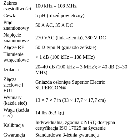
Zakres
100 kHz – 108 MHz
częstotliwości
Cewki
5 µH (rdzeń powietrzny)
Prąd
50 A AC, 35 A DC
znamionowy
Napięcie
270 VAC (linia–ziemia), 380 V DC
znamionowe
Złącze RF
50 Ω typu N (gniazdo żeńskie)
Tłumienie
< 1 dB (100 kHz – 108 MHz)
wtrąceniowe
20–40 dB (100 kHz – 3 MHz); > 40 dB (3–30
Izolacja
MHz)
Złącza
Gniazda osłonięte Superior Electric
sieciowe i
SUPERCON®
EUT
Wymiary
13 × 7 × 7 in (33 × 17,7 × 17,7 cm)
(każda sieć)
Waga (każda
14 lbs (6,3 kg)
sieć)
Indywidualna, zgodna z NIST; dostępna
Kalibracja
certyfikacja ISO 17025 na życzenie
Gwarancja
Standardowa 3-letnia gwarancja