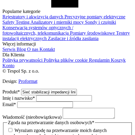
Popularne kategorie
Rejestratory i akwizycja danych
Precyzyjne pomiary elektryczne
Safety Testing
Analizatory i mierniki mocy
Sondy i czujniki
Konserwacja systemów optycznych /
fotowoltaicznych, telekomunikacja
Pomiary środowiskowe
Testery
instalacji elektrycznych
Zasilacze i źródła zasilania
Więcej informacji
Serwis
Blog
O nas
Kontakt
Dla Klienta
Polityka prywatności
Polityka plików cookie
Regulamin
Koszyk
Konto
© Tespol Sp. z o.o.
Design:
Proformat
Produkt
*
Imię i nazwisko
*
Email
*
Wiadomość (nieobowiązkowa)
Zgoda na przetwarzanie danych osobowych
*
Wyrażam zgodę na przetwarzanie moich danych