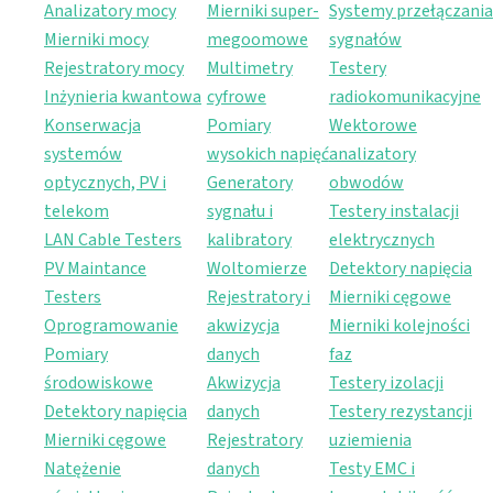
Analizatory mocy
Mierniki super-
Systemy przełączania
Mierniki mocy
megoomowe
sygnałów
Rejestratory mocy
Multimetry
Testery
Inżynieria kwantowa
cyfrowe
radiokomunikacyjne
Konserwacja
Pomiary
Wektorowe
systemów
wysokich napięć
analizatory
optycznych, PV i
Generatory
obwodów
telekom
sygnału i
Testery instalacji
LAN Cable Testers
kalibratory
elektrycznych
PV Maintance
Woltomierze
Detektory napięcia
Testers
Rejestratory i
Mierniki cęgowe
Oprogramowanie
akwizycja
Mierniki kolejności
Pomiary
danych
faz
środowiskowe
Akwizycja
Testery izolacji
Detektory napięcia
danych
Testery rezystancji
Mierniki cęgowe
Rejestratory
uziemienia
Natężenie
danych
Testy EMC i