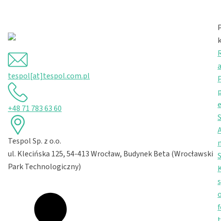
R
tespol[at]tespol.com.pl
+48 71 783 63 60
A
Tespol Sp. z o.o.
ul. Klecińska 125, 54-413 Wrocław, Budynek Beta (Wrocławski
S
Park Technologiczny)