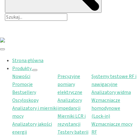
Strona główna
Produkty
Nowości
Precyzyjne
Systemy testowe RF i
Promocje
pomiary
nawigacyjne
Bestsellery
elektryczne
Analizatory widma
Oscyloskopy
Analizatory
Wzmacniacze
Analizatory i mierniki
impedancji
homodynowe
mocy
Mierniki LCR i
(Lock‑in)
Analizatory jakości
rezystancji
Wzmacniacze mocy
energii
Testery baterii
RF