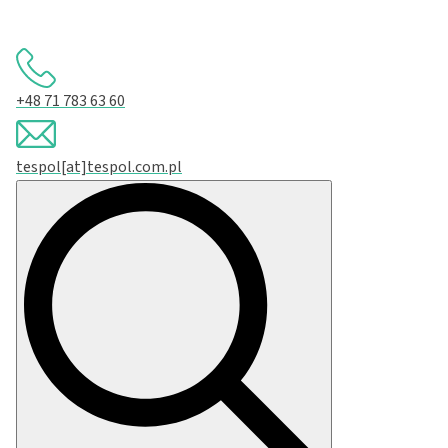
+48 71 783 63 60
tespol[at]tespol.com.pl
Search
for: