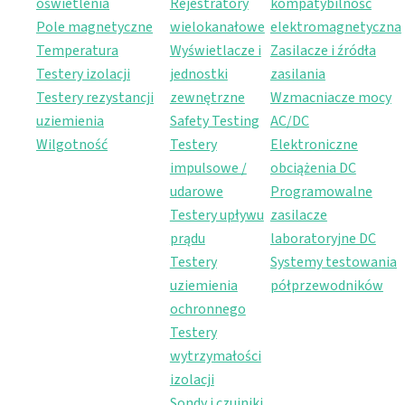
oświetlenia
Rejestratory
kompatybilność
Pole magnetyczne
wielokanałowe
elektromagnetyczna
Temperatura
Wyświetlacze i
Zasilacze i źródła
Testery izolacji
jednostki
zasilania
Testery rezystancji
zewnętrzne
Wzmacniacze mocy
uziemienia
Safety Testing
AC/DC
Wilgotność
Testery
Elektroniczne
impulsowe /
obciążenia DC
udarowe
Programowalne
Testery upływu
zasilacze
prądu
laboratoryjne DC
Testery
Systemy testowania
uziemienia
półprzewodników
ochronnego
Testery
wytrzymałości
izolacji
Sondy i czujniki