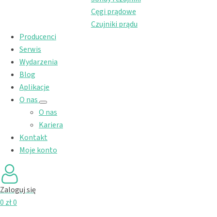
Cęgi prądowe
Czujniki prądu
Producenci
Serwis
Wydarzenia
Blog
Aplikacje
O nas
O nas
Kariera
Kontakt
Moje konto
Zaloguj się
0
zł
0