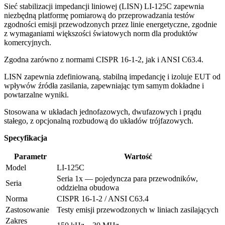
Sieć stabilizacji impedancji liniowej (LISN) LI-125C zapewnia
niezbędną platformę pomiarową do przeprowadzania testów
zgodności emisji przewodzonych przez linie energetyczne, zgodnie
z wymaganiami większości światowych norm dla produktów
komercyjnych.
Zgodna zarówno z normami CISPR 16-1-2, jak i ANSI C63.4.
LISN zapewnia zdefiniowaną, stabilną impedancję i izoluje EUT od
wpływów źródła zasilania, zapewniając tym samym dokładne i
powtarzalne wyniki.
Stosowana w układach jednofazowych, dwufazowych i prądu
stałego, z opcjonalną rozbudową do układów trójfazowych.
Specyfikacja
Parametr
Wartość
Model
LI-125C
Seria 1x — pojedyncza para przewodników,
Seria
oddzielna obudowa
Norma
CISPR 16-1-2 / ANSI C63.4
Zastosowanie
Testy emisji przewodzonych w liniach zasilających
Zakres