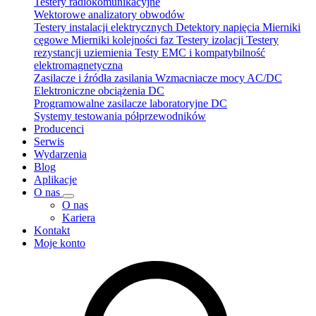
Testery radiokomunikacyjne
Wektorowe analizatory obwodów
Testery instalacji elektrycznych
Detektory napięcia
Mierniki
cęgowe
Mierniki kolejności faz
Testery izolacji
Testery
rezystancji uziemienia
Testy EMC i kompatybilność
elektromagnetyczna
Zasilacze i źródła zasilania
Wzmacniacze mocy AC/DC
Elektroniczne obciążenia DC
Programowalne zasilacze laboratoryjne DC
Systemy testowania półprzewodników
Producenci
Serwis
Wydarzenia
Blog
Aplikacje
O nas
O nas
Kariera
Kontakt
Moje konto