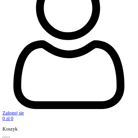
Zaloguj się
0
zł
0
Koszyk