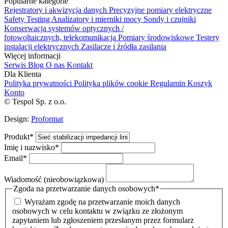
Popularne kategorie
Rejestratory i akwizycja danych
Precyzyjne pomiary elektryczne
Safety Testing
Analizatory i mierniki mocy
Sondy i czujniki
Konserwacja systemów optycznych /
fotowoltaicznych, telekomunikacja
Pomiary środowiskowe
Testery
instalacji elektrycznych
Zasilacze i źródła zasilania
Więcej informacji
Serwis
Blog
O nas
Kontakt
Dla Klienta
Polityka prywatności
Polityka plików cookie
Regulamin
Koszyk
Konto
© Tespol Sp. z o.o.
Design:
Proformat
Produkt
*
Imię i nazwisko
*
Email
*
Wiadomość (nieobowiązkowa)
Zgoda na przetwarzanie danych osobowych
*
Wyrażam zgodę na przetwarzanie moich danych
osobowych w celu kontaktu w związku ze złożonym
zapytaniem lub zgłoszeniem przesłanym przez formularz