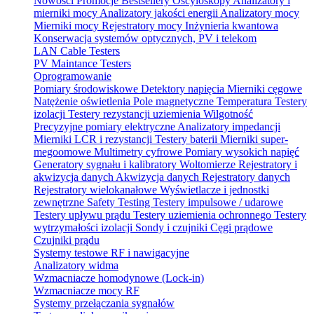
Nowości
Promocje
Bestsellery
Oscyloskopy
Analizatory i
mierniki mocy
Analizatory jakości energii
Analizatory mocy
Mierniki mocy
Rejestratory mocy
Inżynieria kwantowa
Konserwacja systemów optycznych, PV i telekom
LAN Cable Testers
PV Maintance Testers
Oprogramowanie
Pomiary środowiskowe
Detektory napięcia
Mierniki cęgowe
Natężenie oświetlenia
Pole magnetyczne
Temperatura
Testery
izolacji
Testery rezystancji uziemienia
Wilgotność
Precyzyjne pomiary elektryczne
Analizatory impedancji
Mierniki LCR i rezystancji
Testery baterii
Mierniki super-
megoomowe
Multimetry cyfrowe
Pomiary wysokich napięć
Generatory sygnału i kalibratory
Woltomierze
Rejestratory i
akwizycja danych
Akwizycja danych
Rejestratory danych
Rejestratory wielokanałowe
Wyświetlacze i jednostki
zewnętrzne
Safety Testing
Testery impulsowe / udarowe
Testery upływu prądu
Testery uziemienia ochronnego
Testery
wytrzymałości izolacji
Sondy i czujniki
Cęgi prądowe
Czujniki prądu
Systemy testowe RF i nawigacyjne
Analizatory widma
Wzmacniacze homodynowe (Lock‑in)
Wzmacniacze mocy RF
Systemy przełączania sygnałów