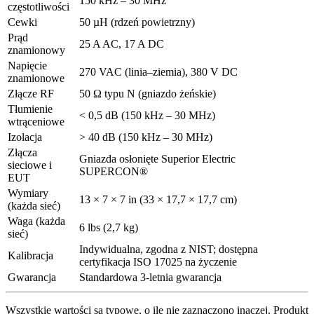
150 kHz – 30 MHz
częstotliwości
Cewki
50 µH (rdzeń powietrzny)
Prąd
25 A AC, 17 A DC
znamionowy
Napięcie
270 VAC (linia–ziemia), 380 V DC
znamionowe
Złącze RF
50 Ω typu N (gniazdo żeńskie)
Tłumienie
< 0,5 dB (150 kHz – 30 MHz)
wtrąceniowe
Izolacja
> 40 dB (150 kHz – 30 MHz)
Złącza
Gniazda osłonięte Superior Electric
sieciowe i
SUPERCON®
EUT
Wymiary
13 × 7 × 7 in (33 × 17,7 × 17,7 cm)
(każda sieć)
Waga (każda
6 lbs (2,7 kg)
sieć)
Indywidualna, zgodna z NIST; dostępna
Kalibracja
certyfikacja ISO 17025 na życzenie
Gwarancja
Standardowa 3-letnia gwarancja
Wszystkie wartości są typowe, o ile nie zaznaczono inaczej. Produkt