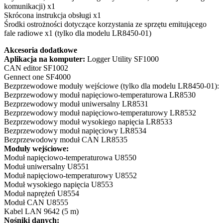
komunikacji) x1
Skrócona instrukcja obsługi x1
Środki ostrożności dotyczące korzystania ze sprzętu emitującego
fale radiowe x1 (tylko dla modelu LR8450-01)
Akcesoria dodatkowe
Aplikacja na komputer:
Logger Utility SF1000
CAN editor SF1002
Gennect one SF4000
Bezprzewodowe moduły wejściowe (tylko dla modelu LR8450-01):
Bezprzewodowy moduł napięciowo-temperaturowa LR8530
Bezprzewodowy moduł uniwersalny LR8531
Bezprzewodowy moduł napięciowo-temperaturowy LR8532
Bezprzewodowy moduł wysokiego napięcia LR8533
Bezprzewodowy moduł napięciowy LR8534
Bezprzewodowy moduł CAN LR8535
Moduły wejściowe:
Moduł napięciowo-temperaturowa U8550
Moduł uniwersalny U8551
Moduł napięciowo-temperaturowy U8552
Moduł wysokiego napięcia U8553
Moduł naprężeń U8554
Moduł CAN U8555
Kabel LAN 9642 (5 m)
Nośniki danych: