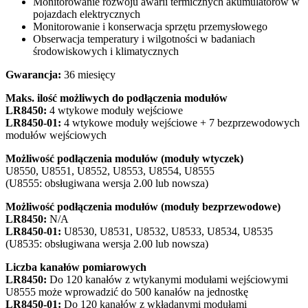
Monitorowanie rozwoju awarii termicznych akumulatorów w
pojazdach elektrycznych
Monitorowanie i konserwacja sprzętu przemysłowego
Obserwacja temperatury i wilgotności w badaniach
środowiskowych i klimatycznych
Gwarancja:
36 miesięcy
Maks. ilość możliwych do podłączenia modułów
LR8450:
4 wtykowe moduły wejściowe
LR8450-01:
4 wtykowe moduły wejściowe + 7 bezprzewodowych
modułów wejściowych
Możliwość podłączenia modułów (moduły wtyczek)
U8550, U8551, U8552, U8553, U8554, U8555
(U8555: obsługiwana wersja 2.00 lub nowsza)
Możliwość podłączenia modułów (moduły bezprzewodowe)
LR8450:
N/A
LR8450-01:
U8530, U8531, U8532, U8533, U8534, U8535
(U8535: obsługiwana wersja 2.00 lub nowsza)
Liczba kanałów pomiarowych
LR8450:
Do 120 kanałów z wtykanymi modułami wejściowymi
U8555 może wprowadzić do 500 kanałów na jednostkę
LR8450-01:
Do 120 kanałów z wkładanymi modułami