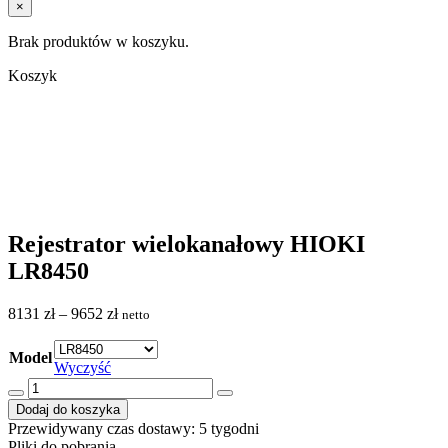
×
Brak produktów w koszyku.
Koszyk
Rejestrator wielokanałowy HIOKI
LR8450
Zakres
8131
zł
–
9652
zł
netto
cen:
od
Model
8131 zł
Wyczyść
do
ilość
9652 zł
Rejestrator
Dodaj do koszyka
wielokanałowy
Przewidywany czas dostawy: 5 tygodni
HIOKI
Pliki do pobrania