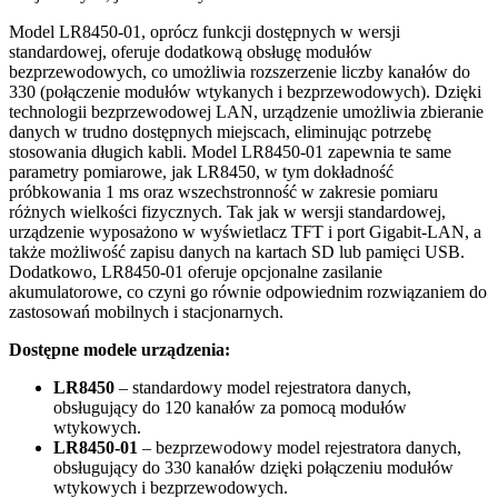
Model LR8450-01, oprócz funkcji dostępnych w wersji
standardowej, oferuje dodatkową obsługę modułów
bezprzewodowych, co umożliwia rozszerzenie liczby kanałów do
330 (połączenie modułów wtykanych i bezprzewodowych). Dzięki
technologii bezprzewodowej LAN, urządzenie umożliwia zbieranie
danych w trudno dostępnych miejscach, eliminując potrzebę
stosowania długich kabli. Model LR8450-01 zapewnia te same
parametry pomiarowe, jak LR8450, w tym dokładność
próbkowania 1 ms oraz wszechstronność w zakresie pomiaru
różnych wielkości fizycznych. Tak jak w wersji standardowej,
urządzenie wyposażono w wyświetlacz TFT i port Gigabit-LAN, a
także możliwość zapisu danych na kartach SD lub pamięci USB.
Dodatkowo, LR8450-01 oferuje opcjonalne zasilanie
akumulatorowe, co czyni go równie odpowiednim rozwiązaniem do
zastosowań mobilnych i stacjonarnych.
Dostępne modele urządzenia:
LR8450
– standardowy model rejestratora danych,
obsługujący do 120 kanałów za pomocą modułów
wtykowych.
LR8450-01
– bezprzewodowy model rejestratora danych,
obsługujący do 330 kanałów dzięki połączeniu modułów
wtykowych i bezprzewodowych.