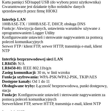
Karta pamięci SD/napęd USB (do wyboru przez użytkownika)
Gwarantowane jest działanie tylko nośników danych
sprzedawanych przez firmę HIOKI
Interfejs LAN
100BASE-TX / 1000BASE-T, DHCP, obsługa DNS
Funkcje: Akwizycja danych, ustawienia warunków używane z
oprogramowaniem Logger Utility
Konfigurowanie ustawień i sterowanie nagrywaniem za pomocą
poleceń komunikacyjnych
Serwer FTP / klient FTP, serwer HTTP, transmisja e-mail, klient
NTP
Interfejs bezprzewodowej sieci LAN
LR8450:
N/A
LR8450-01:
IEEE 802.11b/g/n
Zasięg komunikacji:
30 m, w linii wzroku
Funkcja szyfrowania:
WPA-PSK/WPA2-PSK, TKIP/AES
Dostępne kanały:
Od 1 do 11
Obsługiwane tryby:
Łączność bezprzewodowa, punkt dostępowy,
stacja
Funkcje:
Konfigurowanie ustawień i sterowanie nagrywaniem za
pomocą poleceń komunikacyjnych
Serwer/klient FTP, serwer HTTP, transmisja e-mail, klient NTP