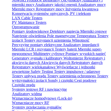
Nowości
Promocje
Bestsellery
Oscyloskopy
Analizatory i
mierniki mocy
Analizatory jakości energii
Analizatory mocy
Mierniki mocy
Rejestratory mocy
Inżynieria kwantowa
Konserwacja systemów optycznych, PV i telekom
LAN Cable Testers
PV Maintance Testers
Oprogramowanie
Pomiary środowiskowe
Detektory napięcia
Mierniki cęgowe
Natężenie oświetlenia
Pole magnetyczne
Temperatura
Testery
izolacji
Testery rezystancji uziemienia
Wilgotność
Precyzyjne pomiary elektryczne
Analizatory impedancji
Mierniki LCR i rezystancji
Testery baterii
Mierniki super-
megoomowe
Multimetry cyfrowe
Pomiary wysokich napięć
Generatory sygnału i kalibratory
Woltomierze
Rejestratory i
akwizycja danych
Akwizycja danych
Rejestratory danych
Rejestratory wielokanałowe
Wyświetlacze i jednostki
zewnętrzne
Safety Testing
Testery impulsowe / udarowe
Testery upływu prądu
Testery uziemienia ochronnego
Testery
wytrzymałości izolacji
Sondy i czujniki
Cęgi prądowe
Czujniki prądu
Systemy testowe RF i nawigacyjne
Analizatory widma
Wzmacniacze homodynowe (Lock‑in)
Wzmacniacze mocy RF
Systemy przełączania sygnałów