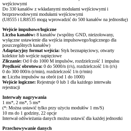
wejściowymi
Do 330 kanałów z wkładanymi modułami wejściowymi i
bezprzewodowymi modułami wejściowymi
(U8555 i LR8535 mogą wprowadzić do 500 kanałów na jednostkę)
Wejście impulsowe/logiczne
Liczba kanałów:
8 kanałów (wspólny GND, nieizolowany,
wyłączne ustawienie dla wejścia impulsowego/logicznego dla
poszczególnych kanałów)
Adaptacyjny format wejścia:
Styk beznapięciowy, otwarty
kolektor lub wejście napięciowe
Zliczanie:
Od 0 do 1000 M impulsów, rozdzielczość 1 impulsu
Prędkość obrotowa:
0 do 5000/n (r/s), rozdzielczość 1/n (r/s)
0 do 300 000/n (r/min), rozdzielczość 1/n (r/min)
n:
Liczba impulsów na obrót (od 1 do 1000)
Wejście logiczne:
Rejestruje 0 lub 1 dla każdego interwału
rejestracji
Interwały nagrywania
1 ms*, 2 ms*, 5 ms*
(*: Można ustawić tylko przy użyciu modułów 1 ms/S)
10 ms do 1 godziny, 22 opcje
Interwał odświeżania danych można ustawić dla każdej jednostki
Przechowywanie danych