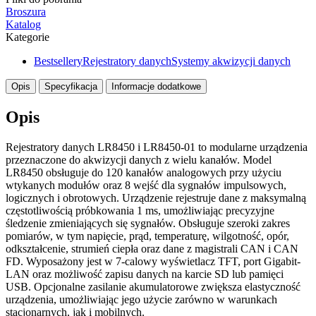
LR8450
Broszura
Katalog
Kategorie
Bestsellery
Rejestratory danych
Systemy akwizycji danych
Opis
Specyfikacja
Informacje dodatkowe
Opis
Rejestratory danych LR8450 i LR8450-01 to modularne urządzenia
przeznaczone do akwizycji danych z wielu kanałów. Model
LR8450 obsługuje do 120 kanałów analogowych przy użyciu
wtykanych modułów oraz 8 wejść dla sygnałów impulsowych,
logicznych i obrotowych. Urządzenie rejestruje dane z maksymalną
częstotliwością próbkowania 1 ms, umożliwiając precyzyjne
śledzenie zmieniających się sygnałów. Obsługuje szeroki zakres
pomiarów, w tym napięcie, prąd, temperaturę, wilgotność, opór,
odkształcenie, strumień ciepła oraz dane z magistrali CAN i CAN
FD. Wyposażony jest w 7-calowy wyświetlacz TFT, port Gigabit-
LAN oraz możliwość zapisu danych na karcie SD lub pamięci
USB. Opcjonalne zasilanie akumulatorowe zwiększa elastyczność
urządzenia, umożliwiając jego użycie zarówno w warunkach
stacjonarnych, jak i mobilnych.