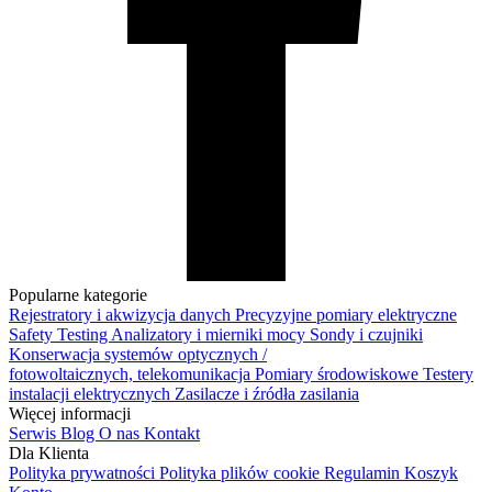
Popularne kategorie
Rejestratory i akwizycja danych
Precyzyjne pomiary elektryczne
Safety Testing
Analizatory i mierniki mocy
Sondy i czujniki
Konserwacja systemów optycznych /
fotowoltaicznych, telekomunikacja
Pomiary środowiskowe
Testery
instalacji elektrycznych
Zasilacze i źródła zasilania
Więcej informacji
Serwis
Blog
O nas
Kontakt
Dla Klienta
Polityka prywatności
Polityka plików cookie
Regulamin
Koszyk