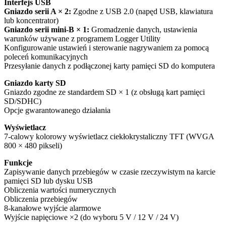
Interfejs USB
Gniazdo serii A × 2:
Zgodne z USB 2.0 (napęd USB, klawiatura
lub koncentrator)
Gniazdo serii mini-B × 1:
Gromadzenie danych, ustawienia
warunków używane z programem Logger Utility
Konfigurowanie ustawień i sterowanie nagrywaniem za pomocą
poleceń komunikacyjnych
Przesyłanie danych z podłączonej karty pamięci SD do komputera
Gniazdo karty SD
Gniazdo zgodne ze standardem SD × 1 (z obsługą kart pamięci
SD/SDHC)
Opcje gwarantowanego działania
Wyświetlacz
7-calowy kolorowy wyświetlacz ciekłokrystaliczny TFT (WVGA
800 × 480 pikseli)
Funkcje
Zapisywanie danych przebiegów w czasie rzeczywistym na karcie
pamięci SD lub dysku USB
Obliczenia wartości numerycznych
Obliczenia przebiegów
8-kanałowe wyjście alarmowe
Wyjście napięciowe ×2 (do wyboru 5 V / 12 V / 24 V)