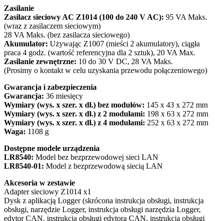
Zasilanie
Zasilacz sieciowy AC Z1014 (100 do 240 V AC):
95 VA Maks.
(wraz z zasilaczem sieciowym)
28 VA Maks. (bez zasilacza sieciowego)
Akumulator:
Używając Z1007 (mieści 2 akumulatory), ciągła
praca 4 godz. (wartość referencyjna dla 2 sztuk), 20 VA Max.
Zasilanie zewnętrzne:
10 do 30 V DC, 28 VA Maks.
(Prosimy o kontakt w celu uzyskania przewodu połączeniowego)
Gwarancja i zabezpieczenia
Gwarancja:
36 miesięcy
Wymiary (wys. x szer. x dł.) bez modułów:
145 x 43 x 272 mm
Wymiary (wys. x szer. x dł.) z 2 modułami:
198 x 63 x 272 mm
Wymiary (wys. x szer. x dł.) z 4 modułami:
252 x 63 x 272 mm
Waga:
1108 g
Dostępne modele urządzenia
LR8540:
Model bez bezprzewodowej sieci LAN
LR8540-01:
Model z bezprzewodową siecią LAN
Akcesoria w zestawie
Adapter sieciowy Z1014 x1
Dysk z aplikacją Logger (skrócona instrukcja obsługi, instrukcja
obsługi, narzędzie Logger, instrukcja obsługi narzędzia Logger,
edytor CAN, instrukcja obsługi edytora CAN, instrukcja obsługi