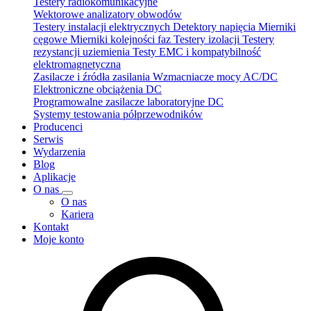
Testery radiokomunikacyjne
Wektorowe analizatory obwodów
Testery instalacji elektrycznych
Detektory napięcia
Mierniki
cęgowe
Mierniki kolejności faz
Testery izolacji
Testery
rezystancji uziemienia
Testy EMC i kompatybilność
elektromagnetyczna
Zasilacze i źródła zasilania
Wzmacniacze mocy AC/DC
Elektroniczne obciążenia DC
Programowalne zasilacze laboratoryjne DC
Systemy testowania półprzewodników
Producenci
Serwis
Wydarzenia
Blog
Aplikacje
O nas
O nas
Kariera
Kontakt
Moje konto