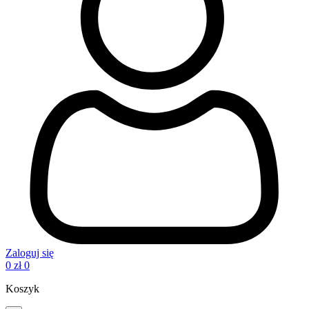
Zaloguj się
0
zł
0
Koszyk