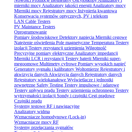
Nowości
Promocje
Bestsellery
Oscyloskopy
Analizatory i
mierniki mocy
Analizatory jakości energii
Analizatory mocy
Mierniki mocy
Rejestratory mocy
Inżynieria kwantowa
Konserwacja systemów optycznych, PV i telekom
LAN Cable Testers
PV Maintance Testers
Oprogramowanie
Pomiary środowiskowe
Detektory napięcia
Mierniki cęgowe
Natężenie oświetlenia
Pole magnetyczne
Temperatura
Testery
izolacji
Testery rezystancji uziemienia
Wilgotność
Precyzyjne pomiary elektryczne
Analizatory impedancji
Mierniki LCR i rezystancji
Testery baterii
Mierniki super-
megoomowe
Multimetry cyfrowe
Pomiary wysokich napięć
Generatory sygnału i kalibratory
Woltomierze
Rejestratory i
akwizycja danych
Akwizycja danych
Rejestratory danych
Rejestratory wielokanałowe
Wyświetlacze i jednostki
zewnętrzne
Safety Testing
Testery impulsowe / udarowe
Testery upływu prądu
Testery uziemienia ochronnego
Testery
wytrzymałości izolacji
Sondy i czujniki
Cęgi prądowe
Czujniki prądu
Systemy testowe RF i nawigacyjne
Analizatory widma
Wzmacniacze homodynowe (Lock‑in)
Wzmacniacze mocy RF
Systemy przełączania sygnałów