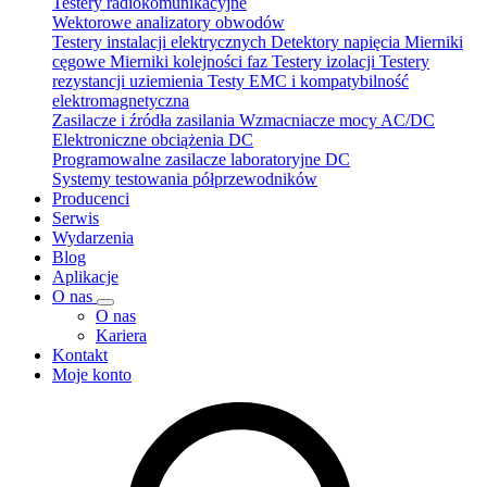
Testery radiokomunikacyjne
Wektorowe analizatory obwodów
Testery instalacji elektrycznych
Detektory napięcia
Mierniki
cęgowe
Mierniki kolejności faz
Testery izolacji
Testery
rezystancji uziemienia
Testy EMC i kompatybilność
elektromagnetyczna
Zasilacze i źródła zasilania
Wzmacniacze mocy AC/DC
Elektroniczne obciążenia DC
Programowalne zasilacze laboratoryjne DC
Systemy testowania półprzewodników
Producenci
Serwis
Wydarzenia
Blog
Aplikacje
O nas
O nas
Kariera
Kontakt
Moje konto