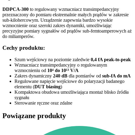
DDPCA-300
to regulowany wzmacniacz transimpedancyjny
przeznaczony do pomiaru ekstremalnie małych prądów w zakresie
sub-kilohercowym. Urządzenie zapewnia bardzo wysokie
wzmocnienie oraz szeroki zakres dynamiki, umożliwiając
precyzyjne pomiary sygnałów od prądów sub-femtoamperowych aż
do miliamperów.
Cechy produktu:
Szum wejściowy na poziomie zaledwie
0,4 fA peak-to-peak
Wzmacniacz transimpedancyjny o regulowanym
wzmocnieniu od
10⁴ do 10¹³ V/A
Zakres dynamiczny
240 dB
dla pomiarów od
sub-fA do mA
Regulowane napięcie wejściowe do polaryzacji badanego
elementu (
DUT biasing
)
Kompaktowa obudowa umożliwiająca montaż blisko źródła
sygnału
Sterowanie ręczne oraz zdalne
Powiązane produkty