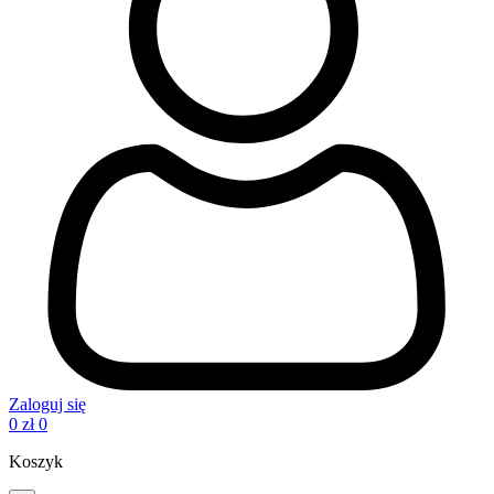
Zaloguj się
0
zł
0
Koszyk