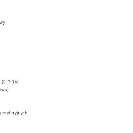
owy
 (0–3,3 V)
niwa)
 peryferyjnych