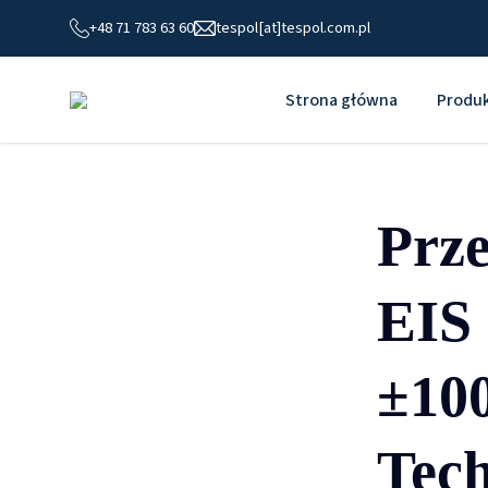
+48 71 783 63 60
tespol[at]tespol.com.pl
Strona główna
Produ
Prze
EIS
±10
Tech