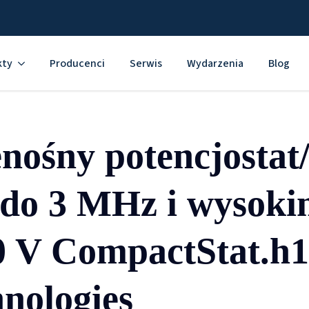
kty
Producenci
Serwis
Wydarzenia
Blog
nośny potencjostat
 do 3 MHz i wysoki
0 V CompactStat.h1
nologies