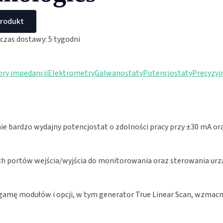
produkt
czas dostawy: 5 tygodni
ory impedancji
Elektrometry
Galwanostaty
Potencjostaty
Precyzyj
e bardzo wydajny potencjostat o zdolności pracy przy ±30 mA ora
 portów wejścia/wyjścia do monitorowania oraz sterowania urząd
mę modułów i opcji, w tym generator True Linear Scan, wzmacni