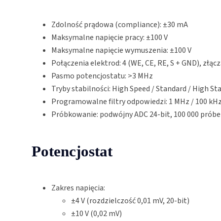
Zdolność prądowa (compliance): ±30 mA
Maksymalne napięcie pracy: ±100 V
Maksymalne napięcie wymuszenia: ±100 V
Połączenia elektrod: 4 (WE, CE, RE, S + GND), zł
Pasmo potencjostatu: >3 MHz
Tryby stabilności: High Speed / Standard / High Sta
Programowalne filtry odpowiedzi: 1 MHz / 100 kHz 
Próbkowanie: podwójny ADC 24-bit, 100 000 próbe
Potencjostat
Zakres napięcia:
±4 V (rozdzielczość 0,01 mV, 20-bit)
±10 V (0,02 mV)