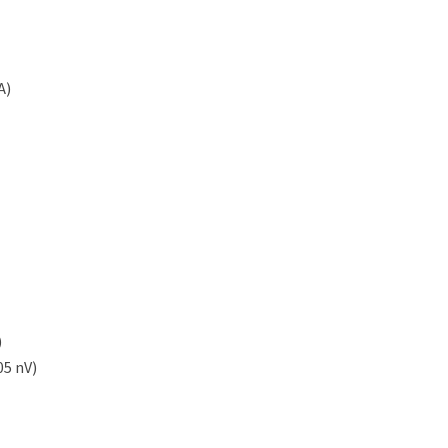
A)
)
05 nV)