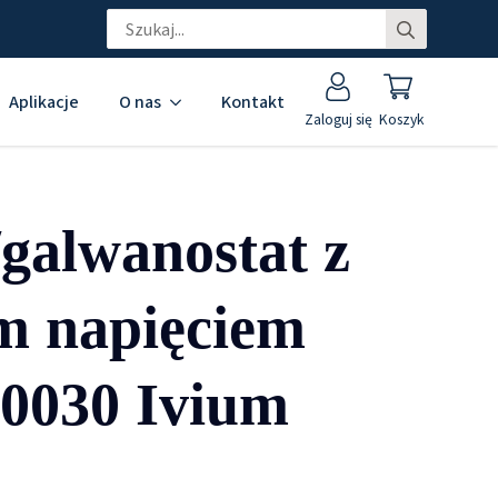
Search
for:
Aplikacje
O nas
Kontakt
Zaloguj się
Koszyk
/galwanostat z
m napięciem
0030 Ivium