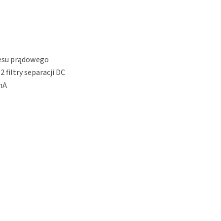
resu prądowego
 filtry separacji DC
 mA