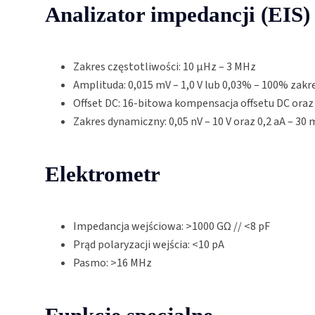
Analizator impedancji (EIS)
Zakres częstotliwości: 10 µHz – 3 MHz
Amplituda: 0,015 mV – 1,0 V lub 0,03% – 100% zak
Offset DC: 16-bitowa kompensacja offsetu DC oraz 2
Zakres dynamiczny: 0,05 nV – 10 V oraz 0,2 aA – 30
Elektrometr
Impedancja wejściowa: >1000 GΩ // <8 pF
Prąd polaryzacji wejścia: <10 pA
Pasmo: >16 MHz