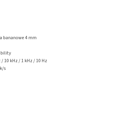
ącza bananowe 4 mm
bility
/ 10 kHz / 1 kHz / 10 Hz
k/s