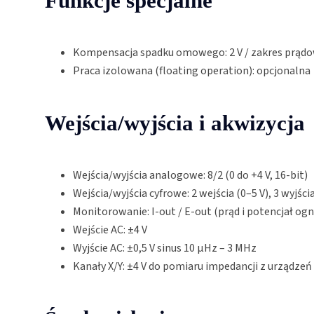
Funkcje specjalne
Kompensacja spadku omowego: 2 V / zakres prąd
Praca izolowana (floating operation): opcjonalna
Wejścia/wyjścia i akwizycja
Wejścia/wyjścia analogowe: 8/2 (0 do +4 V, 16-bit)
Wejścia/wyjścia cyfrowe: 2 wejścia (0–5 V), 3 wyjścia
Monitorowanie: I-out / E-out (prąd i potencjał og
Wejście AC: ±4 V
Wyjście AC: ±0,5 V sinus 10 µHz – 3 MHz
Kanały X/Y: ±4 V do pomiaru impedancji z urządzeń