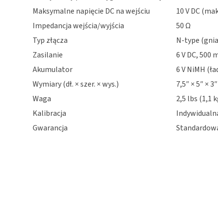
Maksymalne napięcie DC na wejściu
10 V DC (mak
Impedancja wejścia/wyjścia
50 Ω
Typ złącza
N-type (gnia
Zasilanie
6 V DC, 500 
Akumulator
6 V NiMH (ł
Wymiary (dł. × szer. × wys.)
7,5″ × 5″ × 3
Waga
2,5 lbs (1,1 k
Kalibracja
Indywidualna
Gwarancja
Standardowa