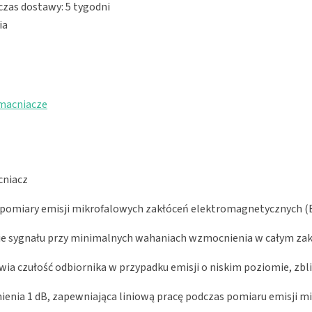
zas dostawy: 5 tygodni
ia
macniacze
cniacz
cy pomiary emisji mikrofalowych zakłóceń elektromagnetycznych
e sygnału przy minimalnych wahaniach wzmocnienia w całym zak
ia czułość odbiornika w przypadku emisji o niskim poziomie, zb
enia 1 dB, zapewniająca liniową pracę podczas pomiaru emisji m