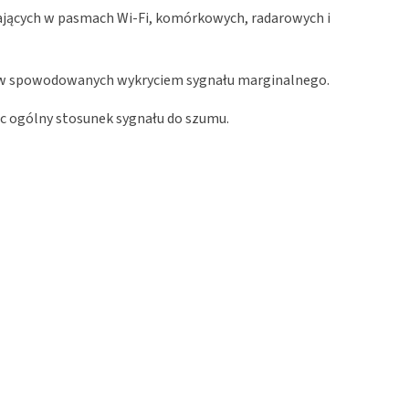
ających w pasmach Wi-Fi, komórkowych, radarowych i
iarów spowodowanych wykryciem sygnału marginalnego.
ąc ogólny stosunek sygnału do szumu.