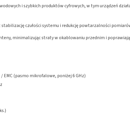
wodowych i szybkich produktów cyfrowych, w tym urządzeń dział
ez stabilizację czułości systemu i redukcję powtarzalności pom
anteny, minimalizując straty w okablowaniu przednim i poprawiaj
 / EMC (pasmo mikrofalowe, poniżej 6 GHz)
Hz
ks.)