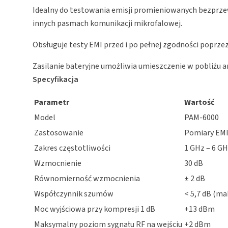
Idealny do testowania emisji promieniowanych bezprze
innych pasmach komunikacji mikrofalowej.
Obsługuje testy EMI przed i po pełnej zgodności poprz
Zasilanie bateryjne umożliwia umieszczenie w pobliżu 
Specyfikacja
Parametr
Wartość
Model
PAM-6000
Zastosowanie
Pomiary EMI
Zakres częstotliwości
1 GHz – 6 G
Wzmocnienie
30 dB
Równomierność wzmocnienia
± 2 dB
Współczynnik szumów
< 5,7 dB (ma
Moc wyjściowa przy kompresji 1 dB
+13 dBm
Maksymalny poziom sygnału RF na wejściu
+2 dBm