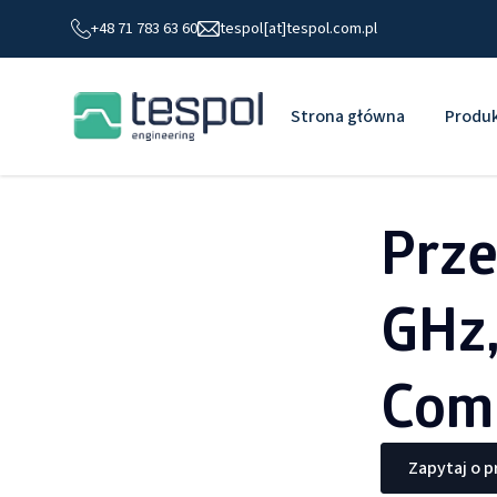
+48 71 783 63 60
tespol[at]tespol.com.pl
Strona główna
Produ
Prz
GHz
Com
Zapytaj o 