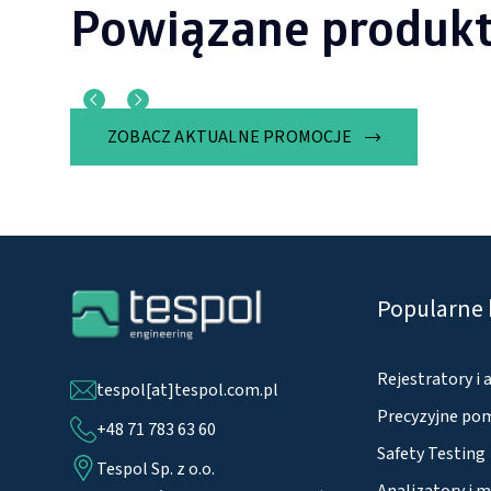
Powiązane produk
ZOBACZ AKTUALNE PROMOCJE
Popularne 
Rejestratory i 
tespol[at]tespol.com.pl
Precyzyjne pom
+48 71 783 63 60
Safety Testing
Tespol Sp. z o.o.