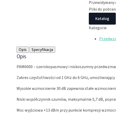
Przewidywany c
Pliki do pobran
Katalog
Kategorie
Przedwz
Opis
Specyfikacja
Opis
PAM6000 – szerokopasmowy i niskoszumny przedwzma
Zakres częstotliwości od 1 GHz do 6 GHz, umożliwiają
Wysokie wzmocnienie 30 dB zapewnia stałe wzmocnieni
Niski współczynnik szumów, maksymalnie 5,7 dB, popraw
Moc wyjściowa +13 dBm przy punkcie kompresji wzmocni