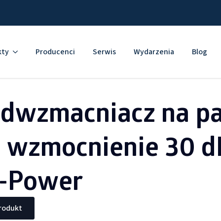
kty
Producenci
Serwis
Wydarzenia
Blog
edwzmacniacz na p
, wzmocnienie 30 
-Power
produkt