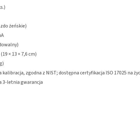
s.)
zdo żeńskie)
mA
adowalny)
″ (19 × 13 × 7,6 cm)
g)
 kalibracja, zgodna z NIST; dostępna certyfikacja ISO 17025 na ży
 3-letnia gwarancja