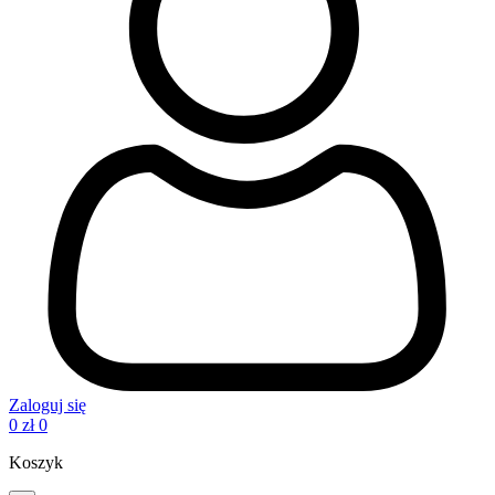
Zaloguj się
0
zł
0
Koszyk