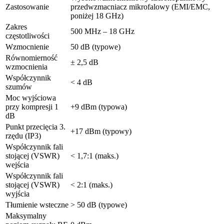
Zastosowanie
przedwzmacniacz mikrofalowy (EMI/EMC,
poniżej 18 GHz)
Zakres
500 MHz – 18 GHz
częstotliwości
Wzmocnienie
50 dB (typowe)
Równomierność
± 2,5 dB
wzmocnienia
Współczynnik
< 4 dB
szumów
Moc wyjściowa
przy kompresji 1
+9 dBm (typowa)
dB
Punkt przecięcia 3.
+17 dBm (typowy)
rzędu (IP3)
Współczynnik fali
stojącej (VSWR)
< 1,7:1 (maks.)
wejścia
Współczynnik fali
stojącej (VSWR)
< 2:1 (maks.)
wyjścia
Tłumienie wsteczne
> 50 dB (typowe)
Maksymalny