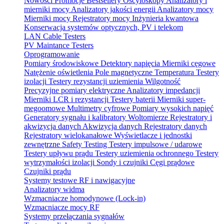
Nowości
Promocje
Bestsellery
Oscyloskopy
Analizatory i
mierniki mocy
Analizatory jakości energii
Analizatory mocy
Mierniki mocy
Rejestratory mocy
Inżynieria kwantowa
Konserwacja systemów optycznych, PV i telekom
LAN Cable Testers
PV Maintance Testers
Oprogramowanie
Pomiary środowiskowe
Detektory napięcia
Mierniki cęgowe
Natężenie oświetlenia
Pole magnetyczne
Temperatura
Testery
izolacji
Testery rezystancji uziemienia
Wilgotność
Precyzyjne pomiary elektryczne
Analizatory impedancji
Mierniki LCR i rezystancji
Testery baterii
Mierniki super-
megoomowe
Multimetry cyfrowe
Pomiary wysokich napięć
Generatory sygnału i kalibratory
Woltomierze
Rejestratory i
akwizycja danych
Akwizycja danych
Rejestratory danych
Rejestratory wielokanałowe
Wyświetlacze i jednostki
zewnętrzne
Safety Testing
Testery impulsowe / udarowe
Testery upływu prądu
Testery uziemienia ochronnego
Testery
wytrzymałości izolacji
Sondy i czujniki
Cęgi prądowe
Czujniki prądu
Systemy testowe RF i nawigacyjne
Analizatory widma
Wzmacniacze homodynowe (Lock‑in)
Wzmacniacze mocy RF
Systemy przełączania sygnałów