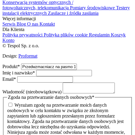
Konserwacja systemów optycznych /
fotowoltaicznych, telekomunikacja
Pomiary środowiskowe
Testery
instalacji elektrycznych
Zasilacze i źródła zasilania
Więcej informacji
Serwis
Blog
O nas
Kontakt
Dla Klienta
Polityka prywatności
Polityka plików cookie
Regulamin
Koszyk
Konto
© Tespol Sp. z o.o.
Design:
Proformat
Produkt
*
Imię i nazwisko
*
Email
*
Wiadomość (nieobowiązkowa)
Zgoda na przetwarzanie danych osobowych
*
Wyrażam zgodę na przetwarzanie moich danych
osobowych w celu kontaktu w związku ze złożonym
zapytaniem lub zgłoszeniem przesłanym przez formularz
kontaktowy. Zgoda na przetwarzanie danych osobowych jest
dobrowolna lecz niezbędna do uzyskania odpowiedzi.
Niniejsza zgoda może zostać odwołana w każdym momencie,