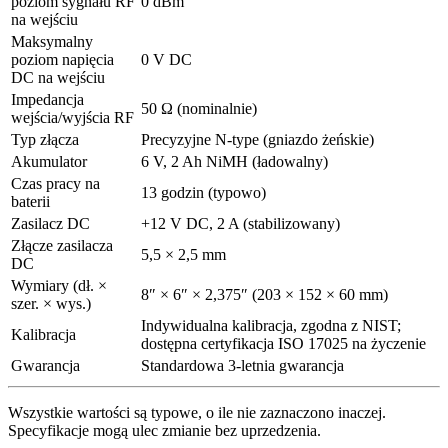
poziom sygnału RF
0 dBm
na wejściu
Maksymalny
poziom napięcia
0 V DC
DC na wejściu
Impedancja
50 Ω (nominalnie)
wejścia/wyjścia RF
Typ złącza
Precyzyjne N-type (gniazdo żeńskie)
Akumulator
6 V, 2 Ah NiMH (ładowalny)
Czas pracy na
13 godzin (typowo)
baterii
Zasilacz DC
+12 V DC, 2 A (stabilizowany)
Złącze zasilacza
5,5 × 2,5 mm
DC
Wymiary (dł. ×
8″ × 6″ × 2,375″ (203 × 152 × 60 mm)
szer. × wys.)
Indywidualna kalibracja, zgodna z NIST;
Kalibracja
dostępna certyfikacja ISO 17025 na życzenie
Gwarancja
Standardowa 3-letnia gwarancja
Wszystkie wartości są typowe, o ile nie zaznaczono inaczej.
Specyfikacje mogą ulec zmianie bez uprzedzenia.