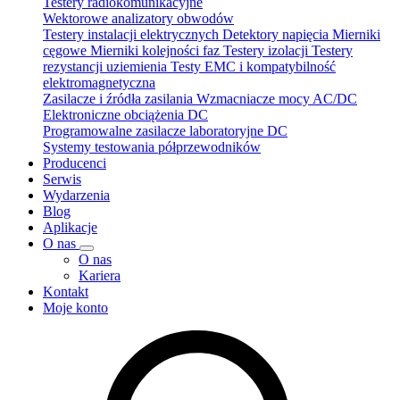
Testery radiokomunikacyjne
Wektorowe analizatory obwodów
Testery instalacji elektrycznych
Detektory napięcia
Mierniki
cęgowe
Mierniki kolejności faz
Testery izolacji
Testery
rezystancji uziemienia
Testy EMC i kompatybilność
elektromagnetyczna
Zasilacze i źródła zasilania
Wzmacniacze mocy AC/DC
Elektroniczne obciążenia DC
Programowalne zasilacze laboratoryjne DC
Systemy testowania półprzewodników
Producenci
Serwis
Wydarzenia
Blog
Aplikacje
O nas
O nas
Kariera
Kontakt
Moje konto