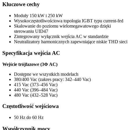
Kluczowe cechy
Moduły 150 kW i 250 kW
Wysokoczęstotliwościowa topologia IGBT typu current-fed
Skalowanie do poziomu wielomegawatowego dzięki
sterowaniu UID47
Zintegrowany wyłącznik wejścia AC w standardzie
Neutralizatory harmonicznych zapewniające niskie THD sieci
Specyfikacja wejścia AC
Wejście trójfazowe (3Φ AC)
Dostępne we wszystkich modelach
380/400 Vac (zakres pracy: 342–440 Vac)
415 Vac (373–456 Vac)
440 Vac (396–484 Vac)
480 Vac (432–528 Vac)
Częstotliwość wejściowa
50 Hz do 60 Hz
Współczynnik mocy