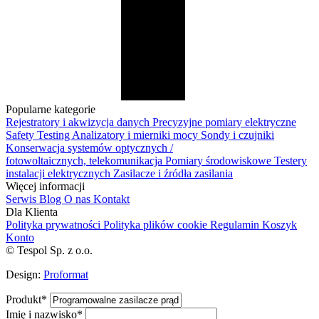
Popularne kategorie
Rejestratory i akwizycja danych
Precyzyjne pomiary elektryczne
Safety Testing
Analizatory i mierniki mocy
Sondy i czujniki
Konserwacja systemów optycznych /
fotowoltaicznych, telekomunikacja
Pomiary środowiskowe
Testery
instalacji elektrycznych
Zasilacze i źródła zasilania
Więcej informacji
Serwis
Blog
O nas
Kontakt
Dla Klienta
Polityka prywatności
Polityka plików cookie
Regulamin
Koszyk
Konto
© Tespol Sp. z o.o.
Design:
Proformat
Produkt
*
Imię i nazwisko
*