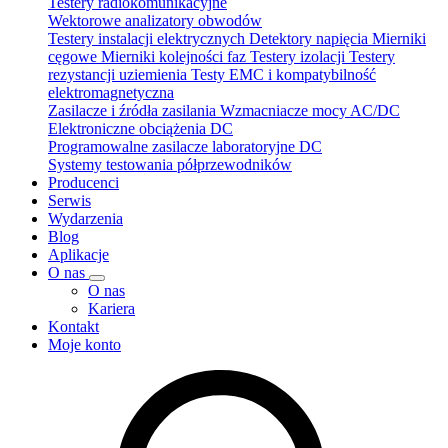
Testery radiokomunikacyjne
Wektorowe analizatory obwodów
Testery instalacji elektrycznych
Detektory napięcia
Mierniki
cęgowe
Mierniki kolejności faz
Testery izolacji
Testery
rezystancji uziemienia
Testy EMC i kompatybilność
elektromagnetyczna
Zasilacze i źródła zasilania
Wzmacniacze mocy AC/DC
Elektroniczne obciążenia DC
Programowalne zasilacze laboratoryjne DC
Systemy testowania półprzewodników
Producenci
Serwis
Wydarzenia
Blog
Aplikacje
O nas
O nas
Kariera
Kontakt
Moje konto