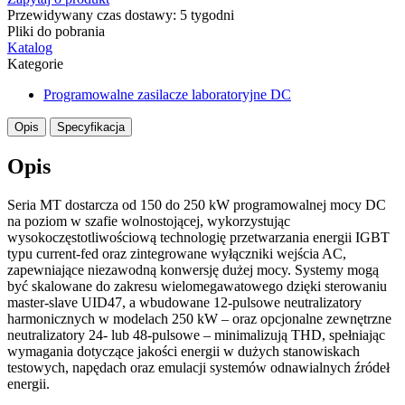
Przewidywany czas dostawy: 5 tygodni
Pliki do pobrania
Katalog
Kategorie
Programowalne zasilacze laboratoryjne DC
Opis
Specyfikacja
Opis
Seria MT dostarcza od 150 do 250 kW programowalnej mocy DC
na poziom w szafie wolnostojącej, wykorzystując
wysokoczęstotliwościową technologię przetwarzania energii IGBT
typu current-fed oraz zintegrowane wyłączniki wejścia AC,
zapewniające niezawodną konwersję dużej mocy. Systemy mogą
być skalowane do zakresu wielomegawatowego dzięki sterowaniu
master-slave UID47, a wbudowane 12-pulsowe neutralizatory
harmonicznych w modelach 250 kW – oraz opcjonalne zewnętrzne
neutralizatory 24- lub 48-pulsowe – minimalizują THD, spełniając
wymagania dotyczące jakości energii w dużych stanowiskach
testowych, napędach oraz emulacji systemów odnawialnych źródeł
energii.