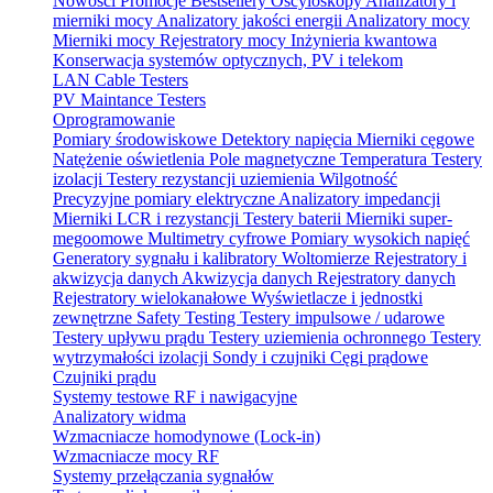
Nowości
Promocje
Bestsellery
Oscyloskopy
Analizatory i
mierniki mocy
Analizatory jakości energii
Analizatory mocy
Mierniki mocy
Rejestratory mocy
Inżynieria kwantowa
Konserwacja systemów optycznych, PV i telekom
LAN Cable Testers
PV Maintance Testers
Oprogramowanie
Pomiary środowiskowe
Detektory napięcia
Mierniki cęgowe
Natężenie oświetlenia
Pole magnetyczne
Temperatura
Testery
izolacji
Testery rezystancji uziemienia
Wilgotność
Precyzyjne pomiary elektryczne
Analizatory impedancji
Mierniki LCR i rezystancji
Testery baterii
Mierniki super-
megoomowe
Multimetry cyfrowe
Pomiary wysokich napięć
Generatory sygnału i kalibratory
Woltomierze
Rejestratory i
akwizycja danych
Akwizycja danych
Rejestratory danych
Rejestratory wielokanałowe
Wyświetlacze i jednostki
zewnętrzne
Safety Testing
Testery impulsowe / udarowe
Testery upływu prądu
Testery uziemienia ochronnego
Testery
wytrzymałości izolacji
Sondy i czujniki
Cęgi prądowe
Czujniki prądu
Systemy testowe RF i nawigacyjne
Analizatory widma
Wzmacniacze homodynowe (Lock‑in)
Wzmacniacze mocy RF
Systemy przełączania sygnałów