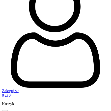
Zaloguj się
0
zł
0
Koszyk