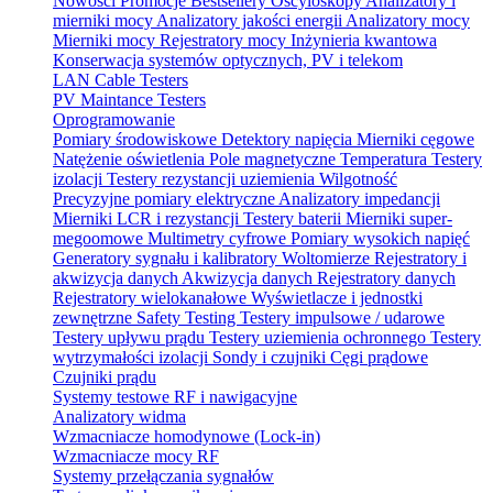
Nowości
Promocje
Bestsellery
Oscyloskopy
Analizatory i
mierniki mocy
Analizatory jakości energii
Analizatory mocy
Mierniki mocy
Rejestratory mocy
Inżynieria kwantowa
Konserwacja systemów optycznych, PV i telekom
LAN Cable Testers
PV Maintance Testers
Oprogramowanie
Pomiary środowiskowe
Detektory napięcia
Mierniki cęgowe
Natężenie oświetlenia
Pole magnetyczne
Temperatura
Testery
izolacji
Testery rezystancji uziemienia
Wilgotność
Precyzyjne pomiary elektryczne
Analizatory impedancji
Mierniki LCR i rezystancji
Testery baterii
Mierniki super-
megoomowe
Multimetry cyfrowe
Pomiary wysokich napięć
Generatory sygnału i kalibratory
Woltomierze
Rejestratory i
akwizycja danych
Akwizycja danych
Rejestratory danych
Rejestratory wielokanałowe
Wyświetlacze i jednostki
zewnętrzne
Safety Testing
Testery impulsowe / udarowe
Testery upływu prądu
Testery uziemienia ochronnego
Testery
wytrzymałości izolacji
Sondy i czujniki
Cęgi prądowe
Czujniki prądu
Systemy testowe RF i nawigacyjne
Analizatory widma
Wzmacniacze homodynowe (Lock‑in)
Wzmacniacze mocy RF
Systemy przełączania sygnałów