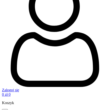
Zaloguj się
0
zł
0
Koszyk