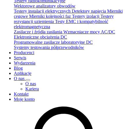
Testery radiokomunikacyjne
Wektorowe analizatory obwodów
Testery instalacji elektrycznych
Detektory napięcia
Mierniki
cęgowe
Mierniki kolejności faz
Testery izolacji
Testery
rezystancji uziemienia
Testy EMC i kompatybilność
elektromagnetyczna
Zasilacze i źródła zasilania
Wzmacniacze mocy AC/DC
Elektroniczne obciążenia DC
Programowalne zasilacze laboratoryjne DC
Systemy testowania półprzewodników
Producenci
Serwis
Wydarzenia
Blog
Aplikacje
O nas
O nas
Kariera
Kontakt
Moje konto