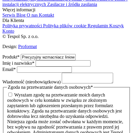
instalacji elektrycznych
Zasilacze i źródła zasilania
Więcej informacji
Serwis
Blog
O nas
Kontakt
Dla Klienta
Polityka prywatności
Polityka plików cookie
Regulamin
Koszyk
Konto
© Tespol Sp. z o.o.
Design:
Proformat
Produkt
*
Imię i nazwisko
*
Email
*
Wiadomość (nieobowiązkowa)
Zgoda na przetwarzanie danych osobowych
*
Wyrażam zgodę na przetwarzanie moich danych
osobowych w celu kontaktu w związku ze złożonym
zapytaniem lub zgłoszeniem przesłanym przez formularz
kontaktowy. Zgoda na przetwarzanie danych osobowych jest
dobrowolna lecz niezbędna do uzyskania odpowiedzi.
Niniejsza zgoda może zostać odwołana w każdym momencie,
bez wpływu na zgodność przetwarzania z prawem przed jej
odwołaniem. Administratorem danych osobowych jest Tespol