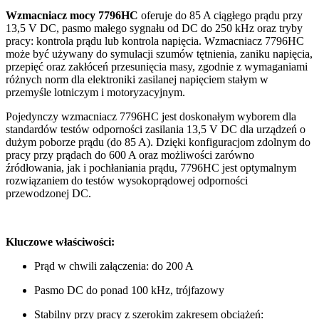
Wzmacniacz mocy 7796HC
oferuje do 85 A ciągłego prądu przy
13,5 V DC, pasmo małego sygnału od DC do 250 kHz oraz tryby
pracy: kontrola prądu lub kontrola napięcia. Wzmacniacz 7796HC
może być używany do symulacji szumów tętnienia, zaniku napięcia,
przepięć oraz zakłóceń przesunięcia masy, zgodnie z wymaganiami
różnych norm dla elektroniki zasilanej napięciem stałym w
przemyśle lotniczym i motoryzacyjnym.
Pojedynczy wzmacniacz 7796HC jest doskonałym wyborem dla
standardów testów odporności zasilania 13,5 V DC dla urządzeń o
dużym poborze prądu (do 85 A). Dzięki konfiguracjom zdolnym do
pracy przy prądach do 600 A oraz możliwości zarówno
źródłowania, jak i pochłaniania prądu, 7796HC jest optymalnym
rozwiązaniem do testów wysokoprądowej odporności
przewodzonej DC.
Kluczowe właściwości:
Prąd w chwili załączenia: do 200 A
Pasmo DC do ponad 100 kHz, trójfazowy
Stabilny przy pracy z szerokim zakresem obciążeń: