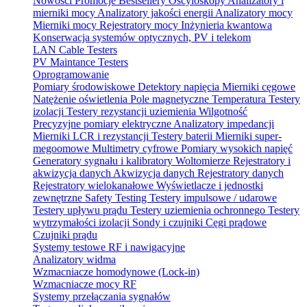
Nowości
Promocje
Bestsellery
Oscyloskopy
Analizatory i
mierniki mocy
Analizatory jakości energii
Analizatory mocy
Mierniki mocy
Rejestratory mocy
Inżynieria kwantowa
Konserwacja systemów optycznych, PV i telekom
LAN Cable Testers
PV Maintance Testers
Oprogramowanie
Pomiary środowiskowe
Detektory napięcia
Mierniki cęgowe
Natężenie oświetlenia
Pole magnetyczne
Temperatura
Testery
izolacji
Testery rezystancji uziemienia
Wilgotność
Precyzyjne pomiary elektryczne
Analizatory impedancji
Mierniki LCR i rezystancji
Testery baterii
Mierniki super-
megoomowe
Multimetry cyfrowe
Pomiary wysokich napięć
Generatory sygnału i kalibratory
Woltomierze
Rejestratory i
akwizycja danych
Akwizycja danych
Rejestratory danych
Rejestratory wielokanałowe
Wyświetlacze i jednostki
zewnętrzne
Safety Testing
Testery impulsowe / udarowe
Testery upływu prądu
Testery uziemienia ochronnego
Testery
wytrzymałości izolacji
Sondy i czujniki
Cęgi prądowe
Czujniki prądu
Systemy testowe RF i nawigacyjne
Analizatory widma
Wzmacniacze homodynowe (Lock‑in)
Wzmacniacze mocy RF
Systemy przełączania sygnałów