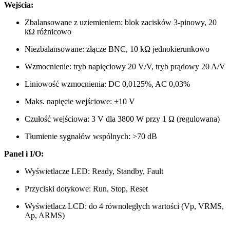
Wejścia:
Zbalansowane z uziemieniem: blok zacisków 3-pinowy, 20
kΩ różnicowo
Niezbalansowane: złącze BNC, 10 kΩ jednokierunkowo
Wzmocnienie: tryb napięciowy 20 V/V, tryb prądowy 20 A/V
Liniowość wzmocnienia: DC 0,0125%, AC 0,03%
Maks. napięcie wejściowe: ±10 V
Czułość wejściowa: 3 V dla 3800 W przy 1 Ω (regulowana)
Tłumienie sygnałów wspólnych: >70 dB
Panel i I/O:
Wyświetlacze LED: Ready, Standby, Fault
Przyciski dotykowe: Run, Stop, Reset
Wyświetlacz LCD: do 4 równoległych wartości (Vp, VRMS,
Ap, ARMS)