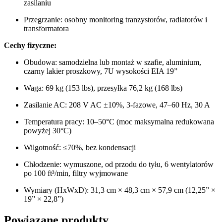
zasilaniu
Przegrzanie: osobny monitoring tranzystorów, radiatorów i
transformatora
Cechy fizyczne:
Obudowa: samodzielna lub montaż w szafie, aluminium,
czarny lakier proszkowy, 7U wysokości EIA 19”
Waga: 69 kg (153 lbs), przesyłka 76,2 kg (168 lbs)
Zasilanie AC: 208 V AC ±10%, 3-fazowe, 47–60 Hz, 30 A
Temperatura pracy: 10–50°C (moc maksymalna redukowana
powyżej 30°C)
Wilgotność: ≤70%, bez kondensacji
Chłodzenie: wymuszone, od przodu do tyłu, 6 wentylatorów
po 100 ft³/min, filtry wyjmowane
Wymiary (HxWxD): 31,3 cm × 48,3 cm × 57,9 cm (12,25” ×
19” × 22,8”)
Powiązane produkty