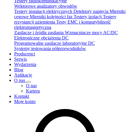
Testery radiokomunikacyjne
Wektorowe analizatory obwodów
Testery instalacji elektrycznych
Detektory napięcia
Mierniki
cęgowe
Mierniki kolejności faz
Testery izolacji
Testery
rezystancji uziemienia
Testy EMC i kompatybilność
elektromagnetyczna
Zasilacze i źródła zasilania
Wzmacniacze mocy AC/DC
Elektroniczne obciążenia DC
Programowalne zasilacze laboratoryjne DC
Systemy testowania półprzewodników
Producenci
Serwis
Wydarzenia
Blog
Aplikacje
O nas
O nas
Kariera
Kontakt
Moje konto