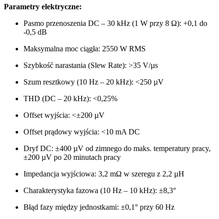
Parametry elektryczne:
Pasmo przenoszenia DC – 30 kHz (1 W przy 8 Ω): +0,1 do
-0,5 dB
Maksymalna moc ciągła: 2550 W RMS
Szybkość narastania (Slew Rate): >35 V/µs
Szum resztkowy (10 Hz – 20 kHz): <250 µV
THD (DC – 20 kHz): <0,25%
Offset wyjścia: <±200 µV
Offset prądowy wyjścia: <10 mA DC
Dryf DC: ±400 µV od zimnego do maks. temperatury pracy,
±200 µV po 20 minutach pracy
Impedancja wyjściowa: 3,2 mΩ w szeregu z 2,2 µH
Charakterystyka fazowa (10 Hz – 10 kHz): ±8,3°
Błąd fazy między jednostkami: ±0,1° przy 60 Hz