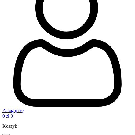
Zaloguj się
0
zł
0
Koszyk