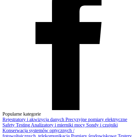
Popularne kategorie
Rejestratory i akwizycja danych
Precyzyjne pomiary elektryczne
Safety Testing
Analizatory i mierniki mocy
Sondy i czujniki
Konserwacja systemów optycznych /
fotowoltaicznych, telekomunikacja
Pomiary środowiskowe
Testery