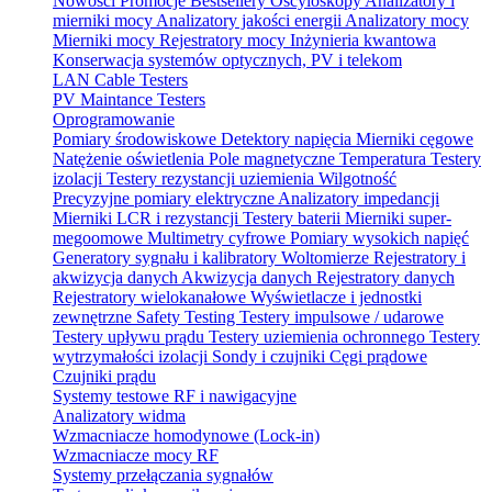
Nowości
Promocje
Bestsellery
Oscyloskopy
Analizatory i
mierniki mocy
Analizatory jakości energii
Analizatory mocy
Mierniki mocy
Rejestratory mocy
Inżynieria kwantowa
Konserwacja systemów optycznych, PV i telekom
LAN Cable Testers
PV Maintance Testers
Oprogramowanie
Pomiary środowiskowe
Detektory napięcia
Mierniki cęgowe
Natężenie oświetlenia
Pole magnetyczne
Temperatura
Testery
izolacji
Testery rezystancji uziemienia
Wilgotność
Precyzyjne pomiary elektryczne
Analizatory impedancji
Mierniki LCR i rezystancji
Testery baterii
Mierniki super-
megoomowe
Multimetry cyfrowe
Pomiary wysokich napięć
Generatory sygnału i kalibratory
Woltomierze
Rejestratory i
akwizycja danych
Akwizycja danych
Rejestratory danych
Rejestratory wielokanałowe
Wyświetlacze i jednostki
zewnętrzne
Safety Testing
Testery impulsowe / udarowe
Testery upływu prądu
Testery uziemienia ochronnego
Testery
wytrzymałości izolacji
Sondy i czujniki
Cęgi prądowe
Czujniki prądu
Systemy testowe RF i nawigacyjne
Analizatory widma
Wzmacniacze homodynowe (Lock‑in)
Wzmacniacze mocy RF
Systemy przełączania sygnałów