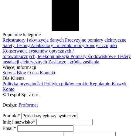
Popularne kategorie
Rejestratory i akwizycja danych
Precyzyjne pomiary elektryczne
Safety Testing
Analizatory i mierniki mocy
Sondy i czujniki
Konserwacja systemów optycznych /
fotowoltaicznych, telekomunikacja
Pomiary środowiskowe
Testery
instalacji elektrycznych
Zasilacze i źródła zasilania
Więcej informacji
Serwis
Blog
O nas
Kontakt
Dla Klienta
Polityka prywatności
Polityka plików cookie
Regulamin
Koszyk
Konto
© Tespol Sp. z o.o.
Design:
Proformat
Produkt
*
Imię i nazwisko
*
Email
*