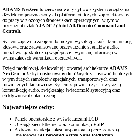
ADAMS NexGen
to zaawansowany cyfrowy system zarządzania
dźwiękiem przeznaczony dla platform lotniczych, zaprojektowany
do pracy w złożonych środowiskach operacyjnych, w tym w
przestrzeni działań
JADC2 (Joint All-Domain Command and
Control)
.
System zapewnia załogom lotniczym wysokiej jakości komunikację
głosową oraz zaawansowane przetwarzanie sygnałów audio,
umożliwiając skuteczną współpracę i wymianę informacji w
wymagających warunkach operacyjnych.
Dzięki modułowej, skalowalnej i otwartej architekturze
ADAMS
NexGen
może być dostosowany do różnych zastosowań lotniczych,
w tym dużych samolotów specjalnych, transportowych oraz
powietrznych tankowców. System zapewnia czystą i wyraźną
komunikację audio, zwiększając świadomość sytuacyjną oraz
efektywność działania załogi.
Najważniejsze cechy:
Panele operatorskie z wyświetlaczami LCD
Obsługa sieci Ethernet oraz komunikacji
VoIP
Aktywna redukcja hałasu wspomagana przez sztuczną
inteligencję (
AI-powered Active Noise Reduction
)