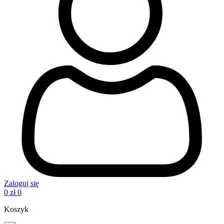
Zaloguj się
0
zł
0
Koszyk