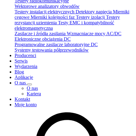
Testery radiokomunikacyjne
Wektorowe analizatory obwodów
Testery instalacji elektrycznych
Detektory napięcia
Mierniki
cęgowe
Mierniki kolejności faz
Testery izolacji
Testery
rezystancji uziemienia
Testy EMC i kompatybilność
elektromagnetyczna
Zasilacze i źródła zasilania
Wzmacniacze mocy AC/DC
Elektroniczne obciążenia DC
Programowalne zasilacze laboratoryjne DC
Systemy testowania półprzewodników
Producenci
Serwis
Wydarzenia
Blog
Aplikacje
O nas
O nas
Kariera
Kontakt
Moje konto