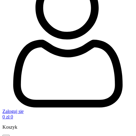
Zaloguj się
0
zł
0
Koszyk