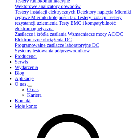
Testery radiokomunikacyjne
Wektorowe analizatory obwodów
Testery instalacji elektrycznych
Detektory napięcia
Mierniki
cęgowe
Mierniki kolejności faz
Testery izolacji
Testery
rezystancji uziemienia
Testy EMC i kompatybilność
elektromagnetyczna
Zasilacze i źródła zasilania
Wzmacniacze mocy AC/DC
Elektroniczne obciążenia DC
Programowalne zasilacze laboratoryjne DC
Systemy testowania półprzewodników
Producenci
Serwis
Wydarzenia
Blog
Aplikacje
O nas
O nas
Kariera
Kontakt
Moje konto