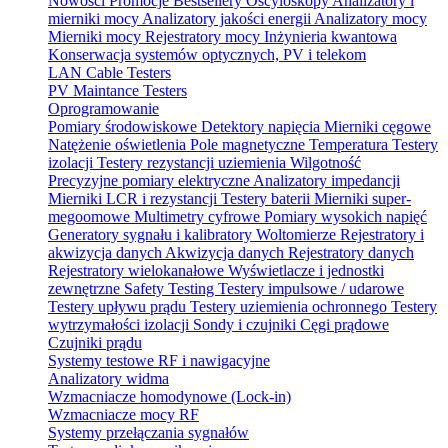
Nowości
Promocje
Bestsellery
Oscyloskopy
Analizatory i
mierniki mocy
Analizatory jakości energii
Analizatory mocy
Mierniki mocy
Rejestratory mocy
Inżynieria kwantowa
Konserwacja systemów optycznych, PV i telekom
LAN Cable Testers
PV Maintance Testers
Oprogramowanie
Pomiary środowiskowe
Detektory napięcia
Mierniki cęgowe
Natężenie oświetlenia
Pole magnetyczne
Temperatura
Testery
izolacji
Testery rezystancji uziemienia
Wilgotność
Precyzyjne pomiary elektryczne
Analizatory impedancji
Mierniki LCR i rezystancji
Testery baterii
Mierniki super-
megoomowe
Multimetry cyfrowe
Pomiary wysokich napięć
Generatory sygnału i kalibratory
Woltomierze
Rejestratory i
akwizycja danych
Akwizycja danych
Rejestratory danych
Rejestratory wielokanałowe
Wyświetlacze i jednostki
zewnętrzne
Safety Testing
Testery impulsowe / udarowe
Testery upływu prądu
Testery uziemienia ochronnego
Testery
wytrzymałości izolacji
Sondy i czujniki
Cęgi prądowe
Czujniki prądu
Systemy testowe RF i nawigacyjne
Analizatory widma
Wzmacniacze homodynowe (Lock‑in)
Wzmacniacze mocy RF
Systemy przełączania sygnałów