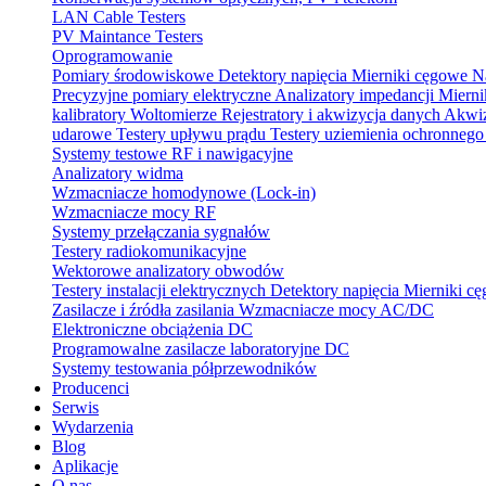
LAN Cable Testers
PV Maintance Testers
Oprogramowanie
Pomiary środowiskowe
Detektory napięcia
Mierniki cęgowe
N
Precyzyjne pomiary elektryczne
Analizatory impedancji
Mierni
kalibratory
Woltomierze
Rejestratory i akwizycja danych
Akwiz
udarowe
Testery upływu prądu
Testery uziemienia ochronneg
Systemy testowe RF i nawigacyjne
Analizatory widma
Wzmacniacze homodynowe (Lock‑in)
Wzmacniacze mocy RF
Systemy przełączania sygnałów
Testery radiokomunikacyjne
Wektorowe analizatory obwodów
Testery instalacji elektrycznych
Detektory napięcia
Mierniki c
Zasilacze i źródła zasilania
Wzmacniacze mocy AC/DC
Elektroniczne obciążenia DC
Programowalne zasilacze laboratoryjne DC
Systemy testowania półprzewodników
Producenci
Serwis
Wydarzenia
Blog
Aplikacje
O nas