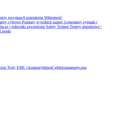
stery rezystancji uziemienia
Wilgotność
metry cyfrowe
Pomiary wysokich napięć
Generatory sygnału i
acze i jednostki zewnętrzne
Safety Testing
Testery impulsowe /
i prądu
ienia
Testy EMC i kompatybilność elektromagnetyczna