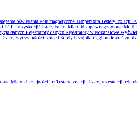
atężenie oświetlenia
Pole magnetyczne
Temperatura
Testery izolacji
Te
ki LCR i rezystancji
Testery baterii
Mierniki super-megoomowe
Multi
ycja danych
Rejestratory danych
Rejestratory wielokanałowe
Wyświetl
o
Testery wytrzymałości izolacji
Sondy i czujniki
Cęgi prądowe
Czujnik
ęgowe
Mierniki kolejności faz
Testery izolacji
Testery rezystancji uziem