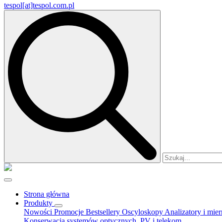
tespol[at]tespol.com.pl
Search
for:
Strona główna
Produkty
Nowości
Promocje
Bestsellery
Oscyloskopy
Analizatory i mie
Konserwacja systemów optycznych, PV i telekom