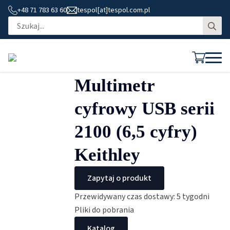
+48 71 783 63 60
tespol[at]tespol.com.pl
Se
for
Multimetr
cyfrowy USB serii
2100 (6,5 cyfry)
Keithley
Zapytaj o produkt
Przewidywany czas dostawy: 5 tygodni
Pliki do pobrania
Katalog