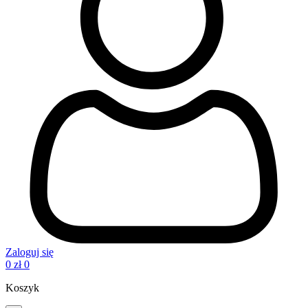
Zaloguj się
0
zł
0
Koszyk