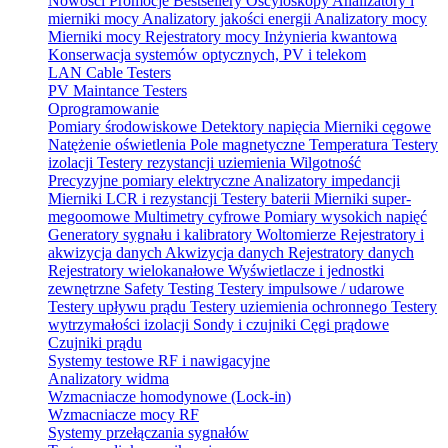
Nowości
Promocje
Bestsellery
Oscyloskopy
Analizatory i
mierniki mocy
Analizatory jakości energii
Analizatory mocy
Mierniki mocy
Rejestratory mocy
Inżynieria kwantowa
Konserwacja systemów optycznych, PV i telekom
LAN Cable Testers
PV Maintance Testers
Oprogramowanie
Pomiary środowiskowe
Detektory napięcia
Mierniki cęgowe
Natężenie oświetlenia
Pole magnetyczne
Temperatura
Testery
izolacji
Testery rezystancji uziemienia
Wilgotność
Precyzyjne pomiary elektryczne
Analizatory impedancji
Mierniki LCR i rezystancji
Testery baterii
Mierniki super-
megoomowe
Multimetry cyfrowe
Pomiary wysokich napięć
Generatory sygnału i kalibratory
Woltomierze
Rejestratory i
akwizycja danych
Akwizycja danych
Rejestratory danych
Rejestratory wielokanałowe
Wyświetlacze i jednostki
zewnętrzne
Safety Testing
Testery impulsowe / udarowe
Testery upływu prądu
Testery uziemienia ochronnego
Testery
wytrzymałości izolacji
Sondy i czujniki
Cęgi prądowe
Czujniki prądu
Systemy testowe RF i nawigacyjne
Analizatory widma
Wzmacniacze homodynowe (Lock‑in)
Wzmacniacze mocy RF
Systemy przełączania sygnałów