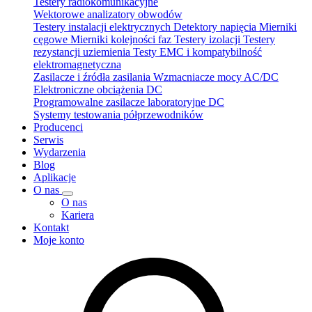
Testery radiokomunikacyjne
Wektorowe analizatory obwodów
Testery instalacji elektrycznych
Detektory napięcia
Mierniki
cęgowe
Mierniki kolejności faz
Testery izolacji
Testery
rezystancji uziemienia
Testy EMC i kompatybilność
elektromagnetyczna
Zasilacze i źródła zasilania
Wzmacniacze mocy AC/DC
Elektroniczne obciążenia DC
Programowalne zasilacze laboratoryjne DC
Systemy testowania półprzewodników
Producenci
Serwis
Wydarzenia
Blog
Aplikacje
O nas
O nas
Kariera
Kontakt
Moje konto