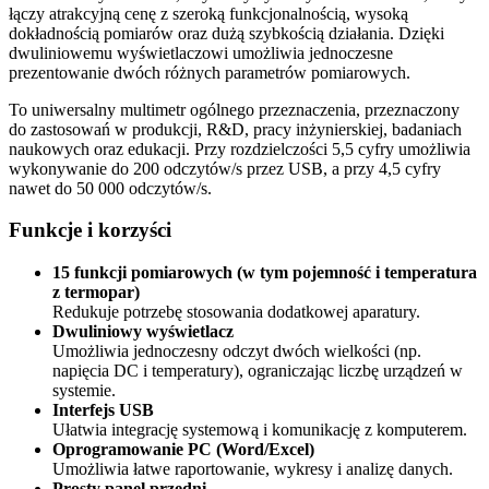
łączy atrakcyjną cenę z szeroką funkcjonalnością, wysoką
dokładnością pomiarów oraz dużą szybkością działania. Dzięki
dwuliniowemu wyświetlaczowi umożliwia jednoczesne
prezentowanie dwóch różnych parametrów pomiarowych.
To uniwersalny multimetr ogólnego przeznaczenia, przeznaczony
do zastosowań w produkcji, R&D, pracy inżynierskiej, badaniach
naukowych oraz edukacji. Przy rozdzielczości 5,5 cyfry umożliwia
wykonywanie do 200 odczytów/s przez USB, a przy 4,5 cyfry
nawet do 50 000 odczytów/s.
Funkcje i korzyści
15 funkcji pomiarowych (w tym pojemność i temperatura
z termopar)
Redukuje potrzebę stosowania dodatkowej aparatury.
Dwuliniowy wyświetlacz
Umożliwia jednoczesny odczyt dwóch wielkości (np.
napięcia DC i temperatury), ograniczając liczbę urządzeń w
systemie.
Interfejs USB
Ułatwia integrację systemową i komunikację z komputerem.
Oprogramowanie PC (Word/Excel)
Umożliwia łatwe raportowanie, wykresy i analizę danych.
Prosty panel przedni