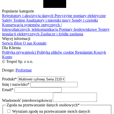
Popularne kategorie
Rejestratory i akwizycja danych
Precyzyjne pomiary elektryczne
Safety Testing
Analizatory i mierniki mocy
Sondy i czujniki
Konserwacja systemów optycznych /
fotowoltaicznych, telekomunikacja
Pomiary środowiskowe
Testery
instalacji elektrycznych
Zasilacze i źródła zasilania
Więcej informacji
Serwis
Blog
O nas
Kontakt
Dla Klienta
Polityka prywatności
Polityka plików cookie
Regulamin
Koszyk
Konto
© Tespol Sp. z o.o.
Design:
Proformat
Produkt
*
Imię i nazwisko
*
Email
*
Wiadomość (nieobowiązkowa)
Zgoda na przetwarzanie danych osobowych
*
Wyrażam zgodę na przetwarzanie moich danych