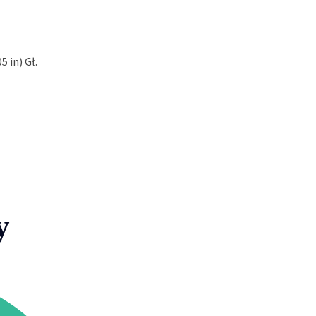
5 in) Gł.
y