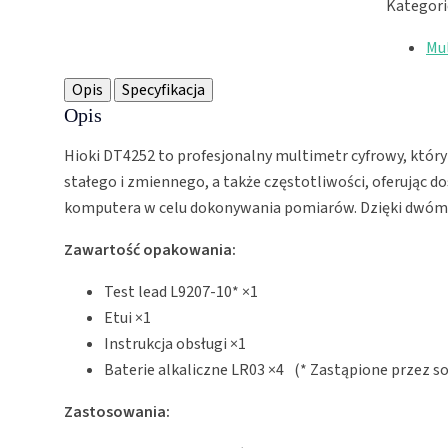
Kategori
Mu
Opis
Specyfikacja
Opis
Hioki DT4252 to profesjonalny multimetr cyfrowy, któr
stałego i zmiennego, a także częstotliwości, oferując 
komputera w celu dokonywania pomiarów. Dzięki dwóm w
Zawartość opakowania:
Test lead L9207-10* ×1
Etui ×1
Instrukcja obsługi ×1
Baterie alkaliczne LR03 ×4 (* Zastąpione przez so
Zastosowania: