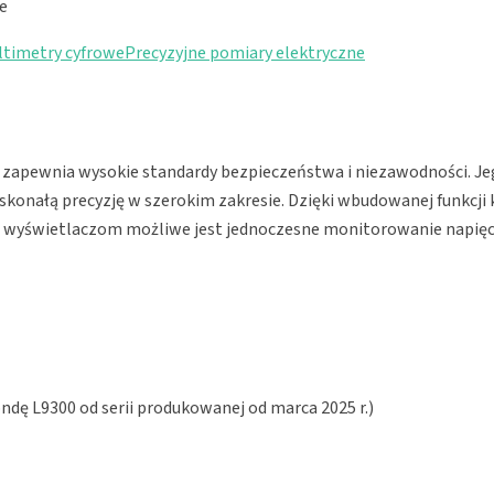
e
ltimetry cyfrowe
Precyzyjne pomiary elektryczne
y zapewnia wysokie standardy bezpieczeństwa i niezawodności. Je
doskonałą precyzję w szerokim zakresie. Dzięki wbudowanej funkcj
yświetlaczom możliwe jest jednoczesne monitorowanie napięcia
ndę L9300 od serii produkowanej od marca 2025 r.)