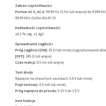
Zakres częstotliwości
Pomiar AC V, AC A:
99.99 Hz (5 Hz lub więcej) do 9.999 kH
99.99 kHz (tylko dla AC V)
Dokładność częstotliwości
±0.1 % rdg. ±1 dgt.
Sprawdzanie ciągłości
Próg ciągłości [ON]:
25 Ω lub mniej (sygnalizowanie dźw
[OFF]:
245 Ω lub więcej
Czas reakcji:
0.5 ms lub więcej
Test diody
Napięcie na otwartych zaciskach: 5.0 V lub mniej
Prąd testowy:
0.5 mA lub mniej
Próg napięcia do przodu:
0.15 V do 1.5 V
Inne funkcje