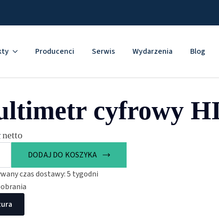
kty
Producenci
Serwis
Wydarzenia
Blog
ltimetr cyfrowy 
ł
netto
r
DODAJ DO KOSZYKA
wany czas dostawy: 5 tygodni
pobrania
zura