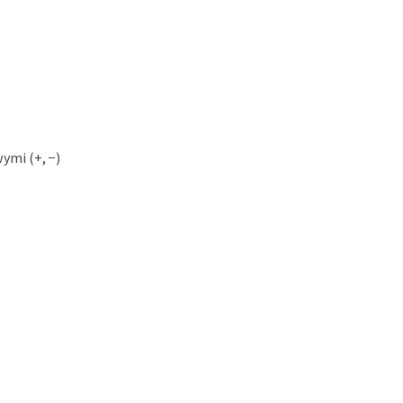
ymi (+, −)