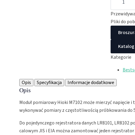
Moduł
pomiarowy
napięcia/t
Przewidywan
HIOKI
M7100
Pliki do po
-
dla
Broszur
LR8101,
LR8102
Katalog
Kategorie
Bests
Opis
Specyfikacja
Informacje dodatkowe
Opis
Moduł pomiarowy Hioki M7102 może mierzyć napięcie i te
wykonywać pomiary z częstotliwością próbkowania do 
Do pojedynczego rejestratora danych LR8101, LR8102 po
calowym JIS i EIA można zamontować jeden rejestrator 