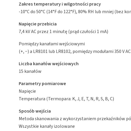
Zakres temperatury i wilgotności pracy
-10°C do 50°C (14°F do 122°F), 80% RH lub mniej (bez ko
Napięcie przebicia
7,4 kV AC przez 1 minutę (prąd czułości 1 mA)
Pomiędzy kanałami wejściowymi
(+, −) a LR8101 lub LR8102, pomiędzy modułami 350 V AC
Liczba kanałów wejściowych
15 kanałów
Parametry pomiarowe
Napięcie
Temperatura (Termopara: K, J, E, T, N, R, S, B, C)
Sposób wejścia
Metoda skanowania z wykorzystaniem przekaźników pó
Wszystkie kanały izolowane