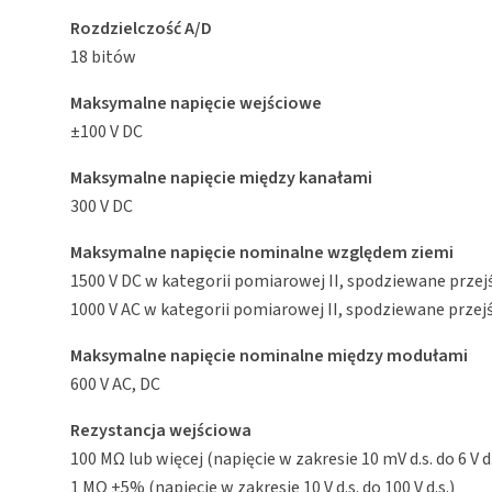
Rozdzielczość A/D
18 bitów
Maksymalne napięcie wejściowe
±100 V DC
Maksymalne napięcie między kanałami
300 V DC
Maksymalne napięcie nominalne względem ziemi
1500 V DC w kategorii pomiarowej II, spodziewane przej
1000 V AC w kategorii pomiarowej II, spodziewane przej
Maksymalne napięcie nominalne między modułami
600 V AC, DC
Rezystancja wejściowa
100 MΩ lub więcej (napięcie w zakresie 10 mV d.s. do 6 V d
1 MΩ ±5% (napięcie w zakresie 10 V d.s. do 100 V d.s.)