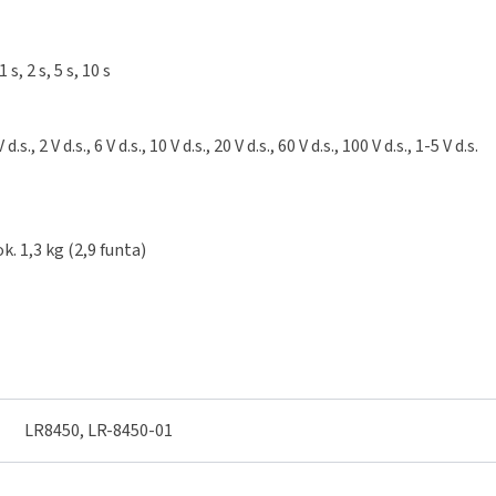
s, 2 s, 5 s, 10 s
, 2 V d.s., 6 V d.s., 10 V d.s., 20 V d.s., 60 V d.s., 100 V d.s., 1-5 V d.s.
k. 1,3 kg (2,9 funta)
LR8450, LR-8450-01