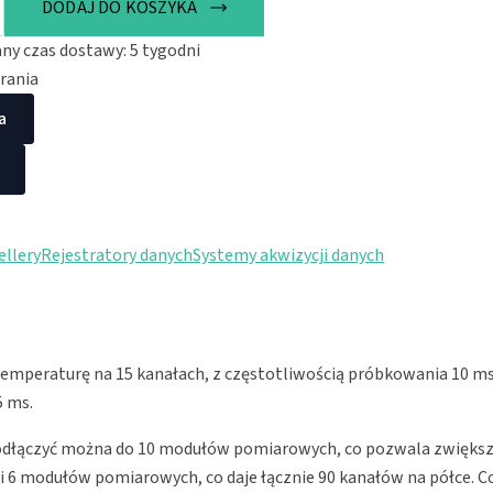
DODAJ DO KOSZYKA
emperatury
y czas dostawy: 5 tygodni
brania
a
ellery
Rejestratory danych
Systemy akwizycji danych
mperaturę na 15 kanałach, z częstotliwością próbkowania 10 ms. 
5 ms.
dłączyć można do 10 modułów pomiarowych, co pozwala zwiększyć 
i 6 modułów pomiarowych, co daje łącznie 90 kanałów na półce. C