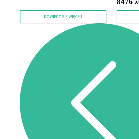
8476
z
DOWIEDZ SIĘ WIĘCEJ