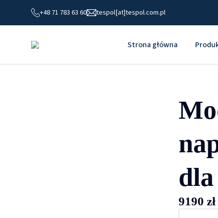
+48 71 783 63 60
tespol[at]tespol.com.pl
Strona główna
Produ
Mo
nap
dla
9190
zł
ilość