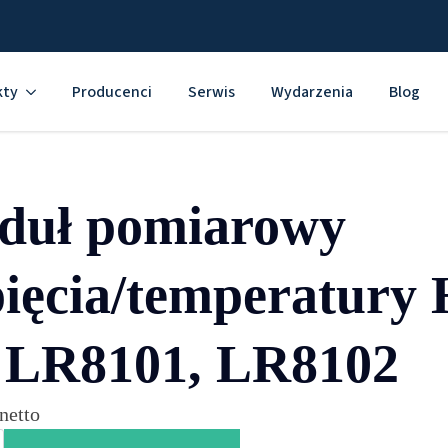
kty
Producenci
Serwis
Wydarzenia
Blog
duł pomiarowy
ięcia/temperatury
 LR8101, LR8102
netto