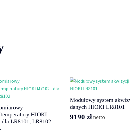
y
Modułowy system akwizy
danych HIOKI LR8101
omiarowy
a/temperatury HIOKI
9190
zł
netto
 dla LR8101, LR8102