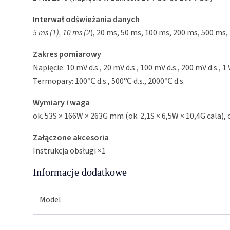
Interwał odświeżania danych
5 ms (1), 10 ms (2
), 20 ms, 50 ms, 100 ms, 200 ms, 500 ms, 1 
Zakres pomiarowy
Napięcie: 10 mV d.s., 20 mV d.s., 100 mV d.s., 200 mV d.s., 1 V d.s.
Termopary: 100℃ d.s., 500℃ d.s., 2000℃ d.s.
Wymiary i waga
ok. 53S × 166W × 263G mm (ok. 2,1S × 6,5W × 10,4G cala), o
Załączone akcesoria
Instrukcja obsługi ×1
Informacje dodatkowe
Model