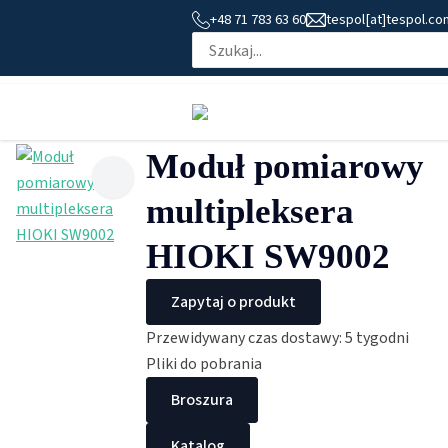
+48 71 783 63 60
tespol[at]tespol.co
Moduł pomiarowy
multipleksera
HIOKI SW9002
Zapytaj o produkt
Przewidywany czas dostawy: 5 tygodni
Pliki do pobrania
Broszura
Katalog