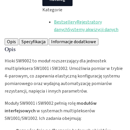
Kategorie
Bestsellery
Rejestratory
danych
Systemy akwizycji danych
Opis
Specyfikacja
Informacje dodatkowe
Opis
Hioki SW9002 to moduł rozszerzający dla jednostek
multipleksera SW1001 i SW1002. Umożliwia pomiar w trybie
4-parowym, co zapewnia elastyczną konfigurację systemu
pomiarowego oraz wydajną automatyzację pomiarów
rezystancji, napięcia i innych parametrów.
Moduły SW9001 i SW9002 pełnią rolę
modułów
interfejsowych
w systemach multiplekserów
SW1001/SW1002. Ich zadania obejmują: