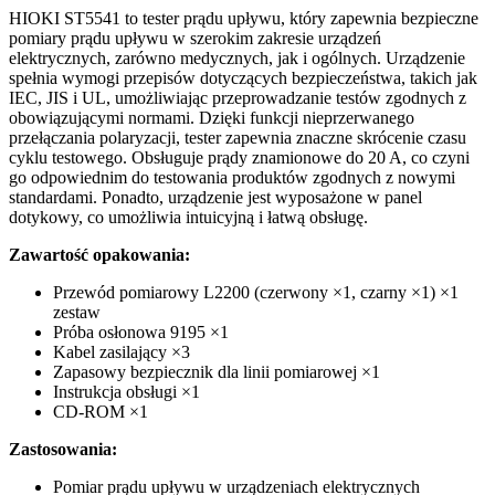
HIOKI ST5541 to tester prądu upływu, który zapewnia bezpieczne
pomiary prądu upływu w szerokim zakresie urządzeń
elektrycznych, zarówno medycznych, jak i ogólnych. Urządzenie
spełnia wymogi przepisów dotyczących bezpieczeństwa, takich jak
IEC, JIS i UL, umożliwiając przeprowadzanie testów zgodnych z
obowiązującymi normami. Dzięki funkcji nieprzerwanego
przełączania polaryzacji, tester zapewnia znaczne skrócenie czasu
cyklu testowego. Obsługuje prądy znamionowe do 20 A, co czyni
go odpowiednim do testowania produktów zgodnych z nowymi
standardami. Ponadto, urządzenie jest wyposażone w panel
dotykowy, co umożliwia intuicyjną i łatwą obsługę.
Zawartość opakowania:
Przewód pomiarowy L2200 (czerwony ×1, czarny ×1) ×1
zestaw
Próba osłonowa 9195 ×1
Kabel zasilający ×3
Zapasowy bezpiecznik dla linii pomiarowej ×1
Instrukcja obsługi ×1
CD-ROM ×1
Zastosowania:
Pomiar prądu upływu w urządzeniach elektrycznych