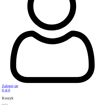
Zaloguj się
0
zł
0
Koszyk