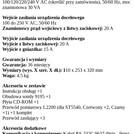
100/120/220/240 V AC (określić przy zamówieniu), 50/60 Hz, moc
znamionowa 30 VA
Wejście zasilania urządzenia docelowego
100 do 250 V AC, 50/60 Hz
Znamionowy prąd wejściowy z listwy zaciskowej:
20 A
Wyjście zasilania urządzenia docelowego
Wyjście z listwy zaciskowej:
20 A
Wyjście z gniazdka:
15 A
Gwarancja i wymiary
Gwarancja:
36 miesięcy
Wymiary (wys. X szer. X dł.): 1
10 x 253 x 320 mm
Waga:
4.5 kg
Akcesoria w zestawie
Instrukcja obsługi ×1
Obudowa sondy 9195 ×1
Płyta CD-ROM ×1
Przewód pomiarowy L2200 (dla ST5540, Czerwony ×2, Czarny
×1) ×1 komplet
Przewód zasilający ×3
Akcesoria dodatkowe
Komunikacja z komputerem:
Kabel RS-232C 9637 (9pin - 9pin)