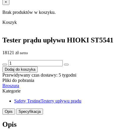
×
Brak produktów w koszyku.
Koszyk
Tester prądu upływu HIOKI ST5541
18121
zł
netto
ilość
Tester
Dodaj do koszyka
prądu
Przewidywany czas dostawy: 5 tygodni
upływu
Pliki do pobrania
HIOKI
Broszura
ST5541
Kategorie
Safety Testing
Testery upływu prądu
Opis
Specyfikacja
Opis