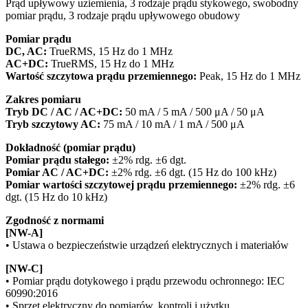
Prąd upływowy uziemienia, 3 rodzaje prądu stykowego, swobodny
pomiar prądu, 3 rodzaje prądu upływowego obudowy
Pomiar prądu
DC, AC:
TrueRMS, 15 Hz do 1 MHz
AC+DC:
TrueRMS, 15 Hz do 1 MHz
Wartość szczytowa prądu przemiennego:
Peak, 15 Hz do 1 MHz
Zakres pomiaru
Tryb DC / AC / AC+DC:
50 mA / 5 mA / 500 μA / 50 μA
Tryb szczytowy AC:
75 mA / 10 mA / 1 mA / 500 μA
Dokładność (pomiar prądu)
Pomiar prądu stałego:
±2% rdg. ±6 dgt.
Pomiar AC / AC+DC:
±2% rdg. ±6 dgt. (15 Hz do 100 kHz)
Pomiar wartości szczytowej prądu przemiennego:
±2% rdg. ±6
dgt. (15 Hz do 10 kHz)
Zgodność z normami
[NW-A]
• Ustawa o bezpieczeństwie urządzeń elektrycznych i materiałów
[NW-C]
• Pomiar prądu dotykowego i prądu przewodu ochronnego: IEC
60990:2016
• Sprzęt elektryczny do pomiarów, kontroli i użytku