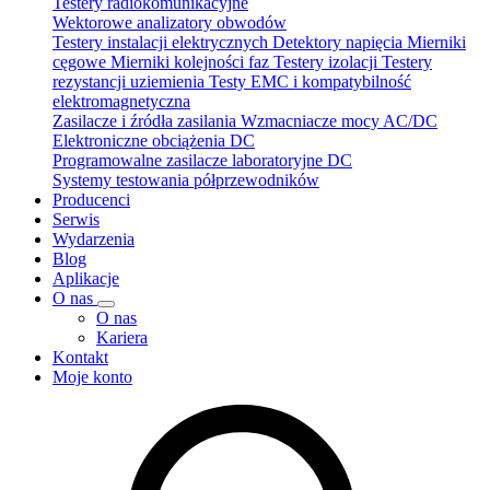
Testery radiokomunikacyjne
Wektorowe analizatory obwodów
Testery instalacji elektrycznych
Detektory napięcia
Mierniki
cęgowe
Mierniki kolejności faz
Testery izolacji
Testery
rezystancji uziemienia
Testy EMC i kompatybilność
elektromagnetyczna
Zasilacze i źródła zasilania
Wzmacniacze mocy AC/DC
Elektroniczne obciążenia DC
Programowalne zasilacze laboratoryjne DC
Systemy testowania półprzewodników
Producenci
Serwis
Wydarzenia
Blog
Aplikacje
O nas
O nas
Kariera
Kontakt
Moje konto