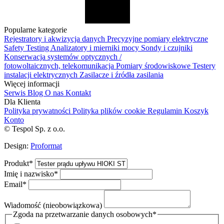
Popularne kategorie
Rejestratory i akwizycja danych
Precyzyjne pomiary elektryczne
Safety Testing
Analizatory i mierniki mocy
Sondy i czujniki
Konserwacja systemów optycznych /
fotowoltaicznych, telekomunikacja
Pomiary środowiskowe
Testery
instalacji elektrycznych
Zasilacze i źródła zasilania
Więcej informacji
Serwis
Blog
O nas
Kontakt
Dla Klienta
Polityka prywatności
Polityka plików cookie
Regulamin
Koszyk
Konto
© Tespol Sp. z o.o.
Design:
Proformat
Produkt
*
Imię i nazwisko
*
Email
*
Wiadomość (nieobowiązkowa)
Zgoda na przetwarzanie danych osobowych
*