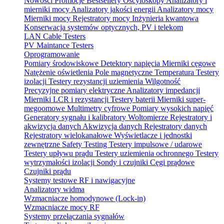
Nowości
Promocje
Bestsellery
Oscyloskopy
Analizatory i
mierniki mocy
Analizatory jakości energii
Analizatory mocy
Mierniki mocy
Rejestratory mocy
Inżynieria kwantowa
Konserwacja systemów optycznych, PV i telekom
LAN Cable Testers
PV Maintance Testers
Oprogramowanie
Pomiary środowiskowe
Detektory napięcia
Mierniki cęgowe
Natężenie oświetlenia
Pole magnetyczne
Temperatura
Testery
izolacji
Testery rezystancji uziemienia
Wilgotność
Precyzyjne pomiary elektryczne
Analizatory impedancji
Mierniki LCR i rezystancji
Testery baterii
Mierniki super-
megoomowe
Multimetry cyfrowe
Pomiary wysokich napięć
Generatory sygnału i kalibratory
Woltomierze
Rejestratory i
akwizycja danych
Akwizycja danych
Rejestratory danych
Rejestratory wielokanałowe
Wyświetlacze i jednostki
zewnętrzne
Safety Testing
Testery impulsowe / udarowe
Testery upływu prądu
Testery uziemienia ochronnego
Testery
wytrzymałości izolacji
Sondy i czujniki
Cęgi prądowe
Czujniki prądu
Systemy testowe RF i nawigacyjne
Analizatory widma
Wzmacniacze homodynowe (Lock‑in)
Wzmacniacze mocy RF
Systemy przełączania sygnałów