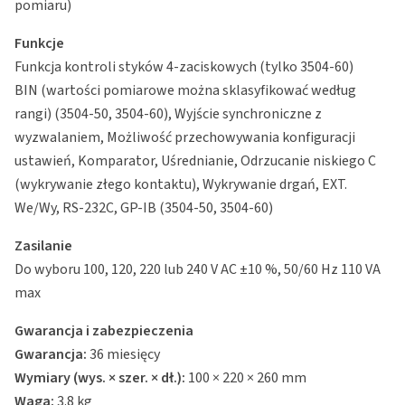
pomiaru)
Funkcje
Funkcja kontroli styków 4-zaciskowych (tylko 3504-60)
BIN (wartości pomiarowe można sklasyfikować według
rangi) (3504-50, 3504-60), Wyjście synchroniczne z
wyzwalaniem, Możliwość przechowywania konfiguracji
ustawień, Komparator, Uśrednianie, Odrzucanie niskiego C
(wykrywanie złego kontaktu), Wykrywanie drgań, EXT.
We/Wy, RS-232C, GP-IB (3504-50, 3504-60)
Zasilanie
Do wyboru 100, 120, 220 lub 240 V AC ±10 %, 50/60 Hz 110 VA
max
Gwarancja i zabezpieczenia
Gwarancja:
36 miesięcy
Wymiary (wys. × szer. × dł.):
100 × 220 × 260 mm
Waga:
3.8 kg