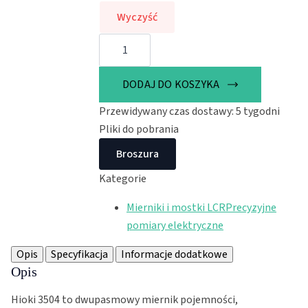
do
Wyczyść
16726 zł
ilość
Miernik
pojemności
HIOKI
HiTESTER
DODAJ DO KOSZYKA
3504
Przewidywany czas dostawy: 5 tygodni
Pliki do pobrania
Broszura
Kategorie
Mierniki i mostki LCR
Precyzyjne
pomiary elektryczne
Opis
Specyfikacja
Informacje dodatkowe
Opis
Hioki 3504 to dwupasmowy miernik pojemności,